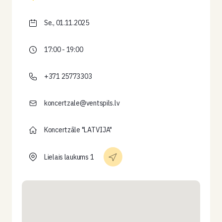
Se., 01.11.2025
17:00 - 19:00
+371 25773303
koncertzale@ventspils.lv
Koncertzāle "LATVIJA"
Lielais laukums 1