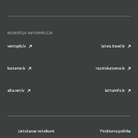
NODERĪGA INFORMĀCIJA
ventspils.lv
latvia.travel.lv
kurzeme.lv
razotskurzeme.lv
alta.net.lv
latturinfo.lv
Lietošanas noteikumi
Privātuma politika