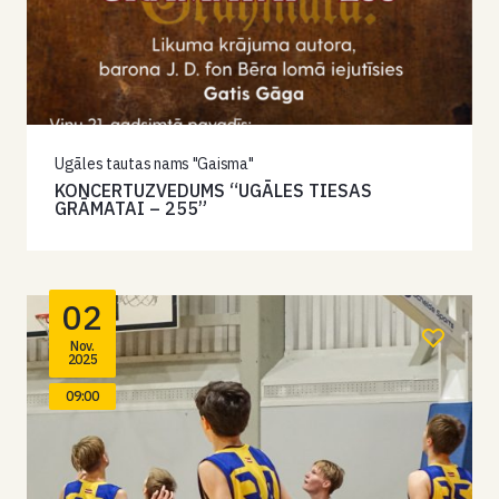
Ugāles tautas nams "Gaisma"
KONCERTUZVEDUMS “UGĀLES TIESAS
GRĀMATAI – 255”
02
Nov.
2025
09:00