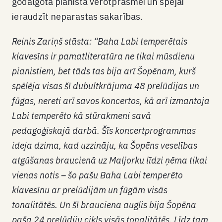
godalgotā pianista vērotprasmei un spējai
ieraudzīt neparastas sakarības.
Reinis Zariņš stāsta: “Baha Labi temperētais
klavesīns ir pamatliteratūra ne tikai mūsdienu
pianistiem, bet tāds tas bija arī Šopēnam, kurš
spēlēja visas šī dubultkrājuma 48 prelūdijas un
fūgas, nereti arī savos koncertos, kā arī izmantoja
Labi temperēto kā stūrakmeni savā
pedagoģiskajā darbā. Šīs koncertprogrammas
ideja dzima, kad uzzināju, ka Šopēns veselības
atgūšanas braucienā uz Maljorku līdzi ņēma tikai
vienas notis – šo pašu Baha Labi temperēto
klavesīnu ar prelūdijām un fūgām visās
tonalitātēs. Un šī brauciena auglis bija Šopēna
paša 24 prelūdiju cikls visās tonalitātēs. Līdz tam