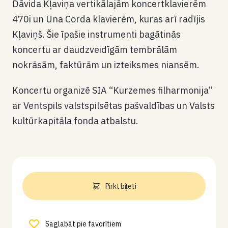
Dāvida Kļaviņa vertikālajām koncertklavierēm
470i un Una Corda klavierēm, kuras arī radījis
Kļaviņš. Šie īpašie instrumenti bagātinās
koncertu ar daudzveidīgām tembrālām
nokrāsām, faktūrām un izteiksmes niansēm.
Koncertu organizē SIA “Kurzemes filharmonija”
ar Ventspils valstspilsētas pašvaldības un Valsts
kultūrkapitāla fonda atbalstu.
Pirkt biļeti
Saglabāt pie favorītiem