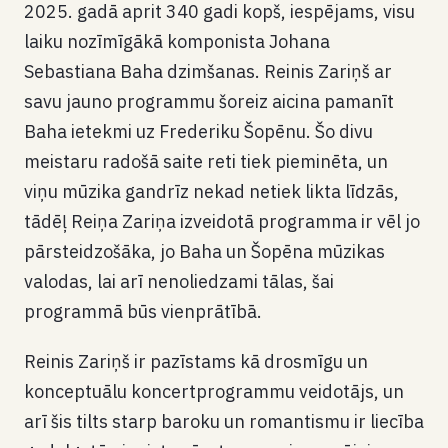
2025. gadā aprit 340 gadi kopš, iespējams, visu
laiku nozīmīgākā komponista Johana
Sebastiana Baha dzimšanas. Reinis Zariņš ar
savu jauno programmu šoreiz aicina pamanīt
Baha ietekmi uz Frederiku Šopēnu. Šo divu
meistaru radošā saite reti tiek pieminēta, un
viņu mūzika gandrīz nekad netiek likta līdzās,
tādēļ Reiņa Zariņa izveidotā programma ir vēl jo
pārsteidzošāka, jo Baha un Šopēna mūzikas
valodas, lai arī nenoliedzami tālas, šai
programmā būs vienprātībā.
Reinis Zariņš ir pazīstams kā drosmīgu un
konceptuālu koncertprogrammu veidotājs, un
arī šis tilts starp baroku un romantismu ir liecība