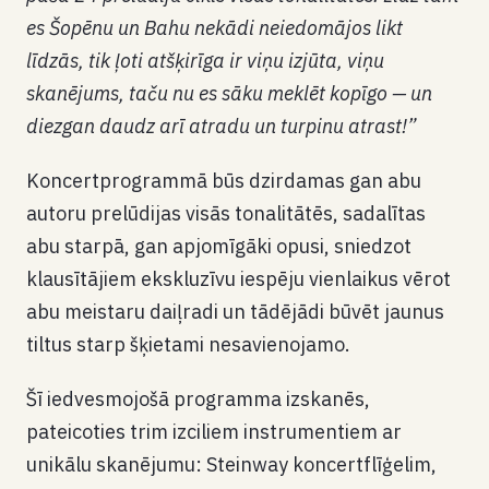
es Šopēnu un Bahu nekādi neiedomājos likt
līdzās, tik ļoti atšķirīga ir viņu izjūta, viņu
skanējums, taču nu es sāku meklēt kopīgo — un
diezgan daudz arī atradu un turpinu atrast!”
Koncertprogrammā būs dzirdamas gan abu
autoru prelūdijas visās tonalitātēs, sadalītas
abu starpā, gan apjomīgāki opusi, sniedzot
klausītājiem ekskluzīvu iespēju vienlaikus vērot
abu meistaru daiļradi un tādējādi būvēt jaunus
tiltus starp šķietami nesavienojamo.
Šī iedvesmojošā programma izskanēs,
pateicoties trim izciliem instrumentiem ar
unikālu skanējumu: Steinway koncertflīģelim,