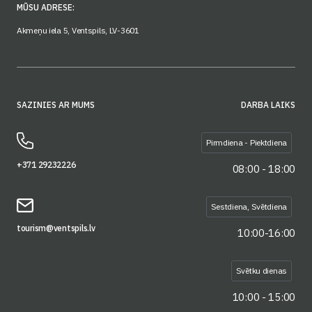
MŪSU ADRESE:
Akmeņu iela 5, Ventspils, LV-3601
SAZINIES AR MUMS
DARBA LAIKS
Pirmdiena - Piektdiena
+371 29232226
08:00 - 18:00
Sestdiena, Svētdiena
tourism@ventspils.lv
10:00-16:00
Svētku dienas
10:00 - 15:00