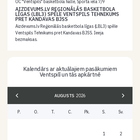
OC "Ventspils" basketbola halle, Sporta iela 7/9
AIZDEVUMS.LV REĢIONĀLĀS BASKETBOLA
LĪGAS (LBL3) SPĒLE VENTSPILS TEHNIKUMS
PRET KANDAVAS BJSS
Aizdevums.lv Reģionālās basketbola līgas (LBL3) spēle
Ventspils Tehnikums pret Kandavas BJSS. Ieeja
bezmaksas.
Kalendārs ar aktuālajiem pasākumiem
Ventspilī un tās apkārtnē
AUGUSTS
2026
P.
O.
T.
C.
Pk.
S.
Sv.
1
2