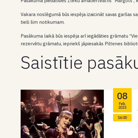
Pasākumā piedalīsies Zlēku amatierteātris “Margots”, kas 
Vakara noslēgumā būs iespēja izaicināt savas garšas sa
tieši šim notikumam.
Pasākuma laikā būs iespēja arī iegādāties grāmatu “Viena
rezervētu grāmatu, iepriekš jāpiesakās Piltenes biblio
Saistītie pasā
08
Feb.
2025
16:00