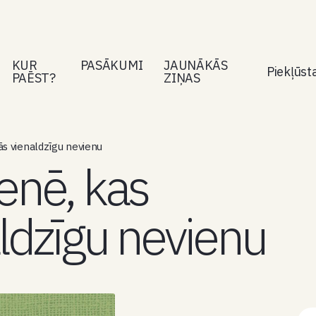
KUR
PASĀKUMI
JAUNĀKĀS
Piekļūs
PAĒST?
ZIŅAS
s vienaldzīgu nevienu
enē, kas
ldzīgu nevienu