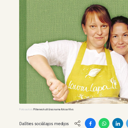
Foto autors
Piltenes kultūras nama foto arhīvs
Dalīties sociālajos medijos