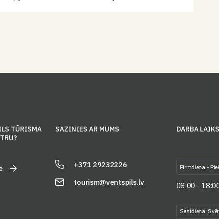
kopā ar smaidīgajiem pasniedzējiem, būs iespēja ne
tikai lieliski pavadīt laiku, bet arī apgūt jaunas
prasmes un…
ILS TŪRISMA
SAZINIES AR MUMS
DARBA LAIK
NTRU?
+371 29232226
Pirmdiena - Pie
e
tourism@ventspils.lv
08:00 - 18:0
Sestdiena, Svē