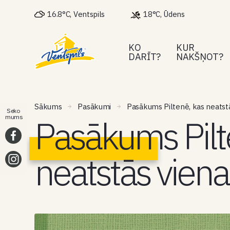
16.8°C, Ventspils
18°C, Ūdens
KO
KUR
DARĪT?
NAKŠŅOT?
Sākums
Pasākumi
Pasākums Piltenē, kas neatstā
Seko
Pasākums Pilt
mums
neatstās viena