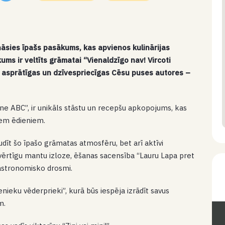
ināsies īpašs pasākums, kas apvienos kulinārijas
ms ir veltīts grāmatai “Vienaldzīgo nav! Vircoti
s asprātīgas un dzīvespriecīgas Cēsu puses autores –
e ABC”, ir unikāls stāstu un recepšu apkopojums, kas
iem ēdieniem.
udīt šo īpašo grāmatas atmosfēru, bet arī aktīvi
 vērtīgu mantu izloze, ēšanas sacensība “Lauru Lapa pret
gastronomisko drosmi.
ltenieku vēderprieki”, kurā būs iespēja izrādīt savus
m.