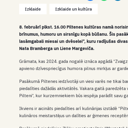
Izklaide
Izklaide un kultūra
8. februārī plkst. 16.00 Piltenes kultūras namā noris
brīnumus, humoru un sirsnīgu kopā būšanu. Šis pasāku
lasāmgabali miesai un dvēselei”, kuru radījušas diva
Nata Bramberga un Liene Margeviča.
Grāmata, kas 2024. gada nogalē iznāca apgādā “Zvaigzn
apvieno dzīvespriecīgus humora pilnus mirkļus ar gard
Pasākumā Piltenes iedzīvotāji un viesi varēs ne tikai ba
piedalīties dažādās aktivitātēs. Vakara gaitā paredzēta
Pilteni”, kur kurzemniekiem būs iespēja parādīt savu 
Ikviens ir aicināts piedalīties arī kulinārijas izstādē “Pi
kulināros meistarstiķus un dalīties ar ģimenes receptē