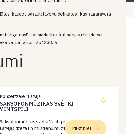
vadīs viktorīnu “Zini vai mini!”.
jūtas, baudot pasaulslavenu delikatesi, kas sagatavota
ldzīgo nav!”. Lai piedalītos kulinārijas izstādē vai
tēkā vai pa tālruni 25423839.
kumi
Koncertzāle "Latvija"
SAKSOFONMŪZIKAS SVĒTKI
VENTSPILĪ
Saksofonmūzikas svētki Ventspilī pulcēs izcilus
Latvijas džeza un mūsdienu mūzikas māksliniekus.
Pirkt biļeti