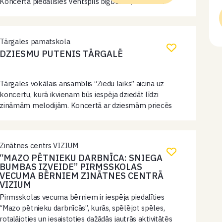
Koncertā piedalīsies Ventspils bigbends, modernā
džeza grupa “Lupa”, dziedātājas Paula Saija un Ance
Jankovska, pianiste Anna Wibe un pazīstamie
saksofonisti Gints Pabērzs, Kārlis Vanags,…
Tārgales pamatskola
DZIESMU PUTENIS TĀRGALĒ
Tārgales vokālais ansamblis “Ziedu laiks” aicina uz
koncertu, kurā ikvienam būs iespēja dziedāt līdzi
zināmām melodijām. Koncertā ar dziesmām priecēs
vokālie ansambļi no Ventspils novada un citām
pašvaldībām.
Zinātnes centrs VIZIUM
“MAZO PĒTNIEKU DARBNĪCA: SNIEGA
BUMBAS IZVEIDE” PIRMSSKOLAS
VECUMA BĒRNIEM ZINĀTNES CENTRĀ
VIZIUM
Pirmsskolas vecuma bērniem ir iespēja piedalīties
“Mazo pētnieku darbnīcās”, kurās, spēlējot spēles,
rotaļājoties un iesaistoties dažādās jautrās aktivitātēs