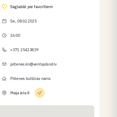
Saglabāt pie favorītiem
Se., 08.02.2025
16:00
+371 25423839
piltenes.kn@ventspilsnd.lv
Piltenes kultūras nams
Maija iela 8