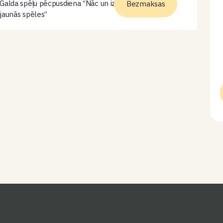
Galda spēļu pēcpusdiena “Nāc un izmēģini bibliotēkas
Bezmaksas
jaunās spēles”