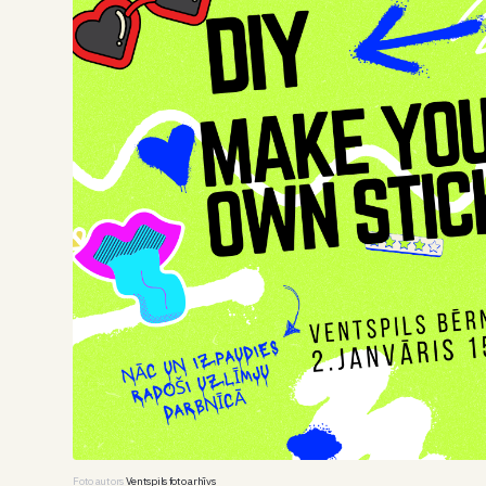
Foto autors
Ventspils foto arhīvs