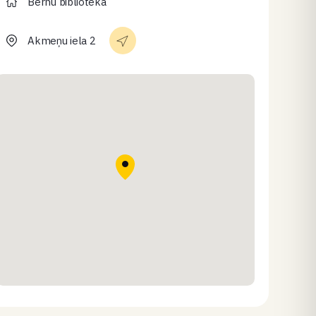
Bērnu bibliotēka
Akmeņu iela 2