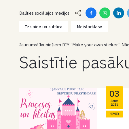
Dalīties sociālajos medijos
Izklaide un kultūra
Meistarklase
Jaunums! Jauniešiem DIY “Make your own sticker!” Nāc 
Saistītie pasā
03
Janv.
2025
12:00