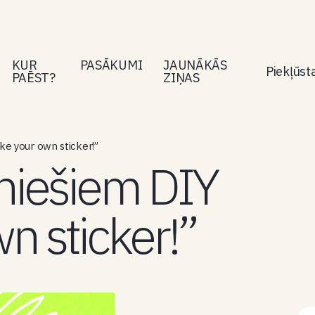
KUR
PASĀKUMI
JAUNĀKĀS
Piekļūs
PAĒST?
ZIŅAS
e your own sticker!”
niešiem DIY
n sticker!”