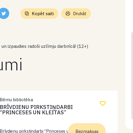
Kopēt saiti
Drukāt
un izpaudies radoši uzlīmju darbnīcā! (12+)
kumi
Bērnu bibliotēka
BRĪVDIENU PIRKSTIŅDARBI
“PRINCESES UN KLEITAS”
Brīvdienu pirkstiņdarbi “Princeses un kleitas”.
Bezmaksas