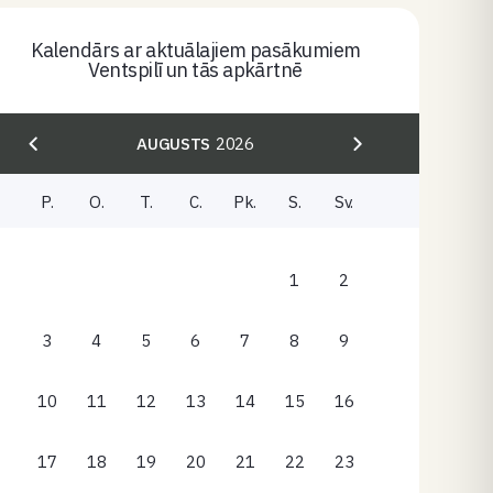
Kalendārs ar aktuālajiem pasākumiem
Ventspilī un tās apkārtnē
AUGUSTS
2026
P.
O.
T.
C.
Pk.
S.
Sv.
1
2
3
4
5
6
7
8
9
10
11
12
13
14
15
16
17
18
19
20
21
22
23