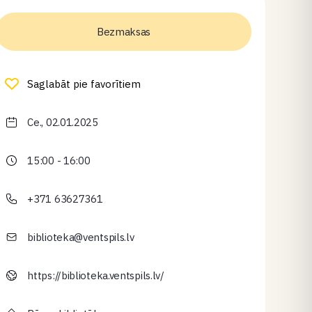
Bezmaksas
Saglabāt pie favorītiem
Ce., 02.01.2025
15:00 - 16:00
+371 63627361
biblioteka@ventspils.lv
https://biblioteka.ventspils.lv/