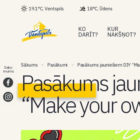
19.1°C, Ventspils
18°C, Ūdens
KO
KUR
DARĪT?
NAKŠŅOT?
Sākums
Pasākumi
Pasākums jauniešiem DIY “Mak
Seko
Pasākums jau
mums
“Make your ow