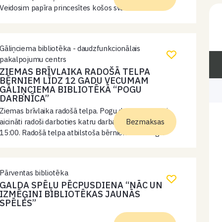
Veidosim papīra princesītes košos svārkos.
Gāliņciema bibliotēka - daudzfunkcionālais
pakalpojumu centrs
ZIEMAS BRĪVLAIKA RADOŠĀ TELPA
BĒRNIEM LĪDZ 12 GADU VECUMAM
GĀLIŅCIEMA BIBLIOTĒKĀ “POGU
DARBNĪCA”
Ziemas brīvlaika radošā telpa. Pogu darbnīca. Bērni
aicināti radoši darboties katru darba dienu no 12:00-
Bezmaksas
15:00. Radošā telpa atbilstoša bērniem līdz 12 g.v.
Pārventas bibliotēka
GALDA SPĒĻU PĒCPUSDIENA “NĀC UN
IZMĒĢINI BIBLIOTĒKAS JAUNĀS
SPĒLES”