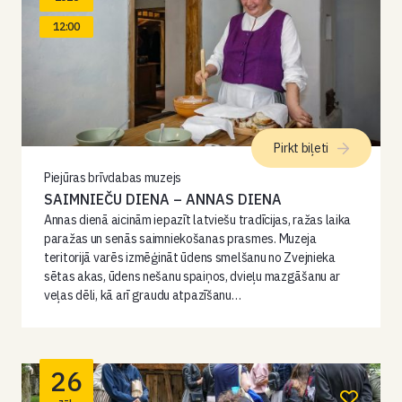
12:00
Pirkt biļeti
Piejūras brīvdabas muzejs
SAIMNIEČU DIENA – ANNAS DIENA
Annas dienā aicinām iepazīt latviešu tradīcijas, ražas laika
paražas un senās saimniekošanas prasmes. Muzeja
teritorijā varēs izmēģināt ūdens smelšanu no Zvejnieka
sētas akas, ūdens nešanu spaiņos, dvieļu mazgāšanu ar
veļas dēli, kā arī graudu atpazīšanu…
26