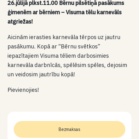
26.jūlijā plkst.11.00 Bērnu pilsētiņā pasākums
ģimenēm ar bērniem – Visuma tēlu karnevāls
atgriežas!
Aicinām ierasties karnevāla tērpos uz jautru
pasākumu. Kopā ar “Bērnu svētkos”
iepazītajiem Visuma tēliem darbosimies
karnevāla darbnīcās, spēlēsim spēles, dejosim
un veidosim jautrību kopā!
Pievienojies!
Bezmaksas