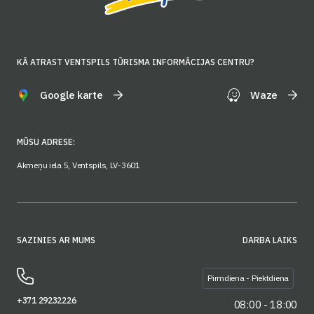
KĀ ATRAST VENTSPILS TŪRISMA INFORMĀCIJAS CENTRU?
Google karte
Waze
MŪSU ADRESE:
Akmeņu iela 5, Ventspils, LV-3601
SAZINIES AR MUMS
DARBA LAIKS
Pirmdiena - Piektdiena
+371 29232226
08:00 - 18:00