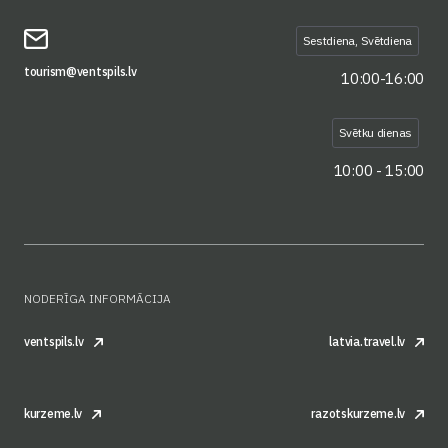
Sestdiena, Svētdiena
tourism@ventspils.lv
10:00-16:00
Svētku dienas
10:00 - 15:00
NODERĪGA INFORMĀCIJA
ventspils.lv
latvia.travel.lv
kurzeme.lv
razotskurzeme.lv