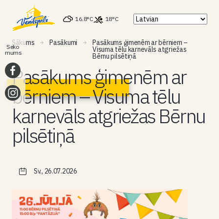
16.8°C
18°C
Sākums
Pasākumi
Pasākums ģimenēm ar bērniem –
Seko
Visuma tēlu karnevāls atgriežas
mums
Bērnu pilsētiņā
Pasākums ģimenēm ar
bērniem – Visuma tēlu
karnevāls atgriežas Bērnu
pilsētiņā
Sv., 26.07.2026