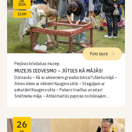
Jūl.
2026
12:00
Pirkt biļeti
Piejūras brīvdabas muzejs
MUZEJS IEDVESMO – JŪTIES KĀ MĀJĀS!
Dzirnavās – Kā ar akmeņiem graudus berza? Lībiešu mājā –
Atnes ūdeni ar nēšiem! Kaugeru sētā – Staigājam ar
ķekatām! Kaugeru sēta – Pabaro trusīšus un aitas!
Smiltnieku māja – Atdali baltās pupiņas no brūnajām…
26
Jūl.