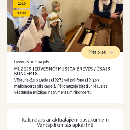
2026
13:00
Pirkt biļeti
Livonijas ordeņa pils
MUZEJS IEDVESMO! MUSICA BREVIS / ĪSAIS
KONCERTS
Vēsturiskās pianolas (1927.) vai polifona (19. gs.)
minikoncerts pils kapelā. Pērc muzeja biļeti un klausies
vēsturiska mūzikas instrumenta minikoncertu!
Kalendārs ar aktuālajiem pasākumiem
Ventspilī un tās apkārtnē