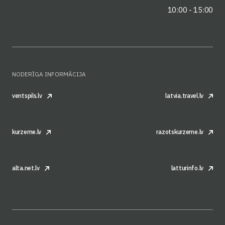
10:00 - 15:00
NODERĪGA INFORMĀCIJA
ventspils.lv
latvia.travel.lv
kurzeme.lv
razotskurzeme.lv
alta.net.lv
latturinfo.lv