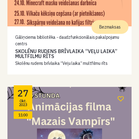
Bezmaksas
Gāliņciema bibliotēka - daudzfunkcionālais pakalpojumu
centrs
SKOLĒNU RUDENS BRĪVLAIKA “VEĻU LAIKA”
MULTFILMU RĪTS
Skolēnu rudens brīvlaika “Veļu laika” multfilmu rīts
27
Okt.
2023
11:00