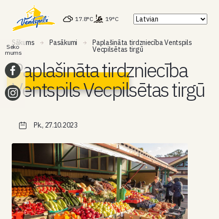
17.8°C
19°C
Sākums
Pasākumi
Paplašināta tirdzniecība Ventspils
Seko
Vecpilsētas tirgū
mums
Paplašināta tirdzniecība
Ventspils Vecpilsētas tirgū
Pk., 27.10.2023