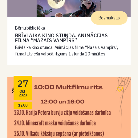
Bezmaksas
Bērnu bibliotēka
BRĪVLAIKA KINO STUNDA. ANIMĀCIJAS
FILMA “MAZAIS VAMPĪRS”
Brīvlaika kino stunda. Animācijas filma “Mazais Vampīrs”,
filma latviešu valodā, ilgums 1 stunda 20 minūtes
27
Okt.
2023
12:00