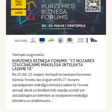
Maijs
2026
10:00
Ventspils augstskola
KURZEMES BIZNESA FORUMS: “IT NOZARES
IZAICINĀJUMI MĀKSLĪGĀ INTELEKTA
LAIKMETĀ”
No 20. līdz 22. maijam Ventspilī norisināsies Kurzemes
biznesa forums, kas šogad veltīts IT nozares
izaicinājumiem mākslīgā intelekta laikmetā. Foruma
pirmajā dienā uzņēmējiem būs iespēja uzzināt par
aktuālākajām problēmām un risinājumiem mākslīgā
intelekta un cilvēkresursu…