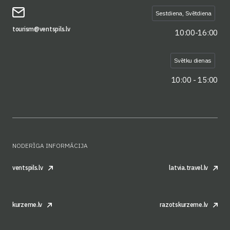
Sestdiena, Svētdiena
tourism@ventspils.lv
10:00-16:00
Svētku dienas
10:00 - 15:00
NODERĪGA INFORMĀCIJA
ventspils.lv
latvia.travel.lv
kurzeme.lv
razotskurzeme.lv