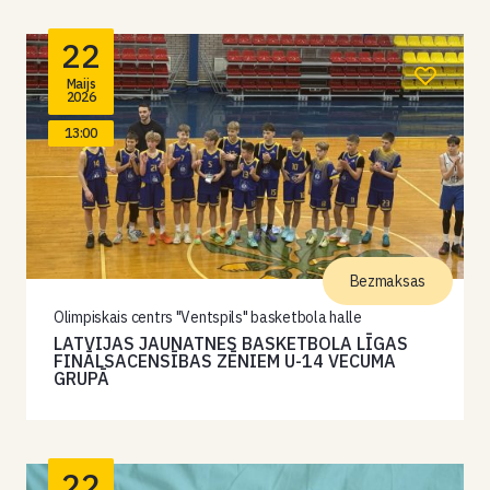
22
Maijs
2026
13:00
Bezmaksas
Olimpiskais centrs "Ventspils" basketbola halle
LATVIJAS JAUNATNES BASKETBOLA LĪGAS
FINĀLSACENSĪBAS ZĒNIEM U-14 VECUMA
GRUPĀ
22