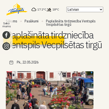
17.1°C
18°C
Sākums
Pasākumi
Paplašināta tirdzniecība Ventspils
Seko
Vecpilsētas tirgū
mums
Paplašināta tirdzniecība
Ventspils Vecpilsētas tirgū
Pk., 22.05.2026