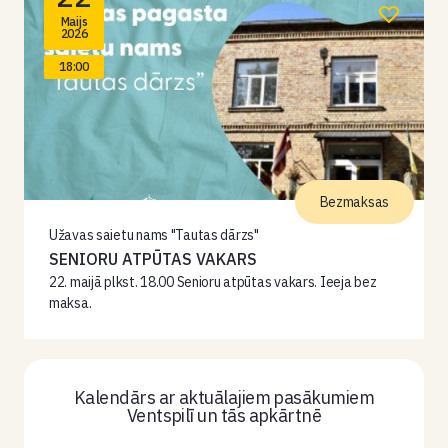
Maijs
2026
18:00
Bezmaksas
Užavas saietu nams "Tautas dārzs"
SENIORU ATPŪTAS VAKARS
22. maijā plkst. 18.00 Senioru atpūtas vakars. Ieeja bez
maksa.
Kalendārs ar aktuālajiem pasākumiem
Ventspilī un tās apkārtnē