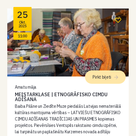
25
Okt.
2025
11:00
Pirkt biļeti
Amatu māja
MEISTARKLASE | ETNOGRĀFISKO CIMDU
ADĪŠANA
Baiba Pilāne un Ziedīte Muze piedalās Latvijas nemateriālā
kultūras mantojuma vērtības – LATVIEŠU ETNOGRĀFISKO
CIMDU ADĪŠANAS TRADĪCIJAS UN PRASMES kopienas
projektos. Pievērsīsies Ventspils rakstaino cimdu izpētei,
lai turpinātu un paplašinātu Kurzemes novada adītāju