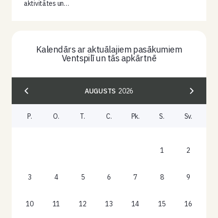
aktivitātes un…
Kalendārs ar aktuālajiem pasākumiem
Ventspilī un tās apkārtnē
AUGUSTS
2026
P.
O.
T.
C.
Pk.
S.
Sv.
1
2
3
4
5
6
7
8
9
10
11
12
13
14
15
16