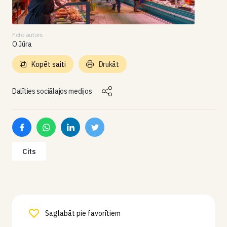
Foto autors
O.Jūra
Kopēt saiti
Drukāt
Dalīties sociālajos medijos
Cits
Saglabāt pie favorītiem