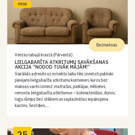
09:00
Bezmaksas
Ventas labajā krastā (Pārventā)
LIELGABARĪTA ATKRITUMU SAVĀKŠANAS
AKCIJA “NODOD TUVĀK MĀJĀM!”
Vairākās adresēs uz noteiktu laiku tiks izvietoti publiski
pieejami lielgabarīta atkritumu konteineri, kuros bez
maksas varēs izmest: matračus, paklājus, mēbeles,
remonta lielgabarīta atkritumus – kokmateriālus, durvis,
logu rāmjus bez stikliem un saplacinātas iepakojuma
kastes. Sestdien,…
25