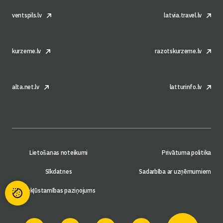
ventspils.lv
latvia.travel.lv
kurzeme.lv
razotskurzeme.lv
alta.net.lv
latturinfo.lv
Lietošanas noteikumi
Privātuma politika
Sīkdatnes
Sadarbība ar uzņēmumiem
Piekļūstamības paziņojums