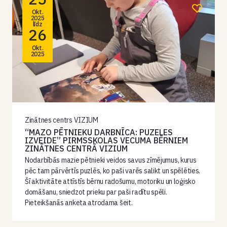
Okt.
2025
līdz
26
Okt.
2025
Zinātnes centrs VIZIUM
“MAZO PĒTNIEKU DARBNĪCA: PUZELES
IZVEIDE” PIRMSSKOLAS VECUMA BĒRNIEM
ZINĀTNES CENTRĀ VIZIUM
Nodarbībās mazie pētnieki veidos savus zīmējumus, kurus
pēc tam pārvērtīs puzlēs, ko paši varēs salikt un spēlēties.
Šī aktivitāte attīstīs bērnu radošumu, motoriku un loģisko
domāšanu, sniedzot prieku par paši radītu spēli.
Pieteikšanās anketa atrodama šeit.