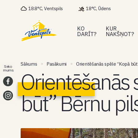
18.8°C, Ventspils
18°C, Ūdens
KO
KUR
DARĪT?
NAKŠŅOT?
Sākums
Pasākumi
Orientēšanās spēle “Kopā būt”
Seko
Orientēšanās 
mums
būt” Bērnu pil