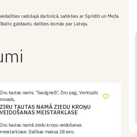
dalīties radošajā darbnīcā, satikties ar Sprīdīti un Meža
 Balto galdautu, dalīties domās par Latviju.
kumi
Ziru tautas nams, “Saulgrieži”, Ziru pag., Ventspils
novads,
ZIRU TAUTAS NAMĀ ZIEDU KROŅU
VEIDOŠANAS MEISTARKLASE
Ziru tautas namā ziedu kroņu veidošanas
meistarklase. Dalības maksa 28 eiro.