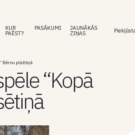
KUR
PASĀKUMI
JAUNĀKĀS
Piekļūs
PAĒST?
ZIŅAS
 Bērnu pilsētiņā
spēle “Kopā
sētiņā