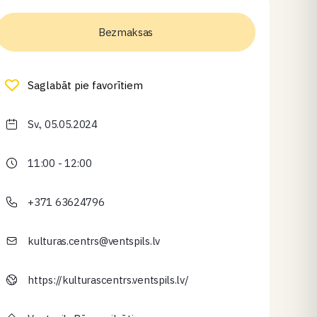
Bezmaksas
Saglabāt pie favorītiem
Sv., 05.05.2024
11:00 - 12:00
+371 63624796
kulturas.centrs@ventspils.lv
https://kulturascentrs.ventspils.lv/