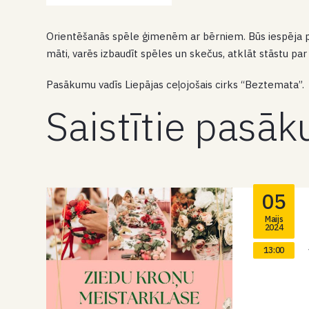
Orientēšanās spēle ģimenēm ar bērniem. Būs iespēja pie
māti, varēs izbaudīt spēles un skečus, atklāt stāstu par
Pasākumu vadīs Liepājas ceļojošais cirks “Beztemata”.
Saistītie pasā
05
Maijs
2024
13:00