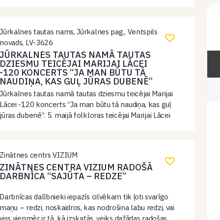
Jūrkalnes tautas nams, Jūrkalnes pag., Ventspils
novads, LV-3626
JŪRKALNES TAUTAS NAMĀ TAUTAS
DZIESMU TEICĒJAI MARIJAI LĀCEI
-120 KONCERTS “JA MAN BŪTU TĀ
NAUDIŅA, KAS GUĻ JŪRAS DUBENĒ”
Jūrkalnes tautas namā tautas dziesmu teicējai Marijai
Lācei -120 koncerts “Ja man būtu tā naudiņa, kas guļ
jūras dubenē”. 5. maijā folkloras teicējai Marijai Lācei
apritētu 120 gadu. Par godu šim notikuma veltīsim
koncertu, kurā…
Zinātnes centrs VIZIUM
ZINĀTNES CENTRA VIZIUM RADOŠĀ
DARBNĪCA “SAJŪTA – REDZE”
Darbnīcas dalībnieki iepazīs cilvēkam tik ļoti svarīgo
maņu – redzi, noskaidros, kas nodrošina labu redzi, vai
viss vienmēr ir tā, kā izskatās, veiks dažādas radošas