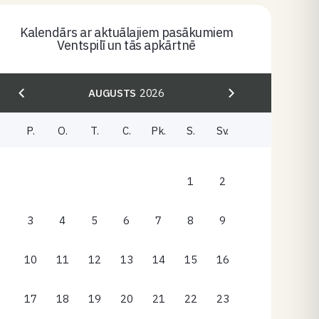
Kalendārs ar aktuālajiem pasākumiem
Ventspilī un tās apkārtnē
AUGUSTS
2026
P.
O.
T.
C.
Pk.
S.
Sv.
1
2
3
4
5
6
7
8
9
10
11
12
13
14
15
16
17
18
19
20
21
22
23