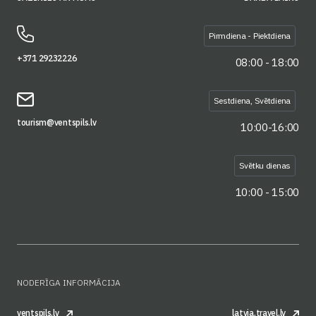
Pirmdiena - Piektdiena
+371 29232226
08:00 - 18:00
Sestdiena, Svētdiena
tourism@ventspils.lv
10:00-16:00
Svētku dienas
10:00 - 15:00
NODERĪGA INFORMĀCIJA
ventspils.lv
latvia.travel.lv