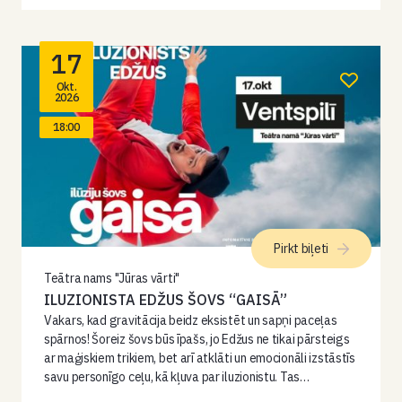
17
Okt.
2026
18:00
Pirkt biļeti
Teātra nams "Jūras vārti"
ILUZIONISTA EDŽUS ŠOVS “GAISĀ”
Vakars, kad gravitācija beidz eksistēt un sapņi paceļas
spārnos! Šoreiz šovs būs īpašs, jo Edžus ne tikai pārsteigs
ar maģiskiem trikiem, bet arī atklāti un emocionāli izstāstīs
savu personīgo ceļu, kā kļuva par iluzionistu. Tas…