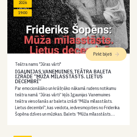
2026
19:00
Pirkt biļeti
Teātra nams "Jūras vārti"
IGAUNIJAS VANEMUINES TEĀTRA BALETA
IZRĀDE “MŪŽA MĪLASSTĀSTS. LIETUS
DECEMBRĪ”
Par emocionālāko un krāšņāko nākamā rudens notikumu
teātra namā “Jūras vārti” kļūs Igaunijas Vanemuines
teātra viesošanās ar baleta izrādi “Mūža mīlasstāsts.
Lietus decembrī”, kas veidota, iedvesmojoties no Friderika
Šopēna dzīves un mūzikas. Balets “Mūža mīlasstāsts.…