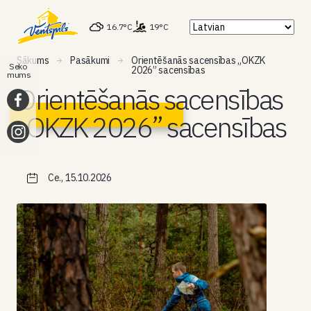
16.7°C
19°C
Sākums
Pasākumi
Orientēšanās sacensības „OKZK
Seko
2026” sacensības
mums
Orientēšanās sacensības
„OKZK 2026” sacensības
Ce., 15.10.2026