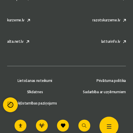
kurzeme.lv
razotskurzeme.lv
alta.net.lv
latturinfo.lv
Lietošanas noteikumi
Privātuma politika
Sīkdatnes
Sadarbība ar uzņēmumiem
Piekļūstamības paziņojums