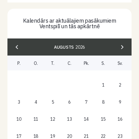
Kalendārs ar aktuālajiem pasākumiem
Ventspilī un tās apkārtnē
AUGUSTS
2026
P.
O.
T.
C.
Pk.
S.
Sv.
1
2
3
4
5
6
7
8
9
10
11
12
13
14
15
16
17
18
19
20
21
22
23