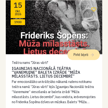
15
Okt.
2026
19:00
Pirkt biļeti
Teātra nams "Jūras vārti"
IGAUNIJAS NACIONĀLĀ TEĀTRA
“VANEMUINE” BALETA IZRĀDE “MŪŽA
MĪLASSTĀSTS. LIETUS DECEMBRĪ”
Par emocionālāko un krāšņāko nākamā rudens notikumu
teātra namā “Jūras vārti” kļūs Igaunijas Nacionālā teātra
“Vanemuine” viesošanās ar baleta izrādi “Mūža
mīlasstāsts. Lietus decembrī”, kas veidota, iedvesmojoties
no Friderika Šopēna dzīves un mūzikas. Balets “Mūža…