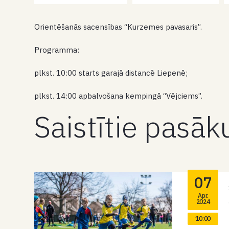
Orientēšanās sacensības “Kurzemes pavasaris”.
Programma:
plkst. 10:00 starts garajā distancē Liepenē;
plkst. 14:00 apbalvošana kempingā “Vējciems”.
Saistītie pasā
07
Apr.
2024
10:00