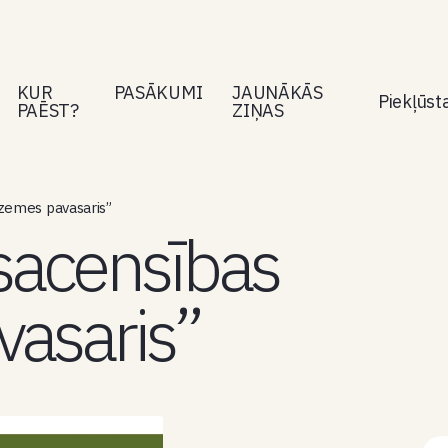
KUR
PASĀKUMI
JAUNĀKĀS
Piekļūs
PAĒST?
ZIŅAS
zemes pavasaris”
sacensības
asaris”