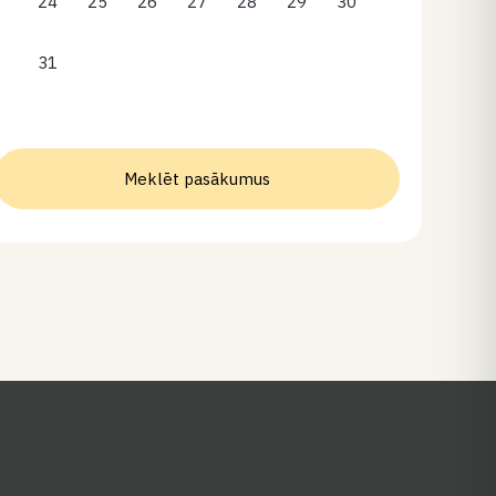
24
25
26
27
28
29
30
31
Meklēt pasākumus