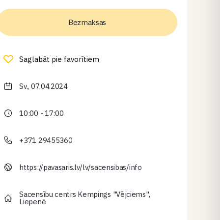
Bezmaksas
Saglabāt pie favorītiem
Sv., 07.04.2024
10:00 - 17:00
+371 29455360
https://pavasaris.lv/lv/sacensibas/info
Sacensību centrs Kempings "Vējciems",
Liepenē