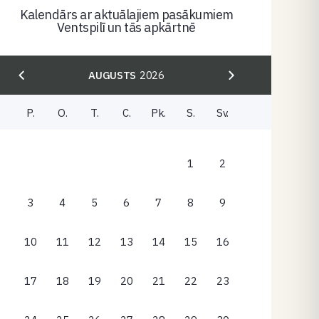
Kalendārs ar aktuālajiem pasākumiem
Ventspilī un tās apkārtnē
AUGUSTS
2026
P.
O.
T.
C.
Pk.
S.
Sv.
1
2
3
4
5
6
7
8
9
10
11
12
13
14
15
16
17
18
19
20
21
22
23