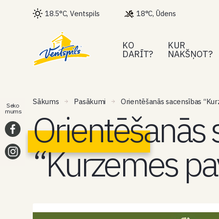
18.5°C, Ventspils
18°C, Ūdens
KO
KUR
DARĪT?
NAKŠŅOT?
Sākums
Pasākumi
Orientēšanās sacensības “Kur
Seko
Orientēšanās 
mums
“Kurzemes pav