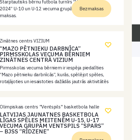
Starptautisks bērnu futbola turnīrs “Ventspils kauss
2024” U-10 un U-12 vecuma grupās. Ieeja bez
Bezmaksas
maksas.
Zinātnes centrs VIZIUM
“MAZO PĒTNIEKU DARBNĪCA”
PIRMSSKOLAS VECUMA BĒRNIEM
ZINĀTNES CENTRĀ VIZIUM
Pirmsskolas vecuma bērniem ir iespēja piedalīties
“Mazo pētnieku darbnīcās”, kurās, spēlējot spēles,
rotaļājoties un iesaistoties dažādās jautrās aktivitātēs
kopā ar smaidīgajiem pasniedzējiem, būs iespēja ne
tikai lieliski pavadīt laiku, bet arī apgūt jaunas
prasmes un…
Olimpiskais centrs "Ventspils" basketbola halle
LATVIJAS JAUNATNES BASKETBOLA
LĪGAS SPĒLES MEITENĒM U-15, U-17
VECUMA GRUPĀM VENTSPILS “SPARS”
– BJSS “RĪDZENE”