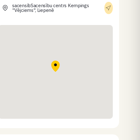
sacensíbSacensību centrs Kempings
"Vējciems", Liepenē