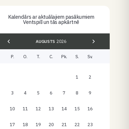
Kalendārs ar aktuālajiem pasākumiem
Ventspilī un tās apkārtnē
AUGUSTS
2026
P.
O.
T.
C.
Pk.
S.
Sv.
1
2
3
4
5
6
7
8
9
10
11
12
13
14
15
16
17
18
19
20
21
22
23