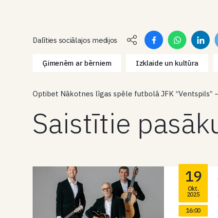
Dalīties sociālajos medijos
Ģimenēm ar bērniem
Izklaide un kultūra
Optibet Nākotnes līgas spēle futbolā JFK “Ventspils” –
Saistītie pasā
19
Okt.
2025
16:00