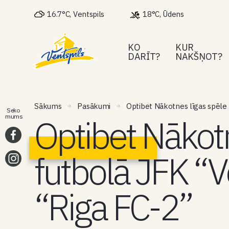
16.7°C, Ventspils
18°C, Ūdens
KO
KUR
DARĪT?
NAKŠŅOT?
Sākums
Pasākumi
Optibet Nākotnes līgas spēle 
Seko
Optibet Nākotn
mums
futbolā JFK “V
“Riga FC-2”