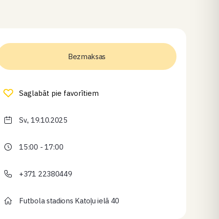
Bezmaksas
Saglabāt pie favorītiem
Sv., 19.10.2025
15:00 - 17:00
+371 22380449
Futbola stadions Katoļu ielā 40