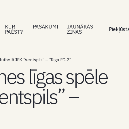
KUR
PASĀKUMI
JAUNĀKĀS
Piekļūs
PAĒST?
ZIŅAS
futbolā JFK “Ventspils” – “Riga FC-2”
es līgas spēle
entspils” –