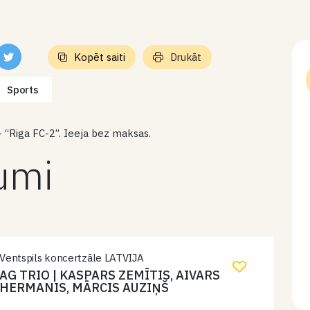
Kopēt saiti
Drukāt
Sports
 “Riga FC-2”. Ieeja bez maksas.
kumi
Ventspils koncertzāle LATVIJA
AG TRIO | KASPARS ZEMĪTIS, AIVARS
HERMANIS, MĀRCIS AUZIŅŠ