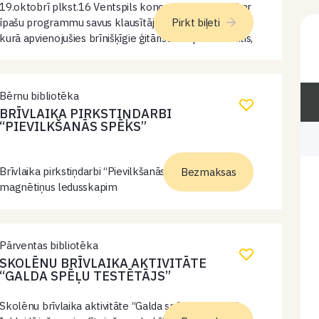
19.oktobrī plkst.16 Ventspils koncertzālē “Latvija” ar
īpašu programmu savus klausītājus priecēs AG Trio,
Pirkt biļeti
kurā apvienojušies brīnišķīgie ģitāristi Kaspars Zemītis,
Aivars Hermanis un Mārcis Auziņš. “Spēlēsim labāko
no savas programmas – gan pasaules hitus, kuru
autori…
Bērnu bibliotēka
BRĪVLAIKA PIRKSTIŅDARBI
“PIEVILKŠANĀS SPĒKS”
Brīvlaika pirkstiņdarbi “Pievilkšanās spēks”. Veidosim
Bezmaksas
magnētiņus ledusskapim
Pārventas bibliotēka
SKOLĒNU BRĪVLAIKA AKTIVITĀTE
“GALDA SPĒĻU TESTĒTĀJS”
Skolēnu brīvlaika aktivitāte “Galda spēļu testētājs”.