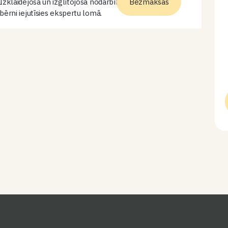
Izklaidējoša un izglītojoša nodarbība, kuras laikā
Bezmaksas
bērni iejutīsies ekspertu lomā.