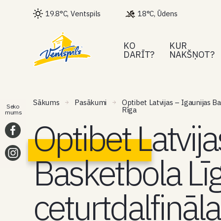
19.8°C, Ventspils
18°C, Ūdens
KO
KUR
DARĪT?
NAKŠŅOT?
Sākums
Pasākumi
Optibet Latvijas – Igaunijas B
Seko
Rīga
mums
Optibet Latvija
Basketbola Lī
ceturtdaļfināl