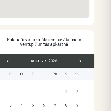
Kalendārs ar aktuālajiem pasākumiem
Ventspilī un tās apkārtnē
AUGUSTS
2026
P.
O.
T.
C.
Pk.
S.
Sv.
1
2
3
4
5
6
7
8
9