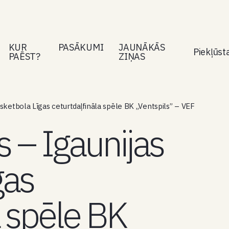
KUR
PASĀKUMI
JAUNĀKĀS
Piekļūs
PAĒST?
ZIŅAS
asketbola Līgas ceturtdaļfināla spēle BK „Ventspils” – VEF
s – Igaunijas
gas
a spēle BK