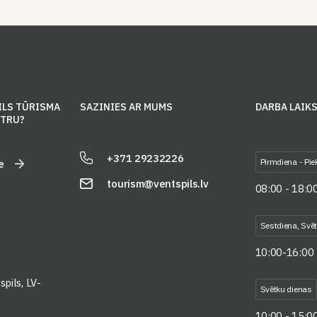
ILS TŪRISMA
SAZINIES AR MUMS
DARBA LAIK
NTRU?
+371 29232226
Pirmdiena - Pie
e
tourism@ventspils.lv
08:00 - 18:0
Sestdiena, Svē
10:00-16:00
pils, LV-
Svētku dienas
10:00 - 15:0