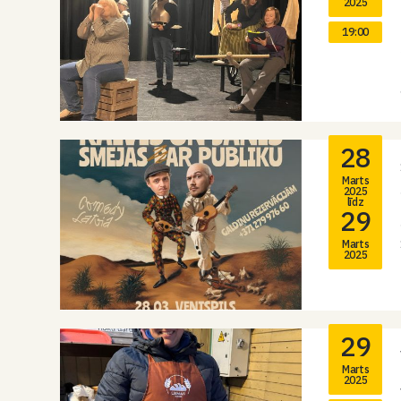
2025
19:00
28
Marts
2025
līdz
29
Marts
2025
29
Marts
2025