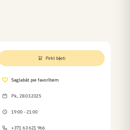
Pirkt biļeti
Saglabāt pie favorītiem
Pk., 28.03.2025
19:00 - 21:00
+371 63 621 966