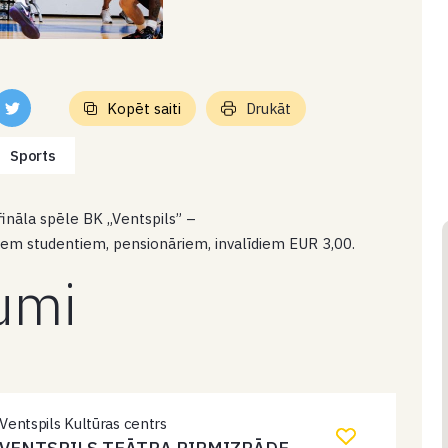
Kopēt saiti
Drukāt
Sports
fināla spēle BK „Ventspils” –
iem studentiem, pensionāriem, invalīdiem EUR 3,00.
kumi
Ventspils Kultūras centrs