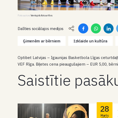
Foto autors
Ventspils foto arhīvs
Dalīties sociālajos medijos
Ģimenēm ar bērniem
Izklaide un kultūra
Optibet Latvijas – Igaunijas Basketbola Līgas ceturtdaļ
VEF Rīga. Biļetes cena pieaugušajiem – EUR 5,00, bērn
Saistītie pasā
28
Marts