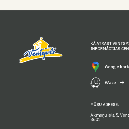
KĀ ATRAST VENTSP
INFORMĀCIJAS CE
Google kart
Waze
MŪSU ADRESE:
Akmeņu iela 5, Vents
3601