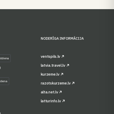
S
NODERĪGA INFORMĀCIJA
ventspils.lv
ktdiena
latvia.travel.lv
0
kurzeme.lv
tdiena
razotskurzeme.lv
alta.net.lv
latturinfo.lv
0