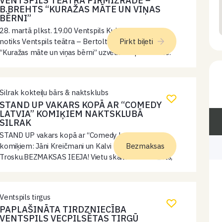
VENTSPILS TEĀTRA PIRMIZRĀDE –
B.BREHTS “KURAŽAS MĀTE UN VIŅAS
BĒRNI”
28. martā plkst. 19.00 Ventspils Kultūras centrā
notiks Ventspils teātra – Bertolta Brehta lugas
Pirkt biļeti
“Kuražas māte un viņas bērni” uzveduma pirmizrāde.
Režisors Kārlis Neimanis. Biļetes cena 5 EUR Biļetes
visās “Biļešu paradīzes” kasēs un internetā.
Silrak kokteiļu bārs & naktsklubs
STAND UP VAKARS KOPĀ AR “COMEDY
LATVIA” KOMIĶIEM NAKTSKLUBĀ
SILRAK
STAND UP vakars kopā ar “Comedy Latvia”
komiķiem: Jāni Kreičmani un Kalvi
Bezmaksas
Trosku.BEZMAKSAS IEEJA! Vietu skaits ir ierobežots,
tāpēc aicinām savlaicīgi veikt galdiņa rezervāciju:
+371 27997660 Pēc plkst. 00:30: DJ ALE.MAR.
Ventspils tirgus
PAPLAŠINĀTA TIRDZNIECĪBA
VENTSPILS VECPILSĒTAS TIRGŪ