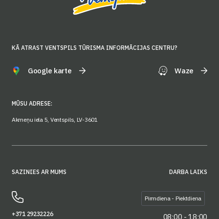
KĀ ATRAST VENTSPILS TŪRISMA INFORMĀCIJAS CENTRU?
Google karte
Waze
MŪSU ADRESE:
Akmeņu iela 5, Ventspils, LV-3601
SAZINIES AR MUMS
DARBA LAIKS
Pirmdiena - Piektdiena
+371 29232226
08:00 - 18:00