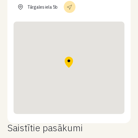
Tārgales iela 5b
Saistītie pasākumi