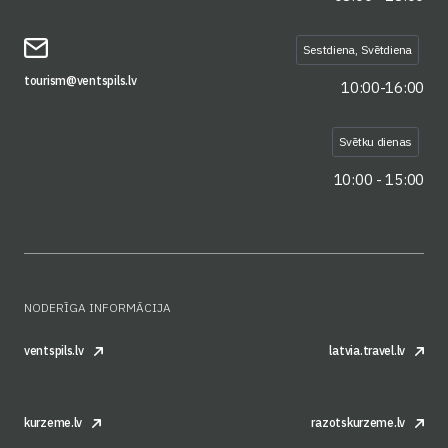
Sestdiena, Svētdiena
tourism@ventspils.lv
10:00-16:00
Svētku dienas
10:00 - 15:00
NODERĪGA INFORMĀCIJA
ventspils.lv
latvia.travel.lv
kurzeme.lv
razotskurzeme.lv