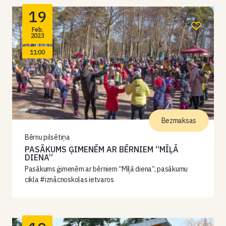
19
Feb.
2023
11:00
Bezmaksas
Bērnu pilsētiņa
PASĀKUMS ĢIMENĒM AR BĒRNIEM “MĪĻĀ
DIENA”
Pasākums ģimenēm ar bērniem “Mīļā diena”, pasākumu
cikla #iznācnoskolas ietvaros