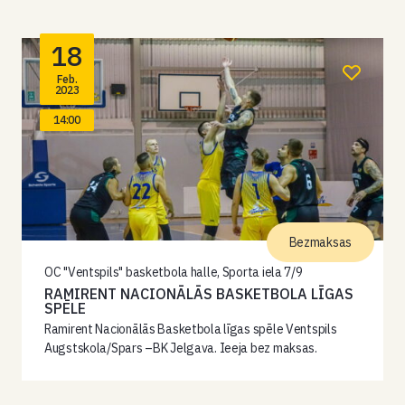
18
Feb.
2023
14:00
Bezmaksas
OC "Ventspils" basketbola halle, Sporta iela 7/9
RAMIRENT NACIONĀLĀS BASKETBOLA LĪGAS
SPĒLE
Ramirent Nacionālās Basketbola līgas spēle Ventspils
Augstskola/Spars –BK Jelgava. Ieeja bez maksas.