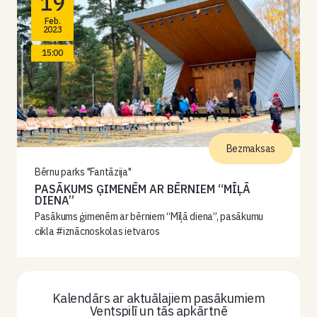
19
Feb.
2023
15:00
Bezmaksas
Bērnu parks "Fantāzija"
PASĀKUMS ĢIMENĒM AR BĒRNIEM “MĪĻĀ
DIENA”
Pasākums ģimenēm ar bērniem “Mīļā diena”, pasākumu
cikla #iznācnoskolas ietvaros
Kalendārs ar aktuālajiem pasākumiem
Ventspilī un tās apkārtnē