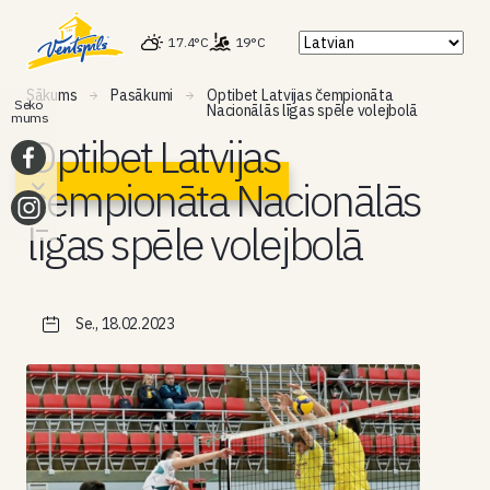
17.4°C
19°C
Sākums
Pasākumi
Optibet Latvijas čempionāta
Seko
Nacionālās līgas spēle volejbolā
mums
Optibet Latvijas
čempionāta Nacionālās
līgas spēle volejbolā
Se., 18.02.2023