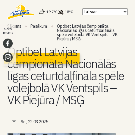
19.7°C
18°C
Sākums
Pasākumi
Optibet Latvijas čempionāta
Seko
Nacionālās līgas ceturtdaļfināla
mums
spēle volejbolā VK Ventspils – VK
Piejūra / MSĢ
Optibet Latvijas
čempionāta Nacionālās
līgas ceturtdaļfināla spēle
volejbolā VK Ventspils –
VK Piejūra / MSĢ
Se., 22.03.2025