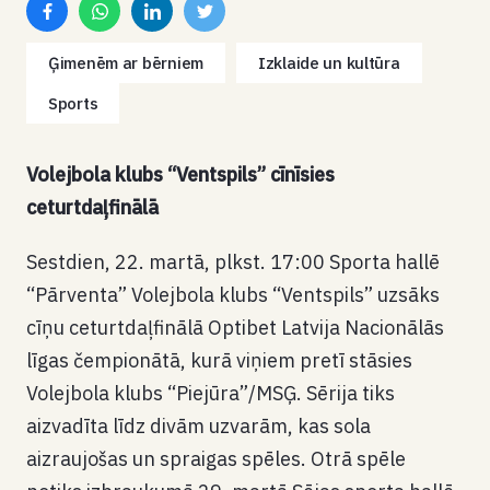
Ģimenēm ar bērniem
Izklaide un kultūra
Sports
Volejbola klubs “Ventspils” cīnīsies
ceturtdaļfinālā
Sestdien, 22. martā, plkst. 17:00 Sporta hallē
“Pārventa” Volejbola klubs “Ventspils” uzsāks
cīņu ceturtdaļfinālā Optibet Latvija Nacionālās
līgas čempionātā, kurā viņiem pretī stāsies
Volejbola klubs “Piejūra”/MSĢ. Sērija tiks
aizvadīta līdz divām uzvarām, kas sola
aizraujošas un spraigas spēles. Otrā spēle