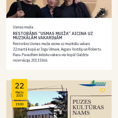
Usmas muiža
RESTORĀNS “USMAS MUIŽA” AICINA UZ
MUZIKĀLĀM VAKARIŅĀM
Restorāns Usmas muiža aicina uz muzikālu vakaru
22.martā kopā ar Ingu Ulmani, Aigaru Voitišķi un Robertu
Rasu. Pavadīsim lielisku vakaru visi kopā! Galdiņu
rezervācija 20133366.
22
Marts
2025
19:00