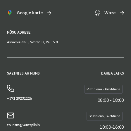
Google karte
Waze
MŪSU ADRESE:
Akmeņu iela 5, Ventspils, LV-3601
SAZINIES AR MUMS
DARBA LAIKS
Pirmdiena - Piektdiena
+371 29232226
08:00 - 18:00
Sestdiena, Svētdiena
tourism@ventspils.lv
10:00-16:00