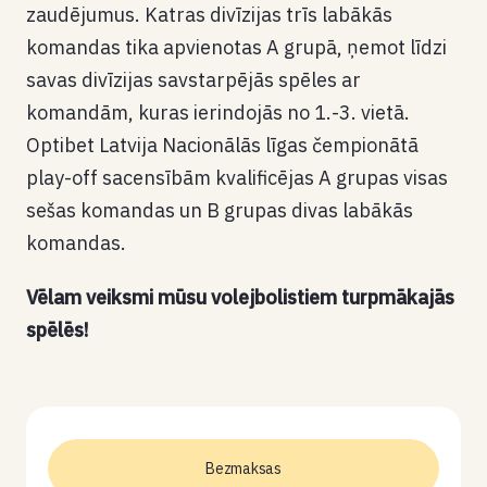
zaudējumus. Katras divīzijas trīs labākās
komandas tika apvienotas A grupā, ņemot līdzi
savas divīzijas savstarpējās spēles ar
komandām, kuras ierindojās no 1.-3. vietā.
Optibet Latvija Nacionālās līgas čempionātā
play-off sacensībām kvalificējas A grupas visas
sešas komandas un B grupas divas labākās
komandas.
Vēlam veiksmi mūsu volejbolistiem turpmākajās
spēlēs!
Bezmaksas