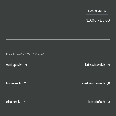
Svētku dienas
10:00 - 15:00
NODERĪGA INFORMĀCIJA
ventspils.lv
latvia.travel.lv
kurzeme.lv
razotskurzeme.lv
alta.net.lv
latturinfo.lv