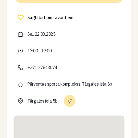
Saglabāt pie favorītiem
Se., 22.03.2025
17:00 - 19:00
+371 27843074
Pārventas sporta komplekss, Tārgales iela 5b
Tārgales iela 5b