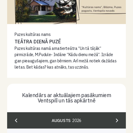
Puzes kultūras nams
TEĀTRA DIENĀ PUZĒ
Puzes kultūras namā amatierteātra “Un tā tāļāk”
pirmizrāde, M.Pudule- Indāne “Kādu dienu mežā”. Izrāde
gan pieaugušajiem, gan bērniem. Arī mežā notiek dažādas
lietas. Bet kādas? kas atnāks, tas uzzinās.
Kalendārs ar aktuālajiem pasākumiem
Ventspilī un tās apkārtnē
AUGUSTS
2026