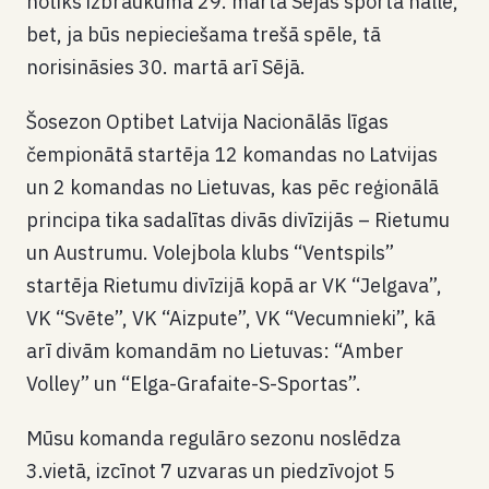
notiks izbraukumā 29. martā Sējas sporta hallē,
bet, ja būs nepieciešama trešā spēle, tā
norisināsies 30. martā arī Sējā.
Šosezon Optibet Latvija Nacionālās līgas
čempionātā startēja 12 komandas no Latvijas
un 2 komandas no Lietuvas, kas pēc reģionālā
principa tika sadalītas divās divīzijās – Rietumu
un Austrumu. Volejbola klubs “Ventspils”
startēja Rietumu divīzijā kopā ar VK “Jelgava”,
VK “Svēte”, VK “Aizpute”, VK “Vecumnieki”, kā
arī divām komandām no Lietuvas: “Amber
Volley” un “Elga-Grafaite-S-Sportas”.
Mūsu komanda regulāro sezonu noslēdza
3.vietā, izcīnot 7 uzvaras un piedzīvojot 5