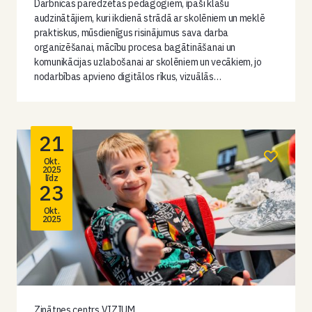
Darbnīcas paredzētas pedagogiem, īpaši klašu
audzinātājiem, kuri ikdienā strādā ar skolēniem un meklē
praktiskus, mūsdienīgus risinājumus sava darba
organizēšanai, mācību procesa bagātināšanai un
komunikācijas uzlabošanai ar skolēniem un vecākiem, jo
nodarbības apvieno digitālos rīkus, vizuālās…
21
Okt.
2025
līdz
23
Okt.
2025
Zinātnes centrs VIZIUM