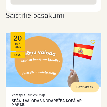
Saistītie pasākumi
20
Okt.
2025
18:00
Bezmaksas
Ventspils Jauniešu māja
SPĀŅU VALODAS NODARBĪBA KOPĀ AR
MARIJU