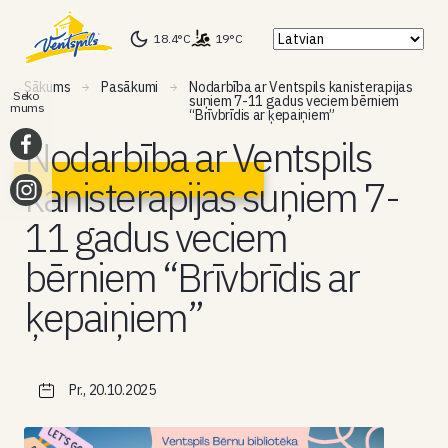
18.4°C
19°C
Sākums
Pasākumi
Nodarbība ar Ventspils kanisterapijas
Seko
suņiem 7-11 gadus veciem bērniem
mums
“Brīvbrīdis ar ķepaiņiem”
Nodarbība ar Ventspils
kanisterapijas suņiem 7-
11 gadus veciem
bērniem “Brīvbrīdis ar
ķepaiņiem”
Pr., 20.10.2025