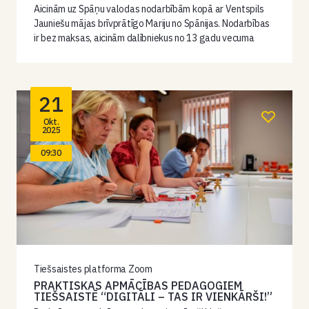
Aicinām uz Spāņu valodas nodarbībām kopā ar Ventspils
Jauniešu mājas brīvprātīgo Mariju no Spānijas. Nodarbības
ir bez maksas, aicinām dalībniekus no 13 gadu vecuma
21
Okt.
2025
09:30
Tiešsaistes platforma Zoom
PRAKTISKAS APMĀCĪBAS PEDAGOGIEM
TIEŠSAISTĒ “DIGITĀLI – TAS IR VIENKĀRŠI!”