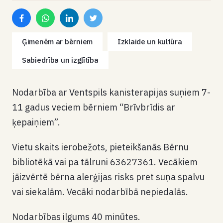
Ģimenēm ar bērniem
Izklaide un kultūra
Sabiedrība un izglītība
Nodarb
ība ar Ventspils kanisterapijas
suņiem 7-
11 gadus veciem bērniem “Brīvbrīdis ar
ķepaiņiem”.
Vietu skaits ierobežots, pieteikš
an
ā
s
Bērnu
bibliotēkā vai
pa t
ā
lruni
63627361
. V
ecākiem
jāizvērtē bērna alerģijas risks pret suņa spalvu
vai siekalām
. V
ecāki nodarbībā nepiedalās
.
N
odarbības ilgums 40 minūtes
.