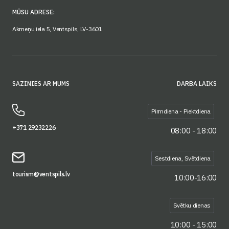
MŪSU ADRESE:
Akmeņu iela 5, Ventspils, LV-3601
SAZINIES AR MUMS
DARBA LAIKS
Pirmdiena - Piektdiena
+371 29232226
08:00 - 18:00
Sestdiena, Svētdiena
tourism@ventspils.lv
10:00-16:00
Svētku dienas
10:00 - 15:00