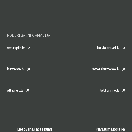
NODERĪGA INFORMĀCIJA
ventspils.lv
latvia.travel.lv
kurzeme.lv
razotskurzeme.lv
alta.net.lv
latturinfo.lv
Lietošanas noteikumi
Privātuma politika