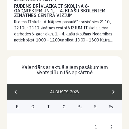
RUDENS BRĪVLAIKA IT SKOLIŅA 6-
GADNIEKIEM UN 1. – 4. KLAŠU SKOLĒNIEM
ZINĀTNES CENTRĀ VIZIUM
Rudens IT skola “Atklāj sevi pasaulē” norisināsies 21.10.,
22.10.un 23.10. zinātnes centrā VIZIUM. IT skola aicina
darboties 6-gadniekus, 1. – 4. klašu skolēnus. Nodarbības
notiek plkst. 10.00 – 12.00 un plkst. 13.00 – 15.00. Katra…
Kalendārs ar aktuālajiem pasākumiem
Ventspilī un tās apkārtnē
AUGUSTS
2026
P.
O.
T.
C.
Pk.
S.
Sv.
1
2