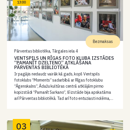
13:00
Bezmaksas
Pārventas bibliotēka, Tārgales iela 4
VENTSPILS UN RĪGAS FOTO KLUBA IZSTĀDES
“PAMANĪT DZELTENO” ATKLĀŠANA
PĀRVENTAS BIBLIOTĒKĀ
Ir pagājis nedaudz vairāk kā gads, kopš Ventspils
fotoklubs “Moments” sadarbībā ar Rīgas fotoklubu
“Āgenskalns”, Ādažu kultūras centrā atklājām pirmo
kopizstādi “Pamanīt Sarkano”, šī izstāde bija apskatāma
arī Pārventas bibliotēkā. Tad arī foto entuziasti nolēma,…
03