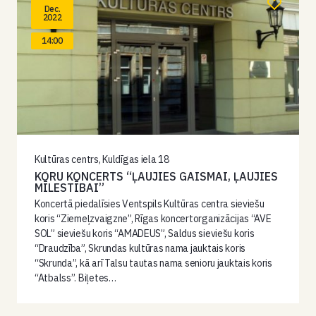
Dec.
2022
14:00
Kultūras centrs, Kuldīgas iela 18
KORU KONCERTS “ĻAUJIES GAISMAI, ĻAUJIES
MĪLESTĪBAI”
Koncertā piedalīsies Ventspils Kultūras centra sieviešu
koris “Ziemeļzvaigzne”, Rīgas koncertorganizācijas “AVE
SOL” sieviešu koris “AMADEUS”, Saldus sieviešu koris
“Draudzība”, Skrundas kultūras nama jauktais koris
“Skrunda”, kā arī Talsu tautas nama senioru jauktais koris
“Atbalss”. Biļetes…