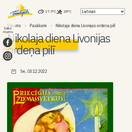
17.3°C
18°C
Sākums
Pasākumi
Nikolaja diena Livonijas ordeņa pilī
Seko
mums
Nikolaja diena Livonijas
ordeņa pilī
Se., 03.12.2022