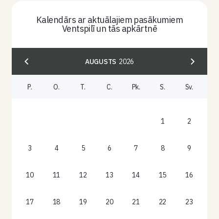
Kalendārs ar aktuālajiem pasākumiem
Ventspilī un tās apkārtnē
AUGUSTS
2026
P.
O.
T.
C.
Pk.
S.
Sv.
1
2
3
4
5
6
7
8
9
10
11
12
13
14
15
16
17
18
19
20
21
22
23