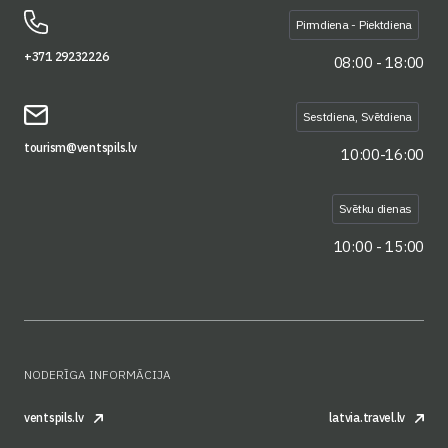
Pirmdiena - Piektdiena
+371 29232226
08:00 - 18:00
Sestdiena, Svētdiena
tourism@ventspils.lv
10:00-16:00
Svētku dienas
10:00 - 15:00
NODERĪGA INFORMĀCIJA
ventspils.lv
latvia.travel.lv