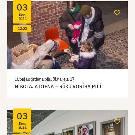
03
Dec.
2022
12:00
Livonijas ordeņa pils, Jāņa iela 17
NIKOLAJA DIENA – RŪĶU ROSĪBA PILĪ
03
Dec.
2022