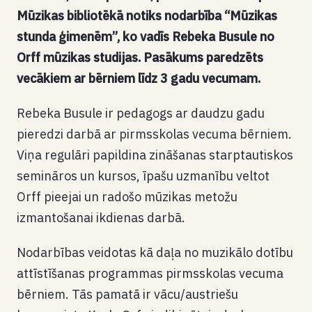
Mūzikas bibliotēkā notiks nodarbība
“Mūzikas
stunda ģimenēm”
, ko vadīs
Rebeka Busule
no
Orff mūzikas studijas. Pasākums paredzēts
vecākiem ar bērniem līdz 3 gadu vecumam.
Rebeka Busule ir pedagogs ar daudzu gadu
pieredzi darbā ar pirmsskolas vecuma bērniem.
Viņa regulāri papildina zināšanas starptautiskos
semināros un kursos, īpašu uzmanību veltot
Orff
pieejai un radošo mūzikas metožu
izmantošanai ikdienas darbā.
Nodarbības veidotas kā daļa no muzikālo dotību
attīstīšanas programmas pirmsskolas vecuma
bērniem. Tās pamatā ir vācu/austriešu