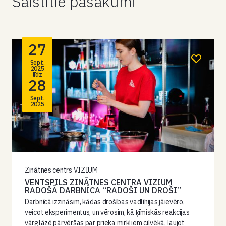
Saistītie pasākumi
27
Sept.
2025
līdz
28
Sept.
2025
Zinātnes centrs VIZIUM
VENTSPILS ZINĀTNES CENTRA VIZIUM
RADOŠĀ DARBNĪCA “RADOŠI UN DROŠI”
Darbnīcā izzināsim, kādas drošības vadlīnijas jāievēro,
veicot eksperimentus, un vērosim, kā ķīmiskās reakcijas
vārglāzē pārvēršas par prieka mirkļiem cilvēkā, ļaujot