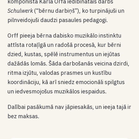
komponista Karla Orfa iedibinātais darbs
Schulwerk
(“bērnu darbiņš”), ko turpinājuši un
pilnveidojuši daudzi pasaules pedagogi.
Orff pieeja bērna dabisko muzikālo instinktu
attīsta rotaļīgā un radošā procesā, kur bērni
dzied, kustas, spēlē instrumentus un iejūtas
dažādās lomās. Šāda darbošanās veicina dzirdi,
ritma izjūtu, valodas prasmes un kustību
koordināciju, kā arī sniedz emocionāli spilgtus
un iedvesmojošus muzikālos iespaidus.
Dalībai pasākumā nav jāpiesakās, un ieeja tajā ir
bez maksas.