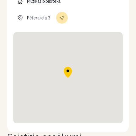
Mūzikas bibliotēka
Pētera iela 3