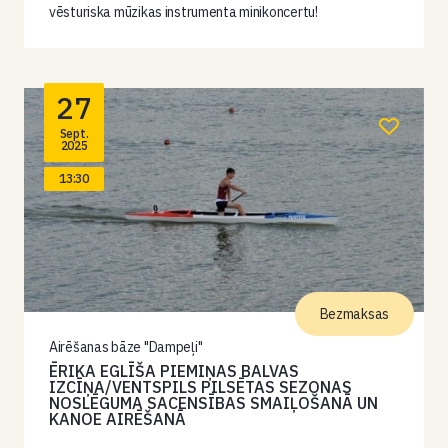
vēsturiska mūzikas instrumenta minikoncertu!
27
Sept.
2025
13:30
Bezmaksas
Airēšanas bāze "Dampeļi"
ĒRIKA EGLĪŠA PIEMIŅAS BALVAS
IZCĪŅA/VENTSPILS PILSĒTAS SEZONAS
NOSLĒGUMA SACENSĪBAS SMAIĻOŠANĀ UN
KANOE AIRĒŠANĀ