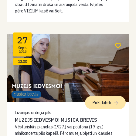
izbaudīt zinātni drošā un aizraujošā veidā. Biļetes
pērc VIZIUM kasē vai šeit.
27
Sept.
2025
13:00
Pirkt biļeti
Livonijas ordeņa pils
MUZEJS IEDVESMO! MUSICA BREVIS
Vēsturiskās pianolas (1927.) vai polifona (19. gs.)
minikoncerts pils kapelā. Pērc muzeja biļeti un klausies