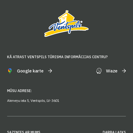
KĀ ATRAST VENTSPILS TŪRISMA INFORMĀCIJAS CENTRU?
Google karte
Waze
MŪSU ADRESE:
Akmeņu iela 5, Ventspils, LV-3601
SAZINIES AR MUMS
DARBA LAIKS