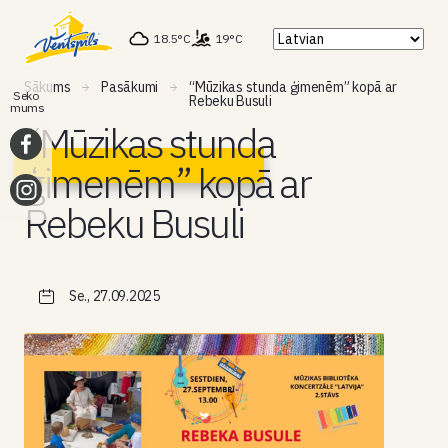
18.5°C
19°C
Sākums
Pasākumi
“Mūzikas stunda ģimenēm” kopā ar
Seko
Rebeku Busuli
mums
“Mūzikas stunda
ģimenēm” kopā ar
Rebeku Busuli
Se., 27.09.2025