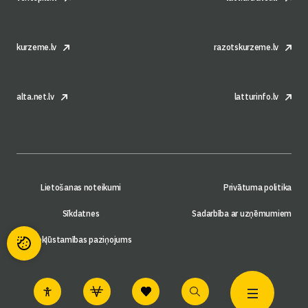
kurzeme.lv
razotskurzeme.lv
alta.net.lv
latturinfo.lv
Lietošanas noteikumi
Privātuma politika
Sīkdatnes
Sadarbība ar uzņēmumiem
Piekļūstamības paziņojums