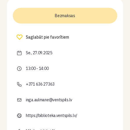
Bezmaksas
Saglabāt pie favorītiem
Se., 27.09.2025
13:00 - 14:00
+371 636 27363
inga.aulmane@ventspils.lv
https://biblioteka.ventspils.lv/