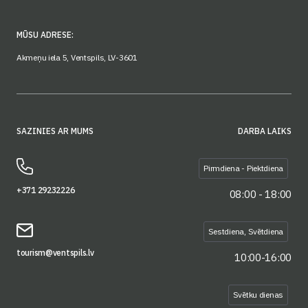
MŪSU ADRESE:
Akmeņu iela 5, Ventspils, LV-3601
SAZINIES AR MUMS
DARBA LAIKS
Pirmdiena - Piektdiena
+371 29232226
08:00 - 18:00
Sestdiena, Svētdiena
tourism@ventspils.lv
10:00-16:00
Svētku dienas