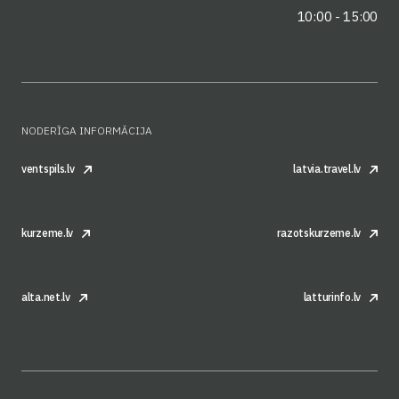
10:00 - 15:00
NODERĪGA INFORMĀCIJA
ventspils.lv
latvia.travel.lv
kurzeme.lv
razotskurzeme.lv
alta.net.lv
latturinfo.lv