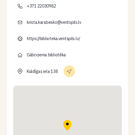
+371 22030982
krista.karabesko@ventspils.lv
https://biblioteka.ventspils.lv/
Gāliņciema bibliotēka
Kuldīgas iela 138