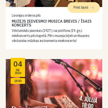
Pirkt biļeti
Livonijas ordeņa pils
MUZEJS IEDVESMO! MUSICA BREVIS / ĪSAIS
KONCERTS
Vēsturiskās pianolas (1927.) vai polifona (19. gs.)
minikoncerts pils kapelā. Pērc muzeja biļeti un klausies
vēsturiska mūzikas instrumenta minikoncertu!
04
Jūl.
2026
18:00