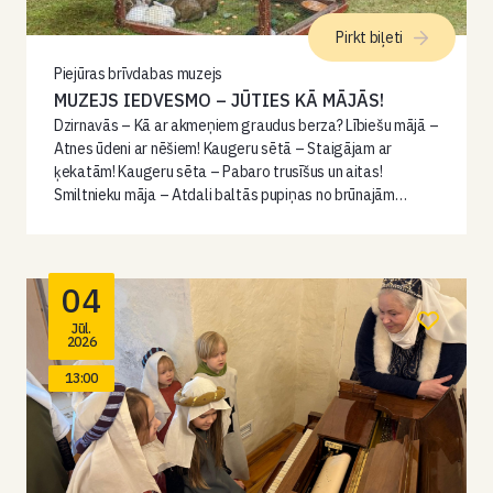
Pirkt biļeti
Piejūras brīvdabas muzejs
MUZEJS IEDVESMO – JŪTIES KĀ MĀJĀS!
Dzirnavās – Kā ar akmeņiem graudus berza? Lībiešu mājā –
Atnes ūdeni ar nēšiem! Kaugeru sētā – Staigājam ar
ķekatām! Kaugeru sēta – Pabaro trusīšus un aitas!
Smiltnieku māja – Atdali baltās pupiņas no brūnajām…
04
Jūl.
2026
13:00