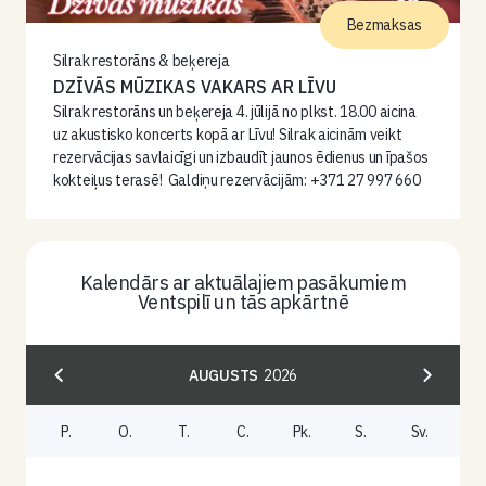
Bezmaksas
Silrak restorāns & beķereja
DZĪVĀS MŪZIKAS VAKARS AR LĪVU
Silrak restorāns un beķereja 4. jūlijā no plkst. 18.00 aicina
uz akustisko koncerts kopā ar Līvu! Silrak aicinām veikt
rezervācijas savlaicīgi un izbaudīt jaunos ēdienus un īpašos
kokteiļus terasē! Galdiņu rezervācijām: +371 27 997 660
Kalendārs ar aktuālajiem pasākumiem
Ventspilī un tās apkārtnē
AUGUSTS
2026
P.
O.
T.
C.
Pk.
S.
Sv.