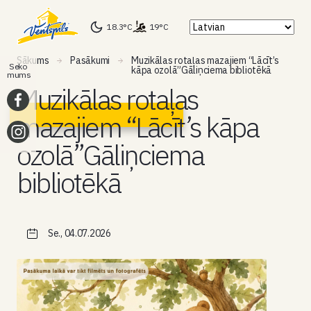
18.3°C
19°C
Sākums
Pasākumi
Muzikālas rotaļas mazajiem “Lācīt’s
Seko
kāpa ozolā”Gāliņciema bibliotēkā
mums
Muzikālas rotaļas
mazajiem “Lācīt’s kāpa
ozolā”Gāliņciema
bibliotēkā
Se., 04.07.2026