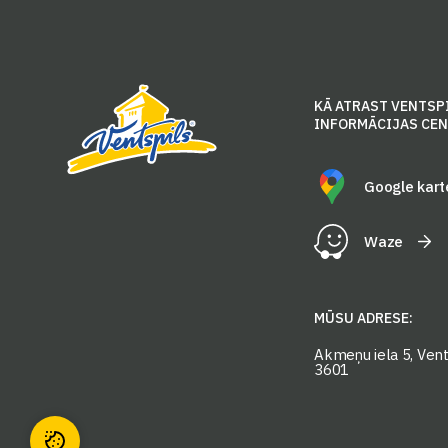
KĀ ATRAST VENTSP
INFORMĀCIJAS CE
Google kart
Waze
MŪSU ADRESE:
Akmeņu iela 5, Vents
3601