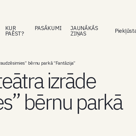
KUR
PASĀKUMI
JAUNĀKĀS
Piekļūs
PAĒST?
ZIŅAS
Draudzēsimies” bērnu parkā “Fantāzija”
teātra izrāde
s” bērnu parkā