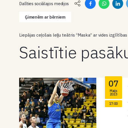
Dalīties sociālajos medijos
Ģimenēm ar bērniem
Liepājas ceļošais leļļu teātris “Maska” ar vides izglītība
Saistītie pasā
07
Maijs
2023
17:00