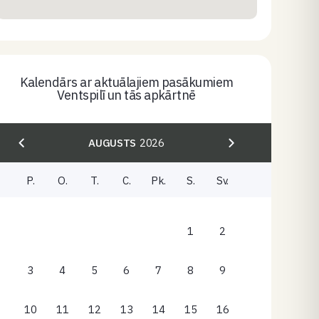
Kalendārs ar aktuālajiem pasākumiem
Ventspilī un tās apkārtnē
AUGUSTS
2026
P.
O.
T.
C.
Pk.
S.
Sv.
1
2
3
4
5
6
7
8
9
10
11
12
13
14
15
16