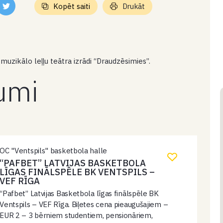
Kopēt saiti
Drukāt
s muzikālo leļļu teātra izrādi “Draudzēsimies”.
kumi
OC "Ventspils" basketbola halle
“PAFBET” LATVIJAS BASKETBOLA
LĪGAS FINĀLSPĒLE BK VENTSPILS –
VEF RĪGA
“Pafbet” Latvijas Basketbola līgas finālspēle BK
Ventspils – VEF Rīga. Biļetes cena pieaugušajiem –
EUR 2 – 3 bērniem studentiem, pensionāriem,