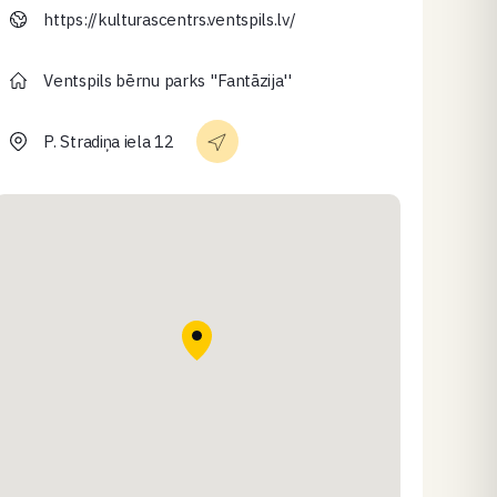
https://kulturascentrs.ventspils.lv/
Ventspils bērnu parks ''Fantāzija''
P. Stradiņa iela 12