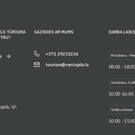
ILS TŪRISMA
SAZINIES AR MUMS
DARBA LAIK
NTRU?
+371 29232226
Pirmdiena - Pie
e
tourism@ventspils.lv
08:00 - 18:0
Sestdiena, Svē
10:00-16:00
pils, LV-
Svētku dienas
10:00 - 15:0