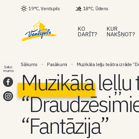
19°C, Ventspils
18°C, Ūdens
KO
KUR
DARĪT?
NAKŠŅOT?
Sākums
Pasākumi
Muzikāla leļļu teātra izrāde “
Seko
Muzikāla leļļu 
mums
“Draudzēsimie
“Fantāzija”