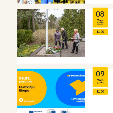
08
Maijs
2023
11:00
09
Maijs
2023
11:00