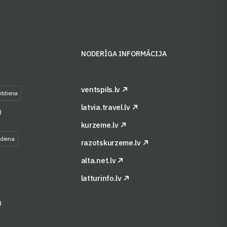
S
NODERĪGA INFORMĀCIJA
ventspils.lv
ktdiena
latvia.travel.lv
0
kurzeme.lv
tdiena
razotskurzeme.lv
alta.net.lv
latturinfo.lv
0