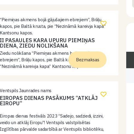
invalīdiem EUR 1.50.
“Piemiņas akmens bojā gājušajiem ebrejiem”, Brāļu
kapos, pie Baltā krusta, pie “Nezināmā kareivja kapa”
Kantsonu kapos.
II PASAULES KARA UPURU PIEMIŅAS
DIENA, ZIEDU NOLIKŠANA
Ziedu nolikšana “Piemiņas akmens bojā gājušajiem
ebrejiem”, Brāļu kapos, pie Baltā krusta, pie
Bezmaksas
“Nezināmā kareivja kapa” Kantsonu kapos.
Ventspils Jaunrades nams
EIROPAS DIENAS PASĀKUMS “ATKLĀJ
EIROPU”
Eiropas dienas festivāls 2023 “Sadejo, sadziedi, izzini,
veido un atklāj Eiropu”! Ventspils valstpilsētas
Izglītības pārvalde sadarbībā ar Ventspils bibliotēku,