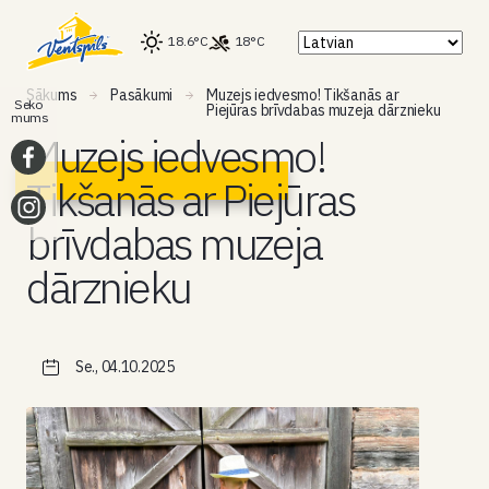
18.6°C
18°C
Sākums
Pasākumi
Muzejs iedvesmo! Tikšanās ar
Seko
Piejūras brīvdabas muzeja dārznieku
mums
Muzejs iedvesmo!
Tikšanās ar Piejūras
brīvdabas muzeja
dārznieku
Se., 04.10.2025