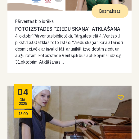
Bezmaksas
Pārventas bibliotēka
FOTOIZSTĀDES “ZIEDU SKAŅA” ATKLĀŠANA
4. oktobrī Pārventas bibliotēkā, Tārgales ielā 4, Ventspilī
plkst. 13.00 atklās fotoizstādi “Ziedu skaņa”, kurā atainoti
desmit cilvēki ar invaliditāti ar unikāli izveidotām ziedu un
augu rotām. Fotoizstāde Ventspilī būs aplūkojama līdz š.g.
31.oktobrim. Atklāšanas…
04
Okt.
2025
13:00