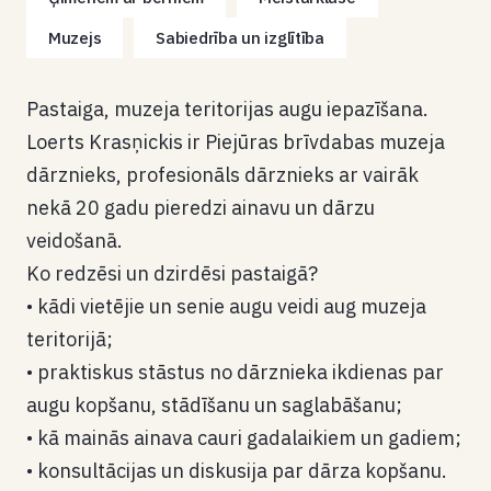
Muzejs
Sabiedrība un izglītība
Pastaiga, muzeja teritorijas augu iepazīšana.
Loerts Krasņickis ir Piejūras brīvdabas muzeja
dārznieks, profesionāls dārznieks ar vairāk
nekā 20 gadu pieredzi ainavu un dārzu
veidošanā.
Ko redzēsi un dzirdēsi pastaigā?
• kādi vietējie un senie augu veidi aug muzeja
teritorijā;
• praktiskus stāstus no dārznieka ikdienas par
augu kopšanu, stādīšanu un saglabāšanu;
• kā mainās ainava cauri gadalaikiem un gadiem;
• konsultācijas un diskusija par dārza kopšanu.