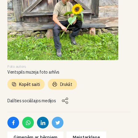
Foto autors
Ventspils muzeja foto arhīvs
Kopēt saiti
Drukāt
Dalīties sociālajos medijos
Ģimenēm ar bērniem
Meistarklase