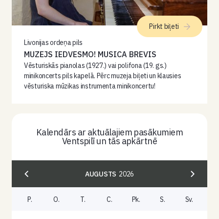
Pirkt biļeti
Livonijas ordeņa pils
MUZEJS IEDVESMO! MUSICA BREVIS
Vēsturiskās pianolas (1927.) vai polifona (19. gs.)
minikoncerts pils kapelā. Pērc muzeja biļeti un klausies
vēsturiska mūzikas instrumenta minikoncertu!
Kalendārs ar aktuālajiem pasākumiem
Ventspilī un tās apkārtnē
AUGUSTS
2026
P.
O.
T.
C.
Pk.
S.
Sv.