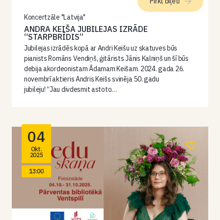
Pirkt biļeti
Koncertzāle "Latvija"
ANDRA KEIŠA JUBILEJAS IZRĀDE
“STARPBRĪDIS”
Jubilejas izrādēs kopā ar Andri Keišu uz skatuves būs
pianists Romāns Vendiņš, ģitārists Jānis Kalniņš un šī būs
debija akordeonistam Ādamam Keišam. 2024. gada 26.
novembrī aktieris Andris Keišs svinēja 50. gadu
jubileju! “Jau divdesmit astoto…
04
Okt.
2025
13:00