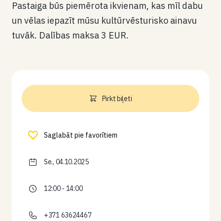
Pastaiga būs piemērota ikvienam, kas mīl dabu
un vēlas iepazīt mūsu kultūrvēsturisko ainavu
tuvāk. Dalības maksa 3 EUR.
Pirkt biļeti
Saglabāt pie favorītiem
Se., 04.10.2025
12:00 - 14:00
+371 63624467