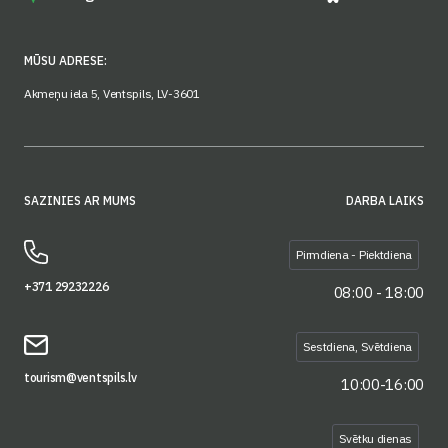
MŪSU ADRESE:
Akmeņu iela 5, Ventspils, LV-3601
SAZINIES AR MUMS
DARBA LAIKS
Pirmdiena - Piektdiena
+371 29232226
08:00 - 18:00
Sestdiena, Svētdiena
tourism@ventspils.lv
10:00-16:00
Svētku dienas