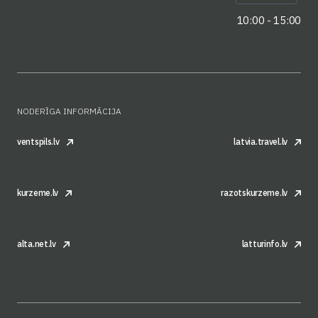
10:00 - 15:00
NODERĪGA INFORMĀCIJA
ventspils.lv
latvia.travel.lv
kurzeme.lv
razotskurzeme.lv
alta.net.lv
latturinfo.lv