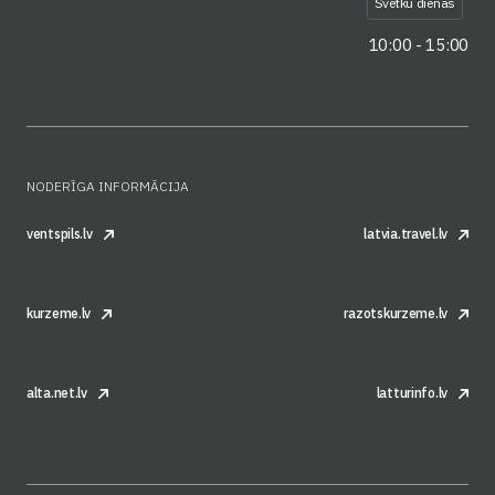
Svētku dienas
10:00 - 15:00
NODERĪGA INFORMĀCIJA
ventspils.lv
latvia.travel.lv
kurzeme.lv
razotskurzeme.lv
alta.net.lv
latturinfo.lv