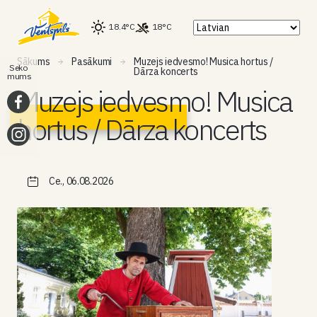
18.4°C
18°C
Sākums
Pasākumi
Muzejs iedvesmo! Musica hortus /
Seko
Dārza koncerts
mums
Muzejs iedvesmo! Musica
hortus / Dārza koncerts
Ce., 06.08.2026