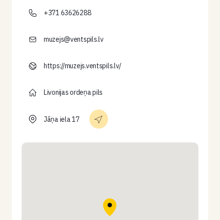
+371 63626288
muzejs@ventspils.lv
https://muzejs.ventspils.lv/
Livonijas ordeņa pils
Jāņa iela 17