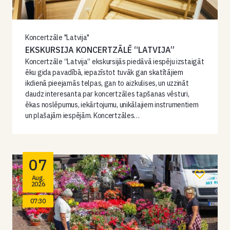
Koncertzāle "Latvija"
EKSKURSIJA KONCERTZĀLĒ “LATVIJA”
Koncertzāle “Latvija” ekskursijās piedāvā iespēju izstaigāt
ēku gida pavadībā, iepazīstot tuvāk gan skatītājiem
ikdienā pieejamās telpas, gan to aizkulises, un uzzināt
daudz interesanta par koncertzāles tapšanas vēsturi,
ēkas noslēpumus, iekārtojumu, unikālajiem instrumentiem
un plašajām iespējām. Koncertzāles…
07
Aug.
2026
07:30