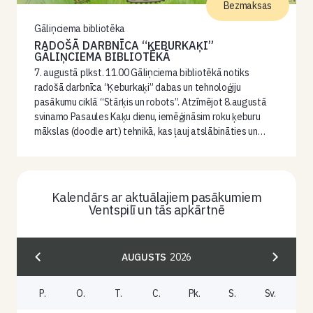
Bezmaksas
Gāliņciema bibliotēka
RADOŠĀ DARBNĪCA “ĶEBURKAĶI”
GĀLIŅCIEMA BIBLIOTĒKĀ
7. augustā plkst. 11.00 Gāliņciema bibliotēkā notiks
radošā darbnīca “Ķeburkaķi” dabas un tehnoloģiju
pasākumu ciklā “Stārķis un robots”. Atzīmējot 8.augustā
svinamo Pasaules Kaķu dienu, iemēģināsim roku ķeburu
mākslas (doodle art) tehnikā, kas ļauj atslābināties un…
Kalendārs ar aktuālajiem pasākumiem
Ventspilī un tās apkārtnē
AUGUSTS
2026
P.
O.
T.
C.
Pk.
S.
Sv.