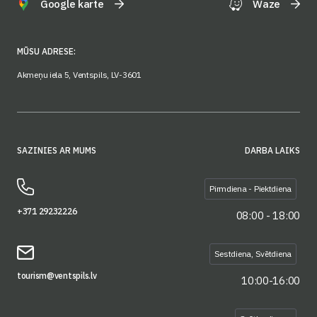
Google karte
Waze
MŪSU ADRESE:
Akmeņu iela 5, Ventspils, LV-3601
SAZINIES AR MUMS
DARBA LAIKS
Pirmdiena - Piektdiena
+371 29232226
08:00 - 18:00
Sestdiena, Svētdiena
tourism@ventspils.lv
10:00-16:00