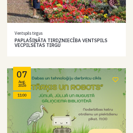
Ventspils tirgus
PAPLAŠINĀTA TIRDZNIECĪBA VENTSPILS
VECPILSĒTAS TIRGŪ
07
Aug.
2026
11:00