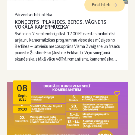
Pirkt biļeti
Pārventas bibliotēka
KONCERTS “PLAKIDIS. BERGS. VĀGNERS.
VOKĀLĀ KAMERMŪZIKA”
Svētdien, 7. septembrī, plkst. 17.00 Pārventas bibliotēkā
ar jaunu kamermūzikas programmu viesosies mūziķes no
Berlīnes – latviešu mecosoprāns Vizma Zvaigzne un franču
pianiste Žustīne Eko (Justine Eckhaut). Viņu sniegumā
skanēs skaistākā vācu vēlīnā romantisma kamermūzika…
08
Sept.
2025
09:00