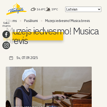
16.6°C
19°C
Sākums
Pasākumi
Muzejs iedvesmo! Musica brevis
Seko
mums
Muzejs iedvesmo! Musica
brevis
Sv., 07.09.2025