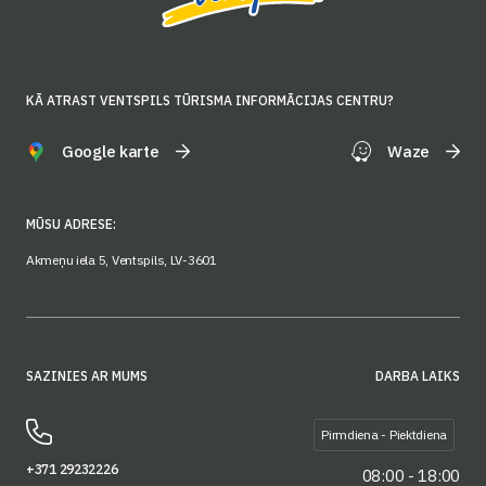
KĀ ATRAST VENTSPILS TŪRISMA INFORMĀCIJAS CENTRU?
Google karte
Waze
MŪSU ADRESE:
Akmeņu iela 5, Ventspils, LV-3601
SAZINIES AR MUMS
DARBA LAIKS
Pirmdiena - Piektdiena
+371 29232226
08:00 - 18:00