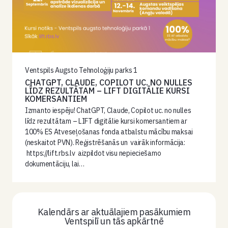
Ventspils Augsto Tehnoloģiju parks 1
CHATGPT, CLAUDE, COPILOT UC. NO NULLES
LĪDZ REZULTĀTAM – LIFT DIGITĀLIE KURSI
KOMERSANTIEM
Izmanto iespēju! ChatGPT, Claude, Copilot uc. no nulles
līdz rezultātam – LIFT digitālie kursi komersantiem ar
100% ES Atveseļošanas fonda atbalstu mācību maksai
(neskaitot PVN). Reģistrēšanās un vairāk informācija:
https://lift.rbs.lv aizpildot visu nepieciešamo
dokumentāciju, lai…
Kalendārs ar aktuālajiem pasākumiem
Ventspilī un tās apkārtnē