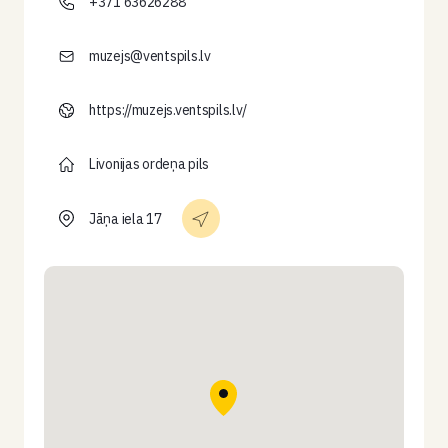
+371 63626288
muzejs@ventspils.lv
https://muzejs.ventspils.lv/
Livonijas ordeņa pils
Jāņa iela 17