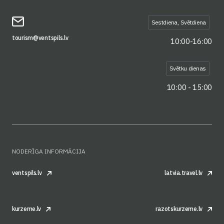
Sestdiena, Svētdiena
tourism@ventspils.lv
10:00-16:00
Svētku dienas
10:00 - 15:00
NODERĪGA INFORMĀCIJA
ventspils.lv
latvia.travel.lv
kurzeme.lv
razotskurzeme.lv