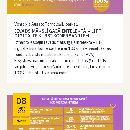
Ventspils Augsto Tehnoloģiju parks 1
IEVADS MĀKSLĪGAJĀ INTELEKTĀ – LIFT
DIGITĀLIE KURSI KOMERSANTIEM
Izmanto iespēju! Ievads mākslīgajā intelektā – LIFT
digitālie kursi komersantiem ar 100% ES Atveseļošanas
fonda atbalstu mācību maksai (neskaitot PVN).
Reģistrēšanās un vairāk informācija: https://lift.rbs.lv
aizpildot visu nepieciešamo dokumentāciju, lai saņemtu
100% atbalstu. Uz apmācībām…
08
Sept.
2025
14:00