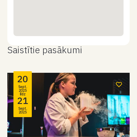
Saistītie pasākumi
20
Sept.
2025
līdz
21
Sept.
2025