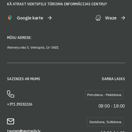
KĀ ATRAST VENTSPILS TŪRISMA INFORMĀCIJAS CENTRU?
Google karte
Waze
MŪSU ADRESE:
Akmeņu iela 5, Ventspils, LV-3601
SAZINIES AR MUMS
DARBA LAIKS
Pirmdiena - Piektdiena
+371 29232226
08:00 - 18:00
Sestdiena, Svētdiena
tourism@ventspils.lv