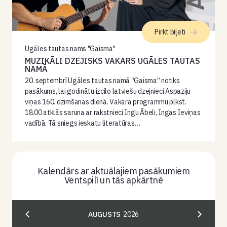
Pirkt biļeti
Ugāles tautas nams "Gaisma"
MUZIKĀLI DZEJISKS VAKARS UGĀLES TAUTAS
NAMĀ
20. septembrī Ugāles tautas namā “Gaisma” notiks
pasākums, lai godinātu izcilo latviešu dzejnieci Aspaziju
viņas 160. dzimšanas dienā. Vakara programmu plkst.
18.00 atklās saruna ar rakstnieci Ingu Ābeli, Ingas Ieviņas
vadībā. Tā sniegs ieskatu literatūras…
Kalendārs ar aktuālajiem pasākumiem
Ventspilī un tās apkārtnē
AUGUSTS
2026