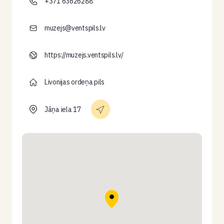
+371 63626288
muzejs@ventspils.lv
https://muzejs.ventspils.lv/
Livonijas ordeņa pils
Jāņa iela 17