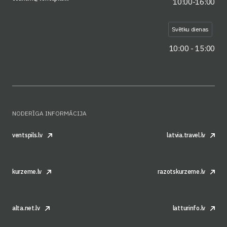
10:00-16:00
Svētku dienas
10:00 - 15:00
NODERĪGA INFORMĀCIJA
ventspils.lv
latvia.travel.lv
kurzeme.lv
razotskurzeme.lv
alta.net.lv
latturinfo.lv