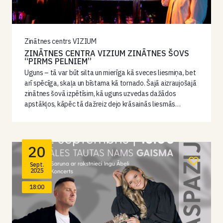
Zinātnes centrs VIZIUM
ZINĀTNES CENTRA VIZIUM ZINĀTNES ŠOVS
“PIRMS PELNIEM”
Uguns – tā var būt silta un mierīga kā sveces liesmiņa, bet
arī spēcīga, skaļa un bīstama kā tornado. Šajā aizraujošajā
zinātnes šovā izpētīsim, kā uguns uzvedas dažādos
apstākļos, kāpēc tā dažreiz dejo krāsainās liesmās…
20
Sept.
2025
18:00