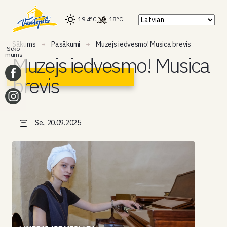
19.4°C
18°C
Sākums
Pasākumi
Muzejs iedvesmo! Musica brevis
Seko
mums
Muzejs iedvesmo! Musica
brevis
Se., 20.09.2025