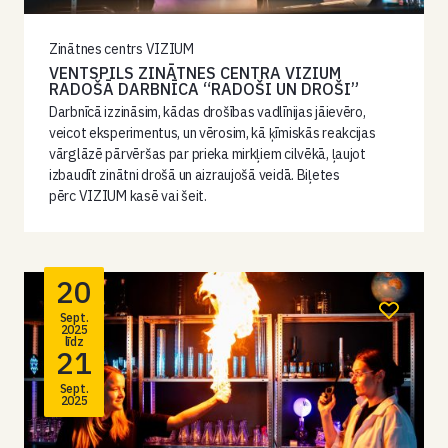
Zinātnes centrs VIZIUM
VENTSPILS ZINĀTNES CENTRA VIZIUM
RADOŠĀ DARBNĪCA “RADOŠI UN DROŠI”
Darbnīcā izzināsim, kādas drošības vadlīnijas jāievēro,
veicot eksperimentus, un vērosim, kā ķīmiskās reakcijas
vārglāzē pārvēršas par prieka mirkļiem cilvēkā, ļaujot
izbaudīt zinātni drošā un aizraujošā veidā. Biļetes
pērc VIZIUM kasē vai šeit.
20
Sept.
2025
līdz
21
Sept.
2025