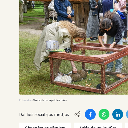
Foto autors
Ventspils muzeja foto arhīvs
Dalīties sociālajos medijos
Ģimenēm ar bērniem
Izklaide un kultūra