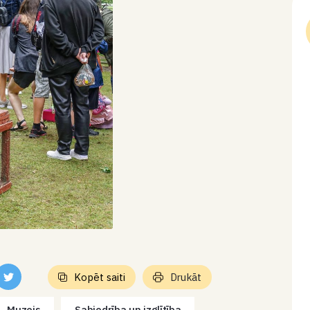
Kopēt saiti
Drukāt
Muzejs
Sabiedrība un izglītība