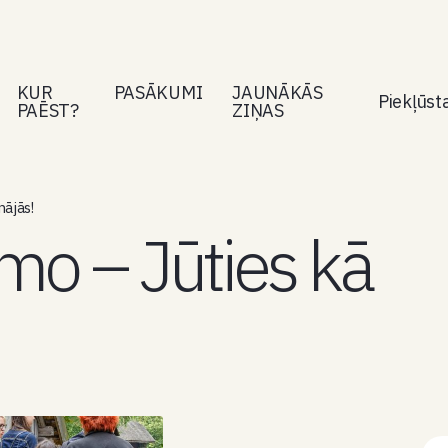
KUR
PASĀKUMI
JAUNĀKĀS
Piekļūs
PAĒST?
ZIŅAS
ājās!
mo – Jūties kā