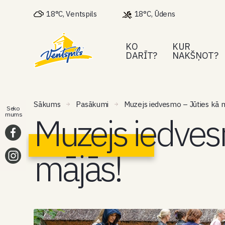
18°C, Ventspils
18°C, Ūdens
KO
KUR
DARĪT?
NAKŠŅOT?
Sākums
Pasākumi
Muzejs iedvesmo – Jūties kā m
Seko
Muzejs iedves
mums
mājās!