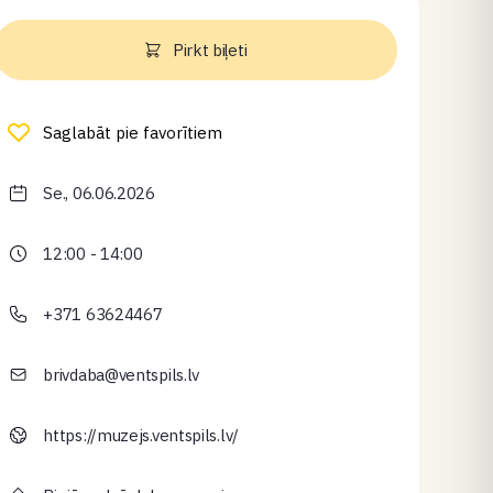
Pirkt biļeti
Saglabāt pie favorītiem
Se., 06.06.2026
12:00 - 14:00
+371 63624467
brivdaba@ventspils.lv
https://muzejs.ventspils.lv/