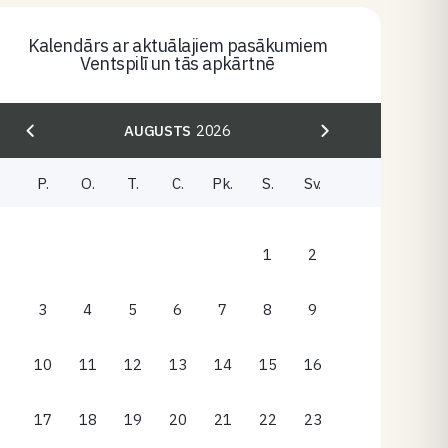
Kalendārs ar aktuālajiem pasākumiem
Ventspilī un tās apkārtnē
AUGUSTS
2026
P.
O.
T.
C.
Pk.
S.
Sv.
1
2
3
4
5
6
7
8
9
10
11
12
13
14
15
16
17
18
19
20
21
22
23