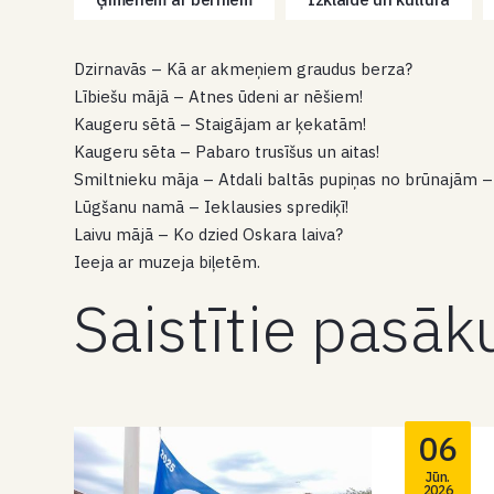
Dzirnavās – Kā ar akmeņiem graudus berza?
Lībiešu mājā – Atnes ūdeni ar nēšiem!
Kaugeru sētā – Staigājam ar ķekatām!
Kaugeru sēta – Pabaro trusīšus un aitas!
Smiltnieku māja – Atdali baltās pupiņas no brūnajām –
Lūgšanu namā – Ieklausies sprediķī!
Laivu mājā – Ko dzied Oskara laiva?
Ieeja ar muzeja biļetēm.
Saistītie pasā
06
Jūn.
2026