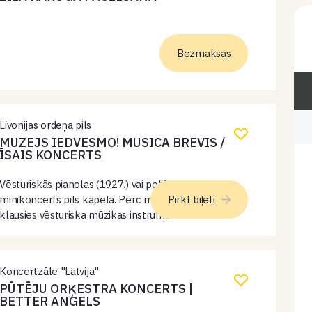
Bezmaksas
Livonijas ordeņa pils
MUZEJS IEDVESMO! MUSICA BREVIS /
ĪSAIS KONCERTS
Vēsturiskās pianolas (1927.) vai polifona (19. gs.)
minikoncerts pils kapelā. Pērc muzeja biļeti un
Pirkt biļeti
klausies vēsturiska mūzikas instrumenta
minikoncertu!
Koncertzāle "Latvija"
PŪTĒJU ORĶESTRA KONCERTS |
BETTER ANGELS