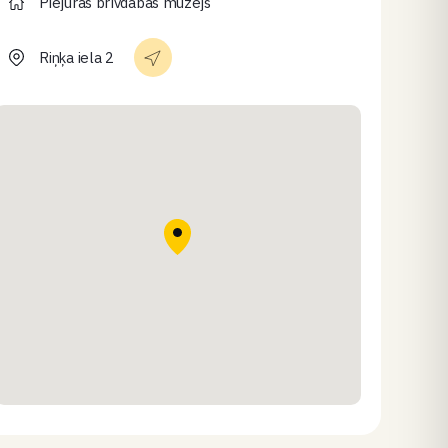
Piejūras brīvdabas muzejs
Riņķa iela 2