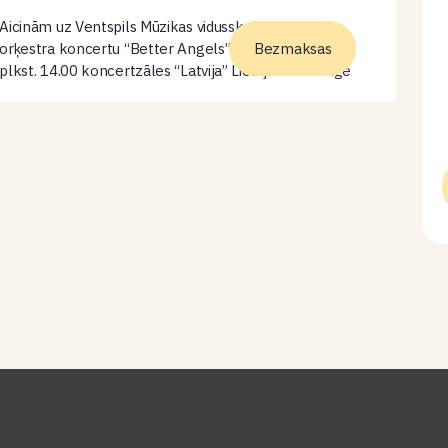
Aicinām uz Ventspils Mūzikas vidusskolas Pūtēju
orķestra koncertu “Better Angels” šī gada 6.jūnijā
Bezmaksas
plkst. 14.00 koncertzāles “Latvija” Lielajā zālē. Diriģē
| 3. un 4. kursa audzēkņi Programmā | Jan Sibelius,
Otto M. Schwarz, Alex Poelman,…