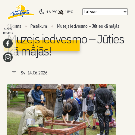
16.9°C
18°C
Sākums
Pasākumi
Muzejs iedvesmo – Jūties kā mājās!
Seko
mums
Muzejs iedvesmo – Jūties
kā mājās!
Sv., 14.06.2026