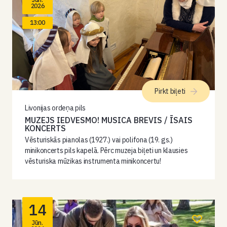
2026
13:00
Pirkt biļeti
Livonijas ordeņa pils
MUZEJS IEDVESMO! MUSICA BREVIS / ĪSAIS
KONCERTS
Vēsturiskās pianolas (1927.) vai polifona (19. gs.)
minikoncerts pils kapelā. Pērc muzeja biļeti un klausies
vēsturiska mūzikas instrumenta minikoncertu!
14
Jūn.