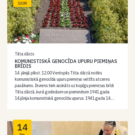
12:00
Tilta dārzs
KOMUNISTISKĀ GENOCĪDA UPURU PIEMIŅAS
BRĪDIS
14. jūnijā plkst. 12.00 Ventspils Tilta dārzā notiks
komunistiskā genocīda upuru piemiņai veltīts atceres
pasākums. Ikviens tiek aicināts uz kopīgu piemiņas brīdi
Tilta dārzā, kurā godināsim un pieminēsim 1941.gada
14.jūnija komunistiskā genocīda upurus. 1941.gada 14.…
14
Jūn.