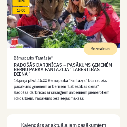
2026
15:00
Bezmaksas
Bērnu parks "Fantāzija"
RADOŠĀS DARBNĪCAS – PASĀKUMS ĢIMENĒM
BĒRNU PARKĀ FANTĀZIJA “LABESTĪBAS
DIENA”
14.jūnijā plkst.15.00 Bērnu parkā “Fantāzija” būs radošs
pasākums ģimenēm ar bērniem “Labestības diena”.
Radošās darbnīcas ar sirsnīgiem un bērniem piemērotiem
rokdarbiem. Pasākums bez ieejas maksas
Kalendārs ar aktuālajiem pasākumiem