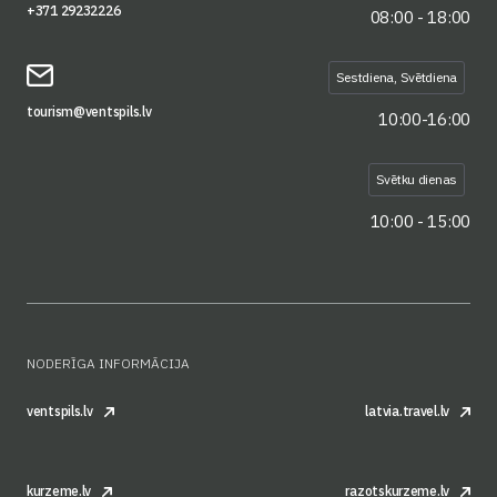
+371 29232226
08:00 - 18:00
Sestdiena, Svētdiena
tourism@ventspils.lv
10:00-16:00
Svētku dienas
10:00 - 15:00
NODERĪGA INFORMĀCIJA
ventspils.lv
latvia.travel.lv
kurzeme.lv
razotskurzeme.lv