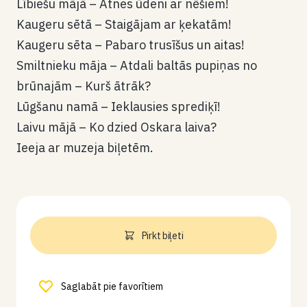
Lībiešu mājā – Atnes ūdeni ar nēšiem!
Kaugeru sētā – Staigājam ar ķekatām!
Kaugeru sēta – Pabaro trusīšus un aitas!
Smiltnieku māja – Atdali baltās pupiņas no
brūnajām – Kurš ātrāk?
Lūgšanu namā – Ieklausies sprediķī!
Laivu mājā – Ko dzied Oskara laiva?
Ieeja ar muzeja biļetēm.
Pirkt biļeti
Saglabāt pie favorītiem