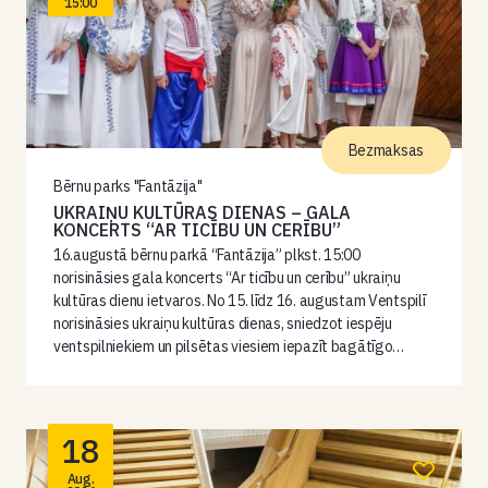
15:00
Bezmaksas
Bērnu parks "Fantāzija"
UKRAIŅU KULTŪRAS DIENAS – GALA
KONCERTS “AR TICĪBU UN CERĪBU”
16.augustā bērnu parkā “Fantāzija” plkst. 15:00
norisināsies gala koncerts “Ar ticību un cerību” ukraiņu
kultūras dienu ietvaros. No 15. līdz 16. augustam Ventspilī
norisināsies ukraiņu kultūras dienas, sniedzot iespēju
ventspilniekiem un pilsētas viesiem iepazīt bagātīgo…
18
Aug.