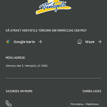
KĀ ATRAST VENTSPILS TŪRISMA INFORMĀCIJAS CENTRU?
Google karte
Waze
MŪSU ADRESE:
Akmeņu iela 5, Ventspils, LV-3601
SAZINIES AR MUMS
DARBA LAIKS
Pirmdiena - Piektdiena