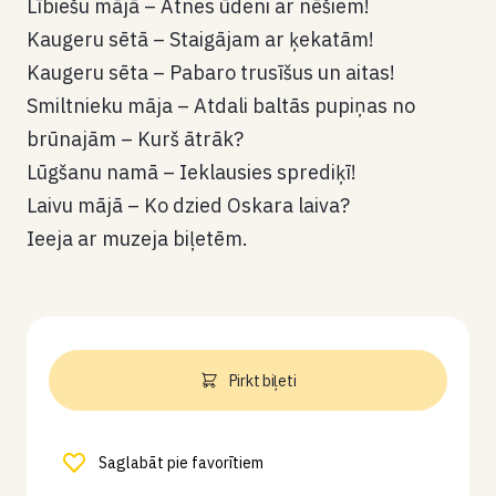
Lībiešu mājā – Atnes ūdeni ar nēšiem!
Kaugeru sētā – Staigājam ar ķekatām!
Kaugeru sēta – Pabaro trusīšus un aitas!
Smiltnieku māja – Atdali baltās pupiņas no
brūnajām – Kurš ātrāk?
Lūgšanu namā – Ieklausies sprediķī!
Laivu mājā – Ko dzied Oskara laiva?
Ieeja ar muzeja biļetēm.
Pirkt biļeti
Saglabāt pie favorītiem