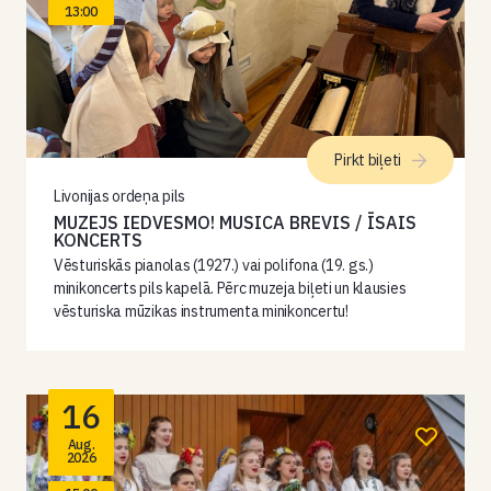
13:00
Pirkt biļeti
Livonijas ordeņa pils
MUZEJS IEDVESMO! MUSICA BREVIS / ĪSAIS
KONCERTS
Vēsturiskās pianolas (1927.) vai polifona (19. gs.)
minikoncerts pils kapelā. Pērc muzeja biļeti un klausies
vēsturiska mūzikas instrumenta minikoncertu!
16
Aug.
2026