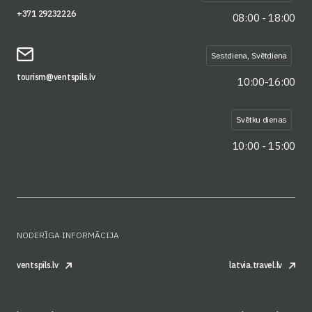
+371 29232226
08:00 - 18:00
Sestdiena, Svētdiena
tourism@ventspils.lv
10:00-16:00
Svētku dienas
10:00 - 15:00
NODERĪGA INFORMĀCIJA
ventspils.lv
latvia.travel.lv