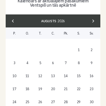
Kalendārs ar aktuālajiem pasākumiem
Ventspilī un tās apkārtnē
AUGUSTS
2026
P.
O.
T.
C.
Pk.
S.
Sv.
1
2
3
4
5
6
7
8
9
10
11
12
13
14
15
16
17
18
19
20
21
22
23
24
25
26
27
28
29
30