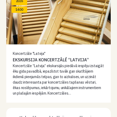
2026
14:00
Koncertzāle "Latvija"
EKSKURSIJA KONCERTZĀLĒ “LATVIJA”
Koncertzāle “Latvija” ekskursijās piedāvā iespēju izstaigāt
ēku gida pavadībā, iepazīstot tuvāk gan skatītājiem
ikdienā pieejamās telpas, gan to aizkulises, un uzzināt
daudz interesanta par koncertzāles tapšanas vēsturi,
ēkas noslēpumus, iekārtojumu, unikālajiem instrumentiem
un plašajām iespējām. Koncertzāles…