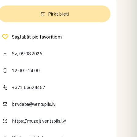
Pirkt biļeti
Saglabāt pie favorītiem
Sv., 09.08.2026
12:00 - 14:00
+371 63624467
brivdaba@ventspils.lv
https://muzejs.ventspils.lv/