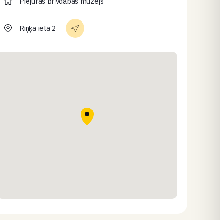
Piejūras brīvdabas muzejs
Riņķa iela 2