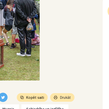
Kopēt saiti
Drukāt
Muzejs
Sabiedrība un izglītība