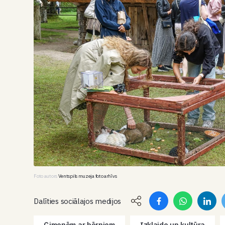
Foto autors
Ventspils muzeja foto arhīvs
Dalīties sociālajos medijos
Ģimenēm ar bērniem
Izklaide un kultūra