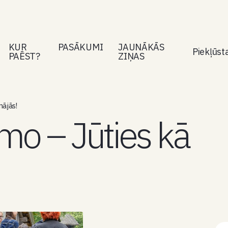
KUR
PASĀKUMI
JAUNĀKĀS
Piekļūs
PAĒST?
ZIŅAS
ājās!
mo – Jūties kā