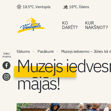
18.5°C, Ventspils
18°C, Ūdens
KO
KUR
DARĪT?
NAKŠŅOT?
Sākums
Pasākumi
Muzejs iedvesmo – Jūties kā m
Seko
Muzejs iedves
mums
mājās!