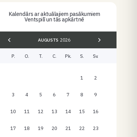
Kalendārs ar aktuālajiem pasākumiem
Ventspilī un tās apkārtnē
AUGUSTS
2026
P.
O.
T.
C.
Pk.
S.
Sv.
1
2
3
4
5
6
7
8
9
10
11
12
13
14
15
16
17
18
19
20
21
22
23