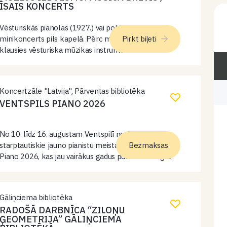
ĪSAIS KONCERTS
Vēsturiskās pianolas (1927.) vai polifona (19. gs.)
minikoncerts pils kapelā. Pērc muzeja biļeti un
Pirkt biļeti
klausies vēsturiska mūzikas instrumenta
minikoncertu!
Koncertzāle "Latvija", Pārventas bibliotēka
VENTSPILS PIANO 2026
No 10. līdz 16. augustam Ventspilī norisināsies
starptautiskie jauno pianistu meistarkursi Ventspils
Bezmaksas
Piano 2026, kas jau vairākus gadus pulcē talantīgus
jaunos pianistus un izcilus pedagogus no dažādām
pasaules valstīm. Meistarkursi aizsākās 2012. gadā
Daugavpilī, bet…
Gāliņciema bibliotēka
RADOŠĀ DARBNĪCA “ZILOŅU
ĢEOMETRIJA” GĀLIŅCIEMA