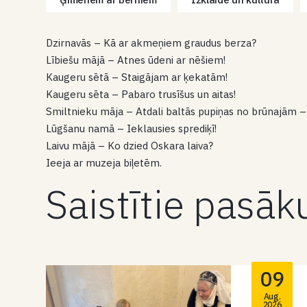
Dzirnavās – Kā ar akmeņiem graudus berza?
Lībiešu mājā – Atnes ūdeni ar nēšiem!
Kaugeru sētā – Staigājam ar ķekatām!
Kaugeru sēta – Pabaro trusīšus un aitas!
Smiltnieku māja – Atdali baltās pupiņas no brūnajām –
Lūgšanu namā – Ieklausies sprediķī!
Laivu mājā – Ko dzied Oskara laiva?
Ieeja ar muzeja biļetēm.
Saistītie pasā
09
Aug.
2026