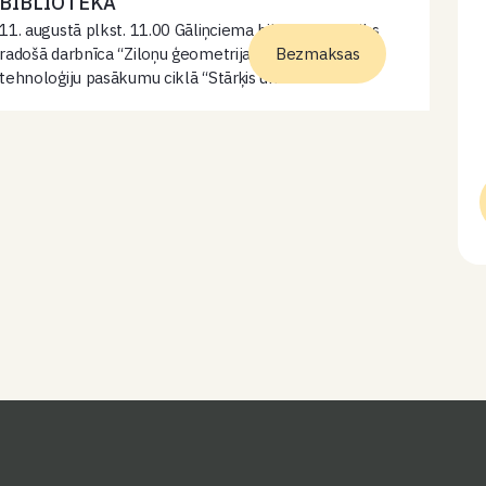
BIBLIOTĒKĀ
11. augustā plkst. 11.00 Gāliņciema bibliotēkā notiks
radošā darbnīca “Ziloņu ģeometrija” dabas un
Bezmaksas
tehnoloģiju pasākumu ciklā “Stārķis un robots”.
12.augusts ir Pasaules Ziloņu diena, tādēļ krāsosim
košas ziloņu mozaīkas, izmantojot savai sirdij tuvākos
toņus.