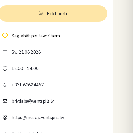
Pirkt biļeti
Saglabāt pie favorītiem
Sv., 21.06.2026
12:00 - 14:00
+371 63624467
brivdaba@ventspils.lv
https://muzejs.ventspils.lv/