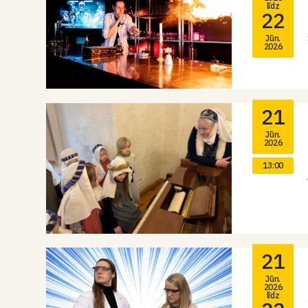
līdz
22
Jūn.
2026
21
Jūn.
2026
13:00
21
Jūn.
2026
līdz