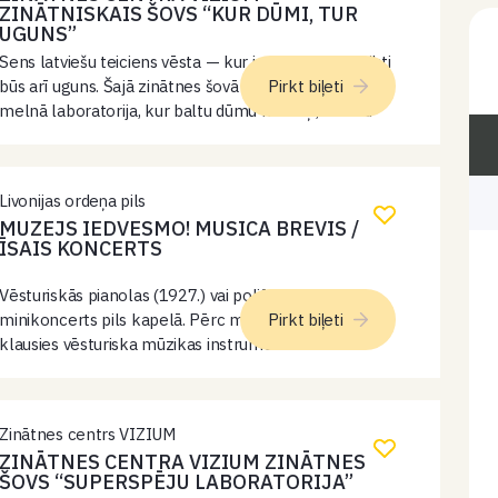
ZINĀTNISKAIS ŠOVS “KUR DŪMI, TUR
UGUNS”
Sens latviešu teiciens vēsta — kur ir dūmi, tur noteikti
būs arī uguns. Šajā zinātnes šovā skatītājus sagaida
Pirkt biļeti
melnā laboratorija, kur baltu dūmu mākoņi, liesmu
spēles, dzirksteles un pārsteidzoši eksperimenti soli
pa solim atver durvis…
Livonijas ordeņa pils
MUZEJS IEDVESMO! MUSICA BREVIS /
ĪSAIS KONCERTS
Vēsturiskās pianolas (1927.) vai polifona (19. gs.)
minikoncerts pils kapelā. Pērc muzeja biļeti un
Pirkt biļeti
klausies vēsturiska mūzikas instrumenta
minikoncertu!
Zinātnes centrs VIZIUM
ZINĀTNES CENTRA VIZIUM ZINĀTNES
ŠOVS “SUPERSPĒJU LABORATORIJA”