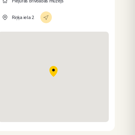
Piejūras brīvdabas muzejs
Riņķa iela 2