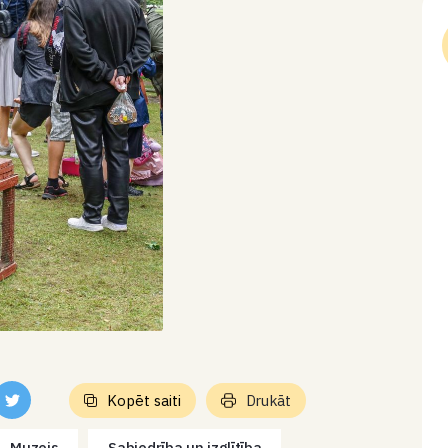
Kopēt saiti
Drukāt
Muzejs
Sabiedrība un izglītība