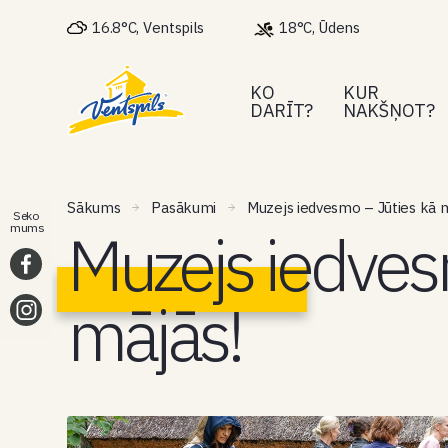
16.8°C, Ventspils
18°C, Ūdens
KO
KUR
DARĪT?
NAKŠŅOT?
Sākums
Pasākumi
Muzejs iedvesmo – Jūties kā m
Seko
Muzejs iedves
mums
mājās!