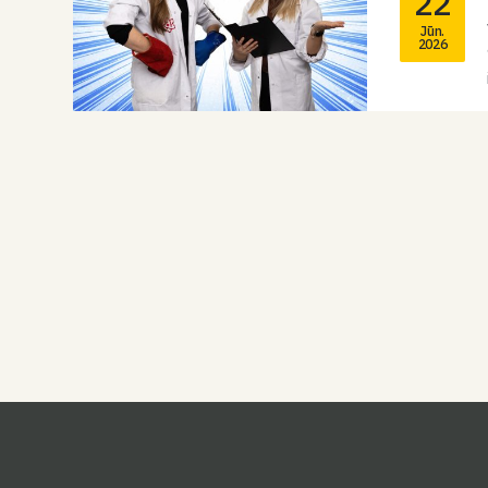
22
Jūn.
2026