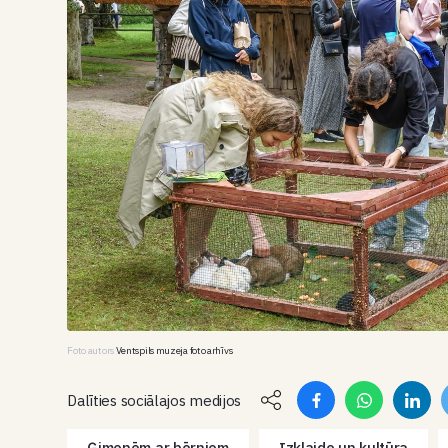
Foto autors
Ventspils muzeja foto arhīvs
Dalīties sociālajos medijos
Ģimenēm ar bērniem
Izklaide un kultūra