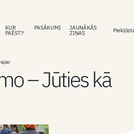
KUR
PASĀKUMI
JAUNĀKĀS
Piekļūs
PAĒST?
ZIŅAS
ājās!
mo – Jūties kā