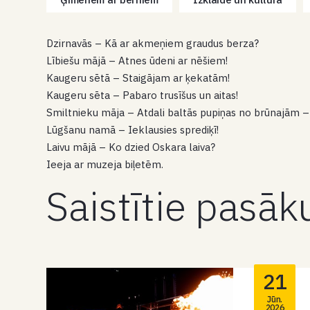
Dzirnavās – Kā ar akmeņiem graudus berza?
Lībiešu mājā – Atnes ūdeni ar nēšiem!
Kaugeru sētā – Staigājam ar ķekatām!
Kaugeru sēta – Pabaro trusīšus un aitas!
Smiltnieku māja – Atdali baltās pupiņas no brūnajām –
Lūgšanu namā – Ieklausies sprediķī!
Laivu mājā – Ko dzied Oskara laiva?
Ieeja ar muzeja biļetēm.
Saistītie pasā
21
Jūn.
2026