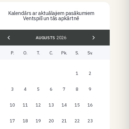
Kalendārs ar aktuālajiem pasākumiem
Ventspilī un tās apkārtnē
AUGUSTS
2026
P.
O.
T.
C.
Pk.
S.
Sv.
1
2
3
4
5
6
7
8
9
10
11
12
13
14
15
16
17
18
19
20
21
22
23