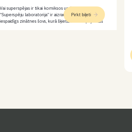
Vai superspējas ir tikai komiksos un filmās?
“Superspēju laboratorija” ir aizraujošs un vizuāli
Pirkt biļeti
iespaidīgs zinātnes šovs, kurā šķietami neiespējamais
kļūst redzams skatītāju acu priekšā. Šova laikā spēks,
ātrums, gaisma, enerģija un kustība pārvēršas
pārsteidzošās parādībās,…