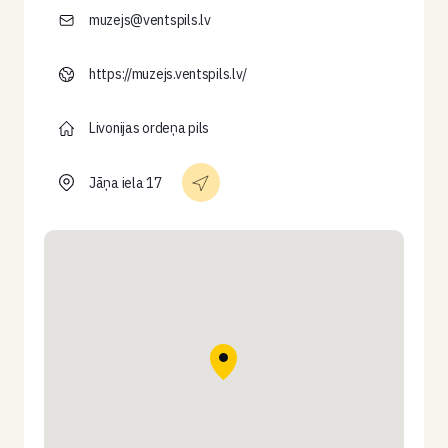
muzejs@ventspils.lv
https://muzejs.ventspils.lv/
Livonijas ordeņa pils
Jāņa iela 17