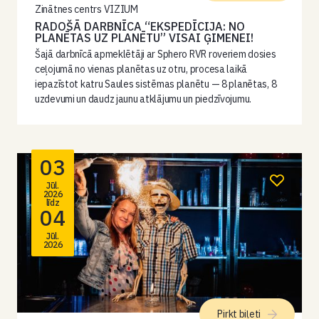
Zinātnes centrs VIZIUM
RADOŠĀ DARBNĪCA “EKSPEDĪCIJA: NO
PLANĒTAS UZ PLANĒTU” VISAI ĢIMENEI!
Šajā darbnīcā apmeklētāji ar Sphero RVR roveriem dosies
ceļojumā no vienas planētas uz otru, procesa laikā
iepazīstot katru Saules sistēmas planētu — 8 planētas, 8
uzdevumi un daudz jaunu atklājumu un piedzīvojumu.
03
Jūl.
2026
līdz
04
Jūl.
2026
Pirkt biļeti