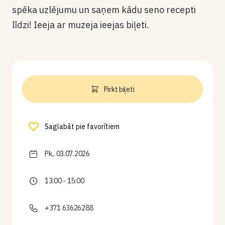
spēka uzlējumu un saņem kādu seno recepti
līdzi! Ieeja ar muzeja ieejas biļeti.
Pirkt biļeti
Saglabāt pie favorītiem
Pk., 03.07.2026
13:00 - 15:00
+371 63626288