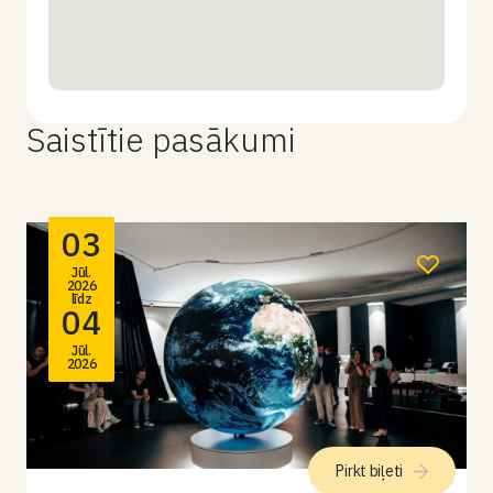
Saistītie pasākumi
03
Jūl.
2026
līdz
04
Jūl.
2026
Pirkt biļeti