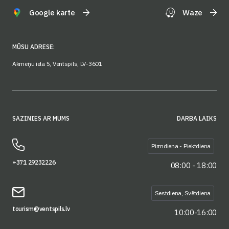
Google karte
Waze
MŪSU ADRESE:
Akmeņu iela 5, Ventspils, LV-3601
SAZINIES AR MUMS
DARBA LAIKS
Pirmdiena - Piektdiena
+371 29232226
08:00 - 18:00
Sestdiena, Svētdiena
tourism@ventspils.lv
10:00-16:00