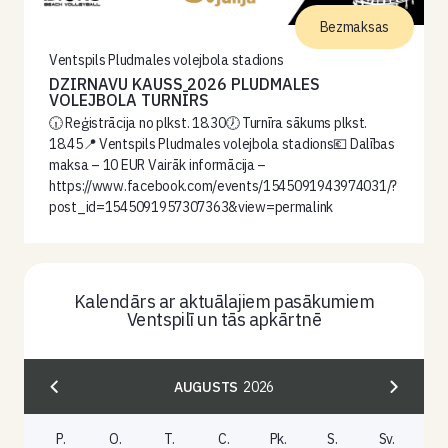
Bezmaksas
Ventspils Pludmales volejbola stadions
DZIRNAVU KAUSS 2026 PLUDMALES
VOLEJBOLA TURNĪRS
🕡 Reģistrācija no plkst. 18.30🕖 Turnīra sākums plkst.
18.45📍 Ventspils Pludmales volejbola stadions💶 Dalības
maksa – 10 EUR Vairāk informācija –
https://www.facebook.com/events/1545091943974031/?
post_id=1545091957307363&view=permalink
Kalendārs ar aktuālajiem pasākumiem
Ventspilī un tās apkārtnē
AUGUSTS
2026
P.
O.
T.
C.
Pk.
S.
Sv.