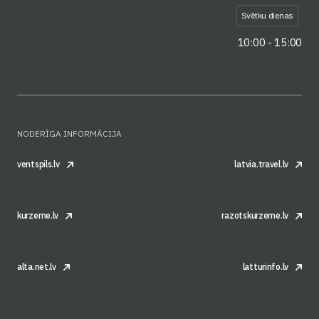
Svētku dienas
10:00 - 15:00
NODERĪGA INFORMĀCIJA
ventspils.lv
latvia.travel.lv
kurzeme.lv
razotskurzeme.lv
alta.net.lv
latturinfo.lv