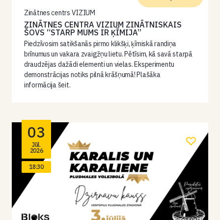
Zinātnes centrs VIZIUM
ZINĀTNES CENTRA VIZIUM ZINĀTNISKAIS
ŠOVS “STARP MUMS IR ĶĪMIJA”
Piedzīvosim satikšanās pirmo klikšķi, ķīmiskā randiņa
brīnumus un vakara zvaigžņu lietu. Pētīsim, kā savā starpā
draudzējas dažādi elementi un vielas. Eksperimentu
demonstrācijas notiks pilnā krāšņumā! Plašāka
informācija šeit.
03
Jūl.
2026
18:30