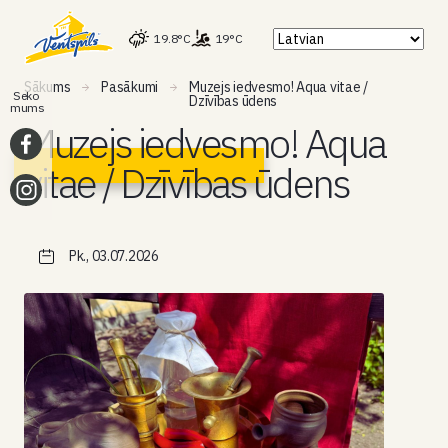
19.8°C
19°C
Sākums
Pasākumi
Muzejs iedvesmo! Aqua vitae /
Seko
Dzīvības ūdens
mums
Muzejs iedvesmo! Aqua
vitae / Dzīvības ūdens
Pk., 03.07.2026