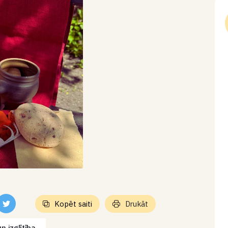
Kopēt saiti
Drukāt
n izglītība