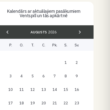
Kalendārs ar aktuālajiem pasākumiem
Ventspilī un tās apkārtnē
AUGUSTS
2026
P.
O.
T.
C.
Pk.
S.
Sv.
1
2
3
4
5
6
7
8
9
10
11
12
13
14
15
16
17
18
19
20
21
22
23