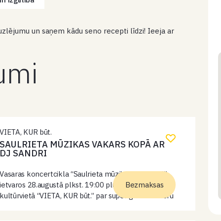
zlējumu un saņem kādu seno recepti līdzi! Ieeja ar
kumi
VIETA, KUR būt.
SAULRIETA MŪZIKAS VAKARS KOPĀ AR
DJ SANDRI
Vasaras koncertcikla “Saulrieta mūzikas vakari ’26”
ietvaros 28.augustā plkst. 19:00 pludmales
Bezmaksas
kultūrvietā “VIETA, KUR būt.” par superīgu atmosfēru
parūpēsies DJ SANDRIS. DJ SANDRIS savos setos
apvieno house un tech house mūzikas enerģiju ar