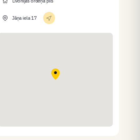
Livonijas ordeņa pils
Jāņa iela 17