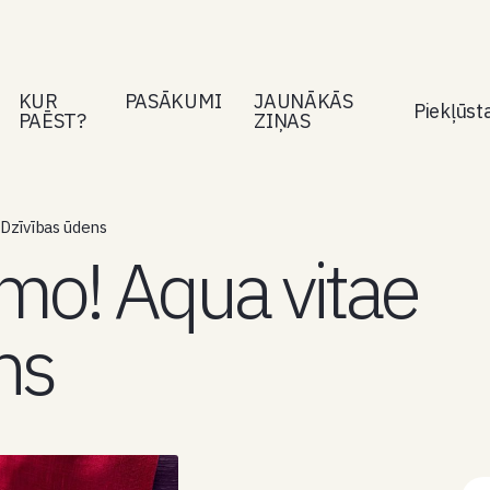
KUR
PASĀKUMI
JAUNĀKĀS
Piekļūs
PAĒST?
ZIŅAS
 Dzīvības ūdens
mo! Aqua vitae
ns