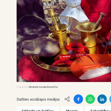
Foto autors
Ventspils muzeja foto arhīvs
Dalīties sociālajos medijos
Izklaide un kultūra
Muzejs
Sabiedrība u