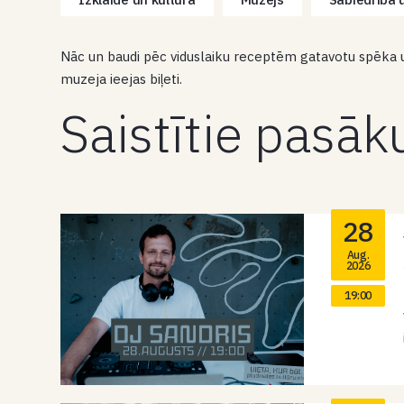
Nāc un baudi pēc viduslaiku receptēm gatavotu spēka u
muzeja ieejas biļeti.
Saistītie pasā
28
Aug.
2026
19:00