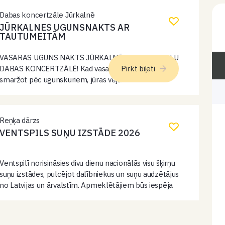
atmosfērisku, vasarīgu…
Dabas koncertzāle Jūrkalnē
JŪRKALNES UGUNSNAKTS AR
TAUTUMEITĀM
VASARAS UGUNS NAKTS JŪRKALNĒ — SIENA RUĻĻU
DABAS KONCERTZĀLĒ! Kad vasara lēnām sāk
Pirkt biļeti
smaržot pēc ugunskuriem, jūras vēja un
neaizmirstamiem vakariem… Jūrkalnē atkal mostas
īpaša vieta — Siena ruļļu Dabas koncertzāle. Vietā, kur
daba, mūzika…
Reņķa dārzs
VENTSPILS SUŅU IZSTĀDE 2026
Ventspilī norisināsies divu dienu nacionālās visu šķirņu
suņu izstādes, pulcējot dalībniekus un suņu audzētājus
no Latvijas un ārvalstīm. Apmeklētājiem būs iespēja
vērot dažādu šķirņu suņus, šķirņu vērtēšanu ringos,
jauno hendleru konkursu un fināla sacensības,
kurās…