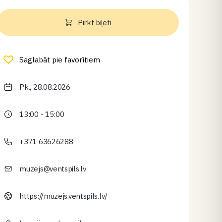
Pirkt biļeti
Saglabāt pie favorītiem
Pk., 28.08.2026
13:00 - 15:00
+371 63626288
muzejs@ventspils.lv
https://muzejs.ventspils.lv/