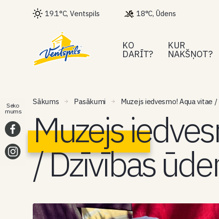
19.1°C, Ventspils
18°C, Ūdens
KO
KUR
DARĪT?
NAKŠŅOT?
Sākums
Pasākumi
Muzejs iedvesmo! Aqua vitae /
Seko
Muzejs iedves
mums
/ Dzīvības ūde