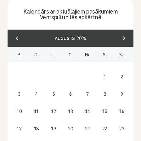
Kalendārs ar aktuālajiem pasākumiem
Ventspilī un tās apkārtnē
AUGUSTS
2026
P.
O.
T.
C.
Pk.
S.
Sv.
1
2
3
4
5
6
7
8
9
10
11
12
13
14
15
16
17
18
19
20
21
22
23