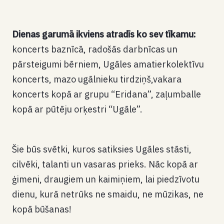
Dienas garumā ikviens atradīs ko sev tīkamu:
koncerts baznīcā, radošās darbnīcas un
pārsteigumi bērniem, Ugāles amatierkolektīvu
koncerts, mazo ugālnieku tirdziņš,vakara
koncerts kopā ar grupu “Eridana”, zaļumballe
kopā ar pūtēju orķestri “Ugāle”.
Šie būs svētki, kuros satiksies Ugāles stāsti,
cilvēki, talanti un vasaras prieks. Nāc kopā ar
ģimeni, draugiem un kaimiņiem, lai piedzīvotu
dienu, kurā netrūks ne smaidu, ne mūzikas, ne
kopā būšanas!