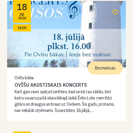
18
Jūl.
2026
16:00
Bezmaksas
Ovīšu bāka
OVĪŠU AKUSTISKAIS KONCERTS
Kurš gan vairs spēj atcerēties, kad un kā tas sākās, bet
katru vasaru pašā skaistākajā laikā Ēriks Loks ņem līdzi
ģitāru un draugus un brauc uz Ovišiem. Šis gads, protams,
nav nekāds izņēmums. Šosestdien, 18.jūlijā,…