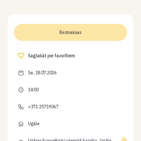
Bezmaksas
Saglabāt pie favorītiem
Se., 18.07.2026
14:00
+371 25719067
Ugāle
Ugāles Evanģēliski Luteriskā baznīca., Ugāle,