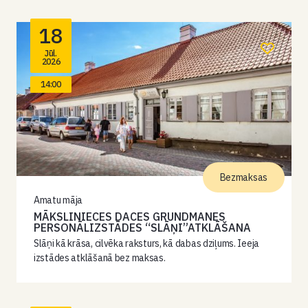
18
Jūl.
2026
14:00
Bezmaksas
Amatu māja
MĀKSLINIECES DACES GRUNDMANES
PERSONĀLIZSTĀDES “SLĀŅI”ATKLĀŠANA
Slāņi kā krāsa, cilvēka raksturs, kā dabas dziļums. Ieeja
izstādes atklāšanā bez maksas.