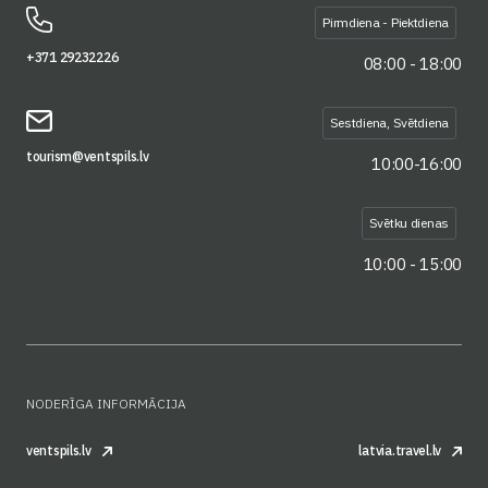
Pirmdiena - Piektdiena
+371 29232226
08:00 - 18:00
Sestdiena, Svētdiena
tourism@ventspils.lv
10:00-16:00
Svētku dienas
10:00 - 15:00
NODERĪGA INFORMĀCIJA
ventspils.lv
latvia.travel.lv