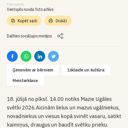
Foto autors
Ventspils novda foto arhīvs
Kopēt saiti
Drukāt
Dalīties sociālajos medijos
Ģimenēm ar bērniem
Izklaide un kultūra
Meistarklase
18. jūlijā no plkst. 14.00 notiks Mazie Ugāles
svētki 2026.Aicinām lielus un mazus ugālniekus,
novadniekus un viesus kopā svinēt vasaru, satikt
kaimiņus, draugus un baudīt svētku prieku.