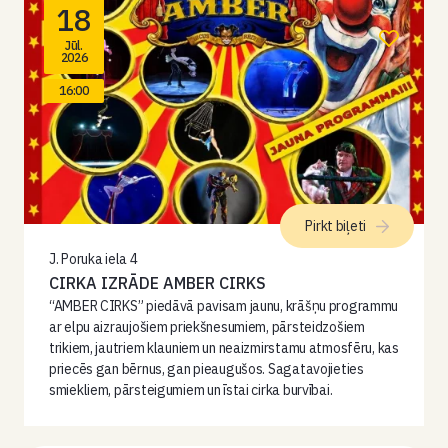
18
Jūl.
2026
16:00
Pirkt biļeti
J. Poruka iela 4
CIRKA IZRĀDE AMBER CIRKS
“AMBER CIRKS” piedāvā pavisam jaunu, krāšņu programmu
ar elpu aizraujošiem priekšnesumiem, pārsteidzošiem
trikiem, jautriem klauniem un neaizmirstamu atmosfēru, kas
priecēs gan bērnus, gan pieaugušos. Sagatavojieties
smiekliem, pārsteigumiem un īstai cirka burvībai.