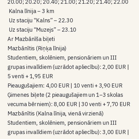
20.00; 20.20; 20.40; 21.00; 21.20; 21.40; 22.00
Kalna līnija – 3 km
Uz staciju “Kalns” – 22.30
Uz staciju “Muzejs” – 23.10
Ar Mazbānīša biļeti
Mazbānītis (Riņķa līnija)
Studentiem, skolēniem, pensionāriem un III
grupas invalīdiem (uzrādot apliecību): 2,00 EUR |
5 venti + 1,95 EUR
Pieaugušajiem: 4,00 EUR | 10 venti + 3,90 EUR
Ģimenes biļete (2 pieaugušajiem un 1–3 skolas
vecuma bērniem): 8,00 EUR | 30 venti + 7,70 EUR
Mazbānītis (Kalna līnija, vienā virzienā)
Studentiem, skolēniem, pensionāriem un III
grupas invalīdiem (uzrādot apliecību): 3,00 EUR |