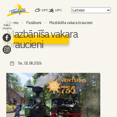
18°C
18°C
Sākums
Pasākumi
Mazbānīša vakara braucieni
Seko
mums
Mazbānīša vakara
braucieni
Se., 01.08.2026