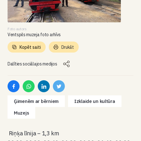
Foto autors
Ventspils muzeja foto arhīvs
Kopēt saiti
Drukāt
Dalīties sociālajos medijos
Ģimenēm ar bērniem
Izklaide un kultūra
Muzejs
Riņķa līnija – 1,3 km