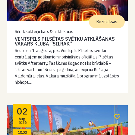
Bezmaksas
Silrak kokteiļu bārs & naktsklubs
VENTSPILS PILSĒTAS SVĒTKU ATKLĀŠANAS
VAKARS KLUBĀ “SILRAK”
Sestdien, 1. augustā, pēc Ventspils Pilsētas svētku
centrālajiem notikumiem norisināsies oficiālais Pilsētas
svētku Afterparty. Pasākums šogad notiks brīvdabā –
“Jūras vārti” un “Silrak” pagalmā, ar ieeju no Krišjāņa
Valdemāra ielas. Vakara muzikālajā programmā uzstāsies
hiphopa…
02
Aug.
2026
10:00