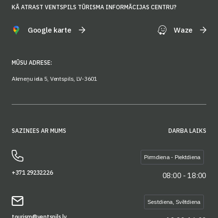
KĀ ATRAST VENTSPILS TŪRISMA INFORMĀCIJAS CENTRU?
Google karte
Waze
MŪSU ADRESE:
Akmeņu iela 5, Ventspils, LV-3601
SAZINIES AR MUMS
DARBA LAIKS
Pirmdiena - Piektdiena
+371 29232226
08:00 - 18:00
Sestdiena, Svētdiena
tourism@ventspils.lv