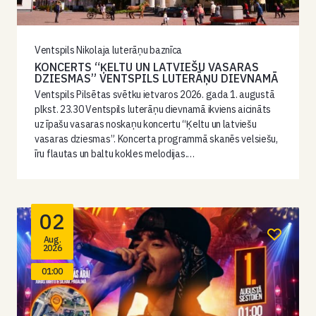
Ventspils Nikolaja luterāņu baznīca
KONCERTS “ĶELTU UN LATVIEŠU VASARAS
DZIESMAS” VENTSPILS LUTERĀŅU DIEVNAMĀ
Ventspils Pilsētas svētku ietvaros 2026. gada 1. augustā
plkst. 23.30 Ventspils luterāņu dievnamā ikviens aicināts
uz īpašu vasaras noskaņu koncertu “Ķeltu un latviešu
vasaras dziesmas”. Koncerta programmā skanēs velsiešu,
īru flautas un baltu kokles melodijas.…
02
Aug.
2026
01:00