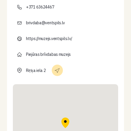
+371 63624467
brivdaba@ventspils.lv
https://muzejs.ventspils.lv/
Piejūras brīvdabas muzejs
Riņķa iela 2