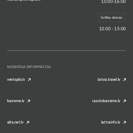
10:00-16:00
Svētku dienas
10:00 - 15:00
NODERĪGA INFORMĀCIJA
ventspils.lv
latvia.travel.lv
kurzeme.lv
razotskurzeme.lv
alta.net.lv
latturinfo.lv