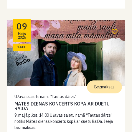
09
Maijs
2026
14:00
Bezmaksas
Užavas saietu nams "Tautas dārzs"
MĀTES DIENAS KONCERTS KOPĀ AR DUETU
RA:DA
9. maijā plkst. 14.00 Užavas saietu namā “Tautas dārzs”
notiks Mātes dienas koncerts kopā ar duetu Ra:Da. Ieeja
bez maksas.