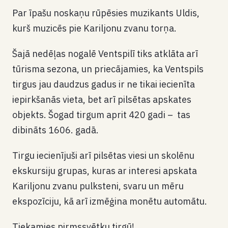
Par īpašu noskaņu rūpēsies muzikants Uldis,
kurš muzicēs pie Kariljonu zvanu torņa.
Šajā nedēļas nogalē Ventspilī tiks atklāta arī
tūrisma sezona, un priecājamies, ka Ventspils
tirgus jau daudzus gadus ir ne tikai iecienīta
iepirkšanās vieta, bet arī pilsētas apskates
objekts. Šogad tirgum aprit 420 gadi – tas
dibināts 1606. gadā.
Tirgu iecienījuši arī pilsētas viesi un skolēnu
ekskursiju grupas, kuras ar interesi apskata
Kariljonu zvanu pulksteni, svaru un mēru
ekspozīciju, kā arī izmēģina monētu automātu.
Tiekamies pirmssvētku tirgū!