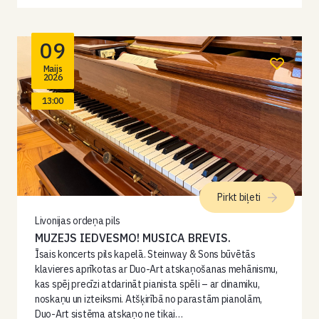
09
Maijs
2026
13:00
Pirkt biļeti
Livonijas ordeņa pils
MUZEJS IEDVESMO! MUSICA BREVIS.
Īsais koncerts pils kapelā. Steinway & Sons būvētās
klavieres aprīkotas ar Duo-Art atskaņošanas mehānismu,
kas spēj precīzi atdarināt pianista spēli – ar dinamiku,
noskaņu un izteiksmi. Atšķirībā no parastām pianolām,
Duo-Art sistēma atskaņo ne tikai…