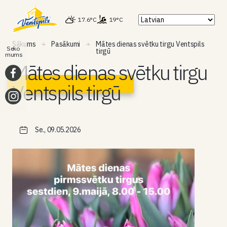
17.6°C
19°C
Sākums
Pasākumi
Mātes dienas svētku tirgu Ventspils
Seko
tirgū
mums
Mātes dienas svētku tirgu
Ventspils tirgū
Se., 09.05.2026