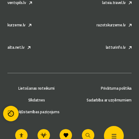
ventspils.lv
latvia.travel.lv
kurzeme.lv
razotskurzeme.lv
alta.net.lv
latturinfo.lv
Lietošanas noteikumi
Privātuma politika
Sīkdatnes
Sadarbība ar uzņēmumiem
Piekļūstamības paziņojums