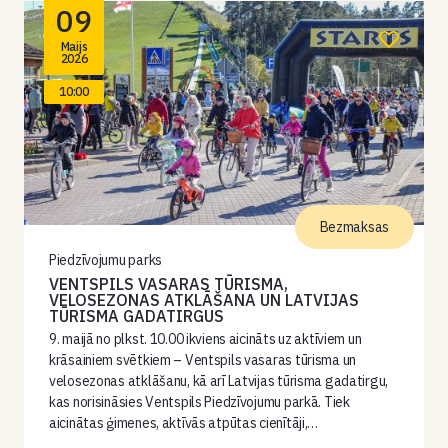
09
Maijs
2026
10:00
Bezmaksas
Piedzīvojumu parks
VENTSPILS VASARAS TŪRISMA,
VELOSEZONAS ATKLĀŠANA UN LATVIJAS
TŪRISMA GADATIRGUS
9. maijā no plkst. 10.00 ikviens aicināts uz aktīviem un
krāsainiem svētkiem – Ventspils vasaras tūrisma un
velosezonas atklāšanu, kā arī Latvijas tūrisma gadatirgu,
kas norisināsies Ventspils Piedzīvojumu parkā. Tiek
aicinātas ģimenes, aktīvās atpūtas cienītāji,…