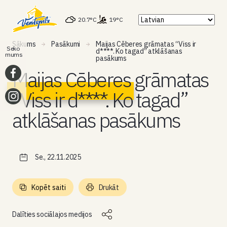
20.7°C
19°C
Sākums
Pasākumi
Maijas Cēberes grāmatas “Viss ir
Seko
d****. Ko tagad” atklāšanas
mums
pasākums
Maijas Cēberes grāmatas
“Viss ir d****. Ko tagad”
atklāšanas pasākums
Se., 22.11.2025
Kopēt saiti
Drukāt
Dalīties sociālajos medijos