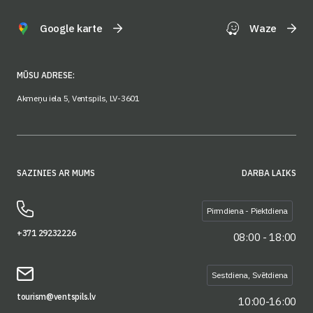
Google karte
Waze
MŪSU ADRESE:
Akmeņu iela 5, Ventspils, LV-3601
SAZINIES AR MUMS
DARBA LAIKS
Pirmdiena - Piektdiena
+371 29232226
08:00 - 18:00
Sestdiena, Svētdiena
tourism@ventspils.lv
10:00-16:00