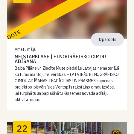
PĀRDOTS
Izpārdots
Amatu māja
MEISTARKLASE | ETNOGRĀFISKO CIMDU
ADĪŠANA
Baiba Pilāne un Ziedīte Muze piedalās Latvijas nemateriālā
kultūras mantojuma vērtības – LATVIEŠU ETNOGRĀFISKO
CIMDU ADĪŠANAS TRADĪCIJAS UN PRASMES kopienas
projektos, pievērsīsies Ventspils rakstaino cimdu izpētei,
lai turpinātu un paplašinātu Kurzemes novada adītāju
aktivitātes un…
22