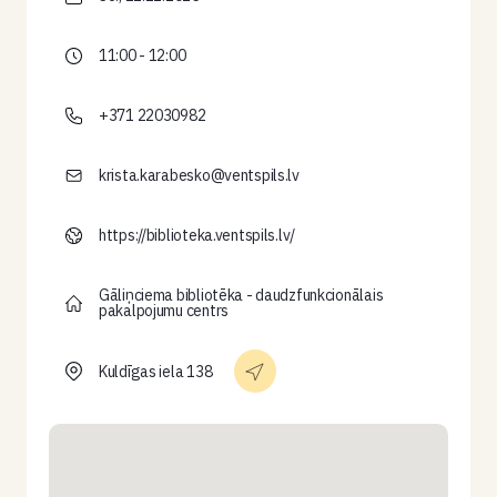
11:00 - 12:00
+371 22030982
krista.karabesko@ventspils.lv
https://biblioteka.ventspils.lv/
Gāliņciema bibliotēka - daudzfunkcionālais
pakalpojumu centrs
Kuldīgas iela 138