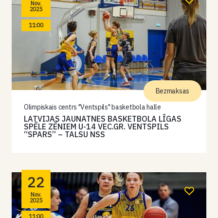
Nov.
2025
11:00
Bezmaksas
Olimpiskais centrs "Ventspils" basketbola halle
LATVIJAS JAUNATNES BASKETBOLA LĪGAS
SPĒLE ZĒNIEM U-14 VEC.GR. VENTSPILS
“SPARS” – TALSU NSS
22
Nov.
2025
11:00