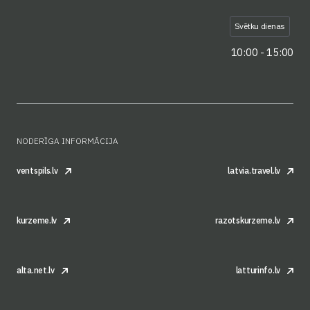
Svētku dienas
10:00 - 15:00
NODERĪGA INFORMĀCIJA
ventspils.lv
latvia.travel.lv
kurzeme.lv
razotskurzeme.lv
alta.net.lv
latturinfo.lv