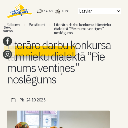
16.6°C
18°C
Sākums
Pasākumi
Literāro darbu konkursa tāmnieku
Seko
dialektā “Pie mums ventiņes”
mums
noslēgums
Literāro darbu konkursa
tāmnieku dialektā “Pie
mums ventiņes”
noslēgums
Pk., 24.10.2025