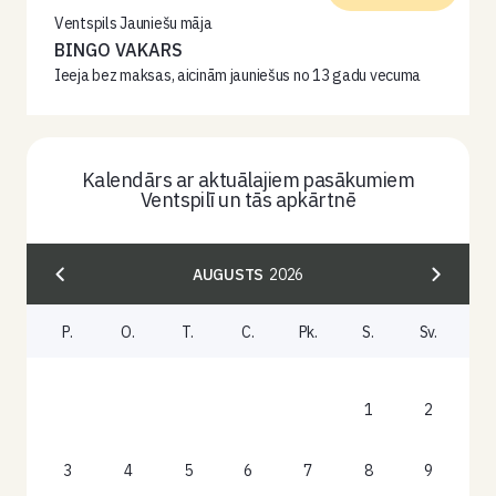
Ventspils Jauniešu māja
BINGO VAKARS
Ieeja bez maksas, aicinām jauniešus no 13 gadu vecuma
Kalendārs ar aktuālajiem pasākumiem
Ventspilī un tās apkārtnē
AUGUSTS
2026
P.
O.
T.
C.
Pk.
S.
Sv.
1
2
3
4
5
6
7
8
9