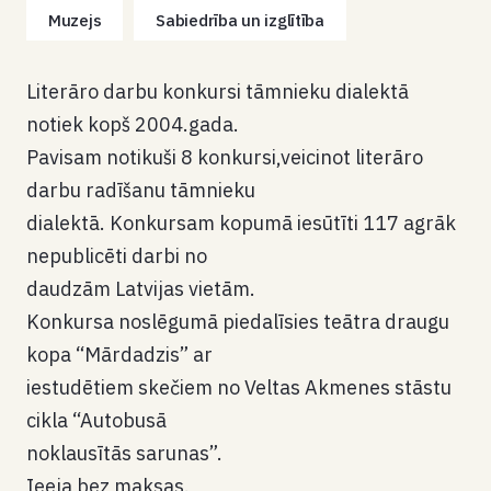
Muzejs
Sabiedrība un izglītība
Literāro darbu konkursi tāmnieku dialektā
notiek kopš 2004.gada.
Pavisam notikuši 8 konkursi,veicinot literāro
darbu radīšanu tāmnieku
dialektā. Konkursam kopumā iesūtīti 117 agrāk
nepublicēti darbi no
daudzām Latvijas vietām.
Konkursa noslēgumā piedalīsies teātra draugu
kopa “Mārdadzis” ar
iestudētiem skečiem no Veltas Akmenes stāstu
cikla “Autobusā
noklausītās sarunas”.
Ieeja bez maksas.