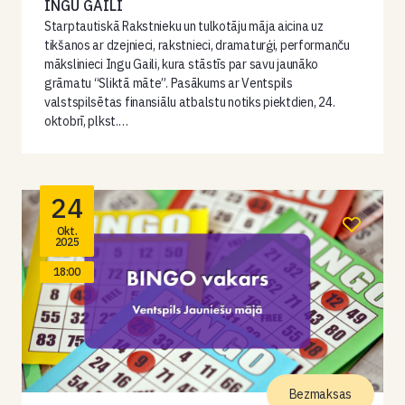
INGU GAILI
Starptautiskā Rakstnieku un tulkotāju māja aicina uz
tikšanos ar dzejnieci, rakstnieci, dramaturģi, performanču
mākslinieci Ingu Gaili, kura stāstīs par savu jaunāko
grāmatu “Sliktā māte”. Pasākums ar Ventspils
valstspilsētas finansiālu atbalstu notiks piektdien, 24.
oktobrī, plkst.…
24
Okt.
2025
18:00
Bezmaksas