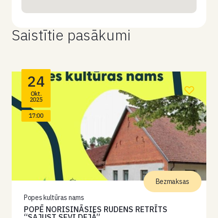
Saistītie pasākumi
24
Okt.
2025
17:00
Bezmaksas
Popes kultūras nams
POPĒ NORISINĀSIES RUDENS RETRĪTS
“SAJUST SEVI DEJĀ”