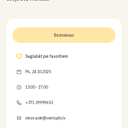
Bezmaksas
Saglabāt pie favorītiem
Pk., 24.10.2025
15:00 - 17:00
+371 29999653
inese.aide@ventspils.lv