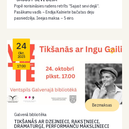
Popē norisināsies rudens retrīts “Sajust sevi dejā”.
Pasākumu vadīs – Endija Kalniete bačatas deju
pasniedzēja. Ieejas maksa – 5 eiro.
24
Okt.
2025
17:00
Bezmaksas
Galvenā bibliotēka
TIKŠANĀS AR DZEJNIECI, RAKSTNIECI,
DRAMATURĢI, PERFORMANČU MĀKSLINIECI