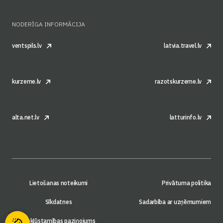
NODERĪGA INFORMĀCIJA
ventspils.lv
latvia.travel.lv
kurzeme.lv
razotskurzeme.lv
alta.net.lv
latturinfo.lv
Lietošanas noteikumi
Privātuma politika
Sīkdatnes
Sadarbība ar uzņēmumiem
Piekļūstamības paziņojums