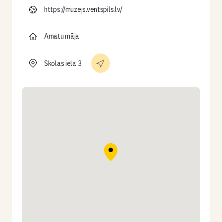
https://muzejs.ventspils.lv/
Amatu māja
Skolas iela 3