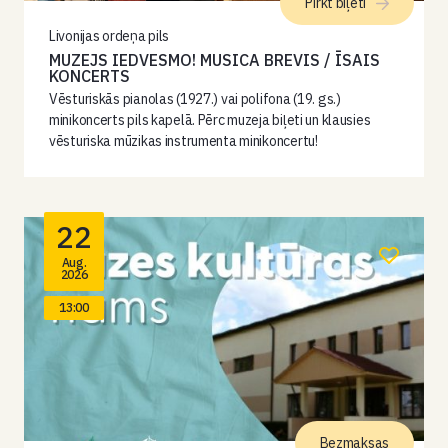
Pirkt biļeti
Livonijas ordeņa pils
MUZEJS IEDVESMO! MUSICA BREVIS / ĪSAIS
KONCERTS
Vēsturiskās pianolas (1927.) vai polifona (19. gs.)
minikoncerts pils kapelā. Pērc muzeja biļeti un klausies
vēsturiska mūzikas instrumenta minikoncertu!
22
Aug.
2026
13:00
Bezmaksas