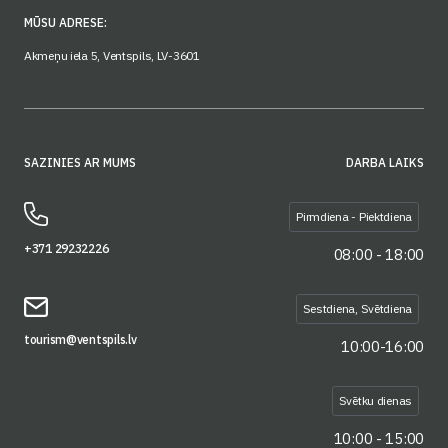
MŪSU ADRESE:
Akmeņu iela 5, Ventspils, LV-3601
SAZINIES AR MUMS
DARBA LAIKS
Pirmdiena - Piektdiena
+371 29232226
08:00 - 18:00
Sestdiena, Svētdiena
tourism@ventspils.lv
10:00-16:00
Svētku dienas
10:00 - 15:00