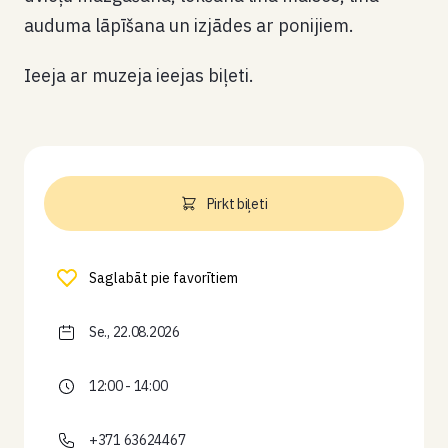
auduma lāpīšana un izjādes ar ponijiem.
Ieeja ar muzeja ieejas biļeti.
Pirkt biļeti
Saglabāt pie favorītiem
Se., 22.08.2026
12:00 - 14:00
+371 63624467