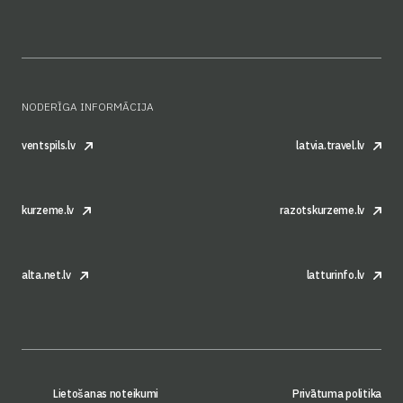
NODERĪGA INFORMĀCIJA
ventspils.lv
latvia.travel.lv
kurzeme.lv
razotskurzeme.lv
alta.net.lv
latturinfo.lv
Lietošanas noteikumi
Privātuma politika