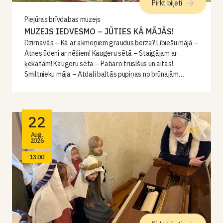
Pirkt biļeti
Piejūras brīvdabas muzejs
MUZEJS IEDVESMO – JŪTIES KĀ MĀJĀS!
Dzirnavās – Kā ar akmeņiem graudus berza? Lībiešu mājā –
Atnes ūdeni ar nēšiem! Kaugeru sētā – Staigājam ar
ķekatām! Kaugeru sēta – Pabaro trusīšus un aitas!
Smiltnieku māja – Atdali baltās pupiņas no brūnajām…
22
Aug.
2026
13:00