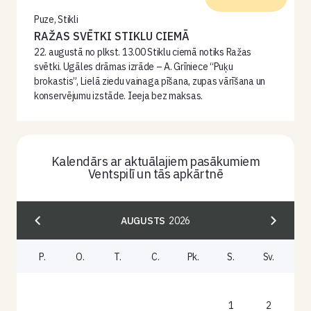
Puze, Stikli
RAŽAS SVĒTKI STIKLU CIEMĀ
22. augustā no plkst. 13.00 Stiklu ciemā notiks Ražas
svētki. Ugāles drāmas izrāde – A. Grīniece “Puķu
brokastis”, Lielā ziedu vainaga pīšana, zupas vārīšana un
konservējumu izstāde. Ieeja bez maksas.
Kalendārs ar aktuālajiem pasākumiem
Ventspilī un tās apkārtnē
AUGUSTS
2026
P.
O.
T.
C.
Pk.
S.
Sv.
1
2