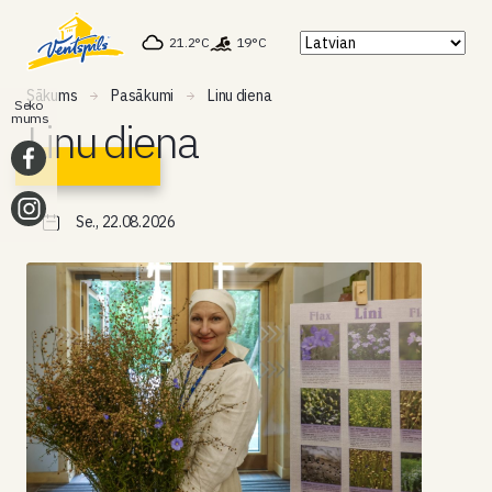
21.2°C
19°C
Sākums
Pasākumi
Linu diena
Seko
mums
Linu diena
Se., 22.08.2026