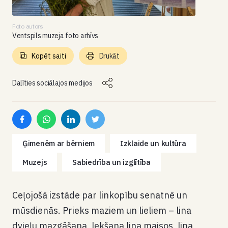
Foto autors
Ventspils muzeja foto arhīvs
Kopēt saiti
Drukāt
Dalīties sociālajos medijos
Ģimenēm ar bērniem
Izklaide un kultūra
Muzejs
Sabiedrība un izglītība
Ceļojošā izstāde par linkopību senatnē un
mūsdienās. Prieks maziem un lieliem – lina
dvieļu mazgāšana, lekšana lina maisos, lina