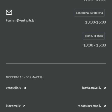
Sestdiena, Svētdiena
tourism@ventspils.lv
10:00-16:00
Svētku dienas
10:00 - 15:00
NODERĪGA INFORMĀCIJA
ventspils.lv
latvia.travel.lv
kurzeme.lv
razotskurzeme.lv