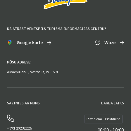
KĀ ATRAST VENTSPILS TŪRISMA INFORMĀCIJAS CENTRU?
Google karte
Waze
MŪSU ADRESE:
Akmeņu iela 5, Ventspils, LV-3601
SAZINIES AR MUMS
DARBA LAIKS
Pirmdiena - Piektdiena
+371 29232226
08:00 - 18:00