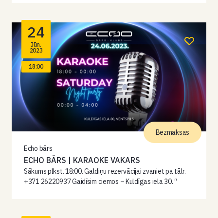
24
Jūn.
2023
18:00
Bezmaksas
Echo bārs
ECHO BĀRS | KARAOKE VAKARS
Sākums plkst. 18:00. Galdiņu rezervācijai zvaniet pa tālr.
+371 26220937 Gaidīsim ciemos – Kuldīgas iela 30. “