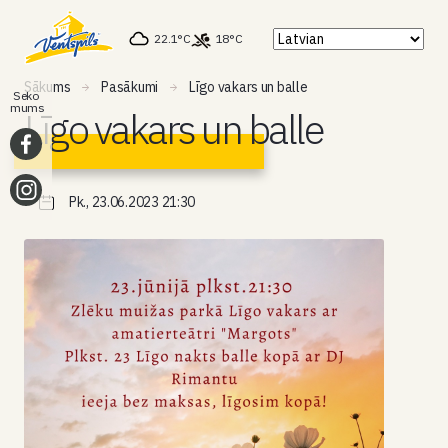
22.1°C
18°C
Sākums
Pasākumi
Līgo vakars un balle
Seko
mums
Līgo vakars un balle
Pk., 23.06.2023 21:30