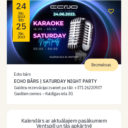
24
Jūn.
2023
līdz
25
Jūn.
2023
Bezmaksas
Echo bārs
ECHO BĀRS | SATURDAY NIGHT PARTY
Galdiņu rezervācijai zvaniet pa tālr. +371 26220937
Gaidīsim ciemos – Kuldīgas iela 30.
Kalendārs ar aktuālajiem pasākumiem
Ventspilī un tās apkārtnē