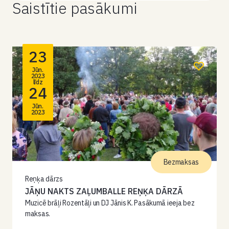
Saistītie pasākumi
23
Jūn.
2023
līdz
24
Jūn.
2023
Bezmaksas
Reņķa dārzs
JĀŅU NAKTS ZAĻUMBALLE REŅĶA DĀRZĀ
Muzicē brāļi Rozentāļi un DJ Jānis K. Pasākumā ieeja bez
maksas.