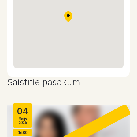
Saistītie pasākumi
04
Maijs
2026
16:00