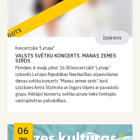
PĀRDOTS
Izpārdots
Koncertzāle "Latvija"
VALSTS SVĒTKU KONCERTS. MANAS ZEMES
SIRDS
Pirmdien, 4. maijā, plkst. 16.00 koncertzālē “Latvija”
izskanēs Latvijas Republikas Neatkarības atjaunošanas
dienas svētku koncerts ”Manas zemes sirds”, kurā
uzstāsies Antra Stafecka un Ingars Viļums ar pavadošo
grupu. Atklājot koncertu, svētku uzrunu teiks Ventspils
valstspilsētas pašvaldības…
06
Maijs