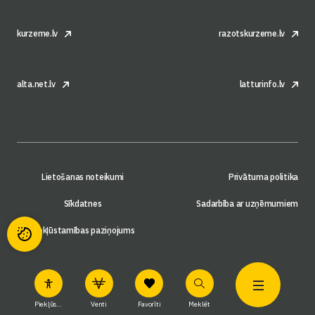
kurzeme.lv
razotskurzeme.lv
alta.net.lv
latturinfo.lv
Lietošanas noteikumi
Privātuma politika
Sīkdatnes
Sadarbība ar uzņēmumiem
Piekļūstamības paziņojums
Piekļūstamība
Venti
Favorīti
Meklēt