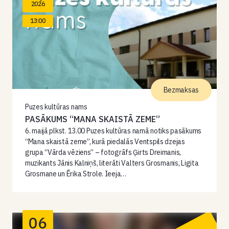
2026
13:00
Bezmaksas
Puzes kultūras nams
PASĀKUMS “MANA SKAISTĀ ZEME”
6. maijā plkst. 13.00 Puzes kultūras namā notiks pasākums
“Mana skaistā zeme”, kurā piedalās Ventspils dzejas
grupa “Vārda vēziens” – fotogrāfs Ģirts Dreimanis,
muzikants Jānis Kalniņš, literāti Valters Grosmanis, Ligita
Grosmane un Ērika Strole. Ieeja…
06