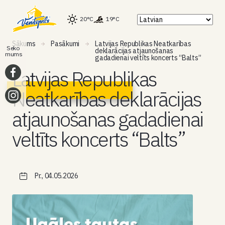
20°C
19°C
Sākums
Pasākumi
Latvijas Republikas Neatkarības
Seko
deklarācijas atjaunošanas
mums
gadadienai veltīts koncerts “Balts”
Latvijas Republikas
Neatkarības deklarācijas
atjaunošanas gadadienai
veltīts koncerts “Balts”
Pr., 04.05.2026