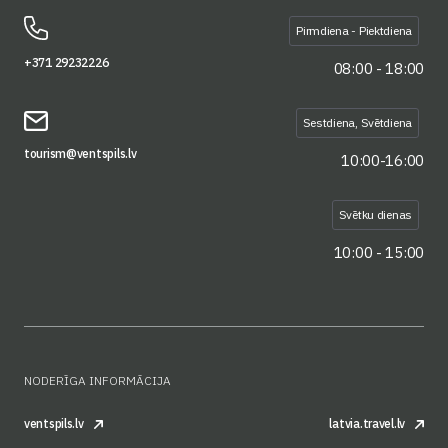
Pirmdiena - Piektdiena
+371 29232226
08:00 - 18:00
Sestdiena, Svētdiena
tourism@ventspils.lv
10:00-16:00
Svētku dienas
10:00 - 15:00
NODERĪGA INFORMĀCIJA
ventspils.lv
latvia.travel.lv