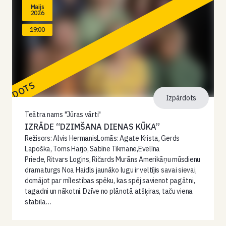
Maijs
2026
19:00
PĀRDOTS
Izpārdots
Teātra nams "Jūras vārti"
IZRĀDE “DZIMŠANA DIENAS KŪKA”
Režisors: Alvis HermanisLomās: Agate Krista, Gerds
Lapoška, Toms Harjo, Sabīne Tīkmane,Evelīna
Priede, Ritvars Logins, Ričards Murāns Amerikāņu mūsdienu
dramaturgs Noa Haidls jaunāko lugu ir veltījis savai sievai,
domājot par mīlestības spēku, kas spēj savienot pagātni,
tagadni un nākotni. Dzīve no plānotā atšķiras, taču viena
stabila…