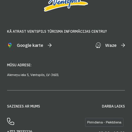
KĀ ATRAST VENTSPILS TŪRISMA INFORMĀCIJAS CENTRU?
Google karte
Waze
MŪSU ADRESE:
Akmeņu iela 5, Ventspils, LV-3601
SAZINIES AR MUMS
DARBA LAIKS
Pirmdiena - Piektdiena
+371 29232226