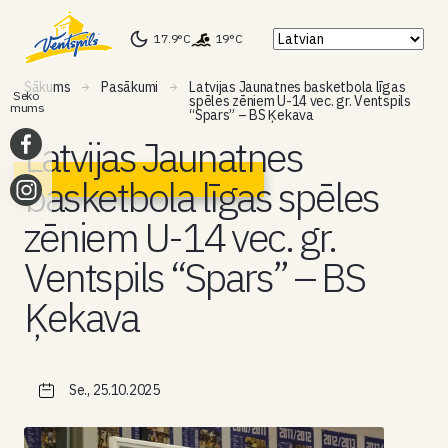
17.9°C
19°C
Sākums
Pasākumi
Latvijas Jaunatnes basketbola līgas
Seko
spēles zēniem U-14 vec. gr. Ventspils
mums
“Spars” – BS Ķekava
Latvijas Jaunatnes
basketbola līgas spēles
zēniem U-14 vec. gr.
Ventspils “Spars” – BS
Ķekava
Se., 25.10.2025