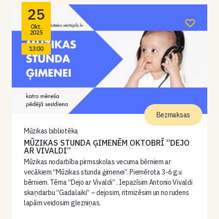
25
Okt.
2025
13:00
Bezmaksas
Mūzikas bibliotēka
MŪZIKAS STUNDA ĢIMENĒM OKTOBRĪ “DEJO
AR VIVALDI”
Mūzikas nodarbība pirmsskolas vecuma bērniem ar
vecākiem “Mūzikas stunda ģimenei”. Piemērota 3-6 g.v.
bērniem. Tēma “Dejo ar Vivaldi” . Iepazīsim Antonio Vivaldi
skaņdarbu “Gadalaiki” – dejosim, ritmizēsim un no rudens
lapām veidosim glezniņas.