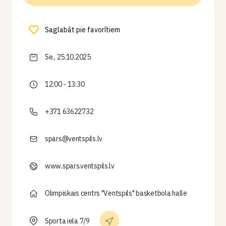
Saglabāt pie favorītiem
Se., 25.10.2025
12:00 - 13:30
+371 63622732
spars@ventspils.lv
www.spars.ventspils.lv
Olimpiskais centrs "Ventspils" basketbola halle
Sporta iela 7/9