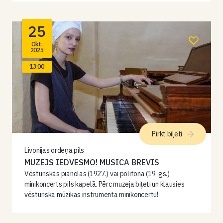
25
Okt.
2025
13:00
Pirkt biļeti
Livonijas ordeņa pils
MUZEJS IEDVESMO! MUSICA BREVIS
Vēsturiskās pianolas (1927.) vai polifona (19. gs.)
minikoncerts pils kapelā. Pērc muzeja biļeti un klausies
vēsturiska mūzikas instrumenta minikoncertu!