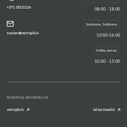
+371 29232226
08:00 - 18:00
Sestdiena, Svētdiena
tourism@ventspils.lv
10:00-16:00
Svētku dienas
10:00 - 15:00
NODERĪGA INFORMĀCIJA
ventspils.lv
latvia.travel.lv