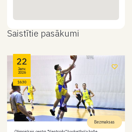
Saistītie pasākumi
22
Janv.
2026
16:30
Bezmaksas
Olimpiskais centrs "Ventspils" basketbola halle