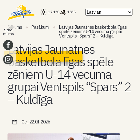
17.1°C
18°C
Sākums
Pasākumi
Latvijas Jaunatnes basketbola līgas
Seko
spēle zēniem U-14 vecuma grupai
mums
Ventspils “Spars” 2 – Kuldīga
Latvijas Jaunatnes
basketbola līgas spēle
zēniem U-14 vecuma
grupai Ventspils “Spars” 2
– Kuldīga
Ce., 22.01.2026