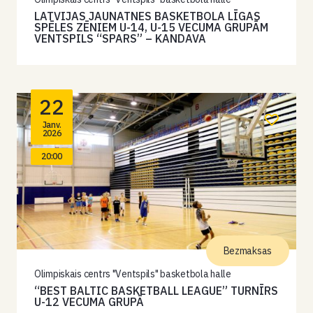
LATVIJAS JAUNATNES BASKETBOLA LĪGAS
SPĒLES ZĒNIEM U-14, U-15 VECUMA GRUPĀM
VENTSPILS “SPARS” – KANDAVA
22
Janv.
2026
20:00
Bezmaksas
Olimpiskais centrs "Ventspils" basketbola halle
“BEST BALTIC BASKETBALL LEAGUE” TURNĪRS
U-12 VECUMA GRUPĀ