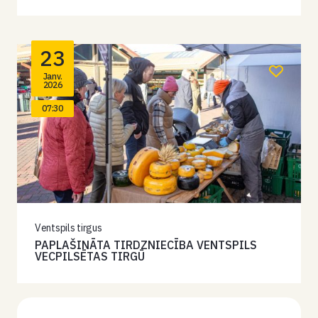
23
Janv.
2026
07:30
Ventspils tirgus
PAPLAŠINĀTA TIRDZNIECĪBA VENTSPILS
VECPILSĒTAS TIRGŪ