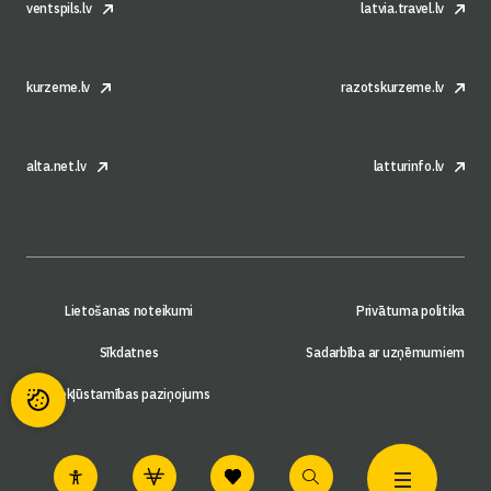
ventspils.lv
latvia.travel.lv
kurzeme.lv
razotskurzeme.lv
alta.net.lv
latturinfo.lv
Lietošanas noteikumi
Privātuma politika
Sīkdatnes
Sadarbība ar uzņēmumiem
Piekļūstamības paziņojums