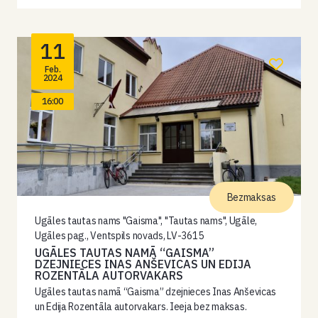
11
Feb.
2024
16:00
Bezmaksas
Ugāles tautas nams "Gaisma", "Tautas nams", Ugāle,
Ugāles pag., Ventspils novads, LV-3615
UGĀLES TAUTAS NAMĀ “GAISMA”
DZEJNIECES INAS ANŠEVICAS UN EDIJA
ROZENTĀLA AUTORVAKARS
Ugāles tautas namā “Gaisma” dzejnieces Inas Anševicas
un Edija Rozentāla autorvakars. Ieeja bez maksas.