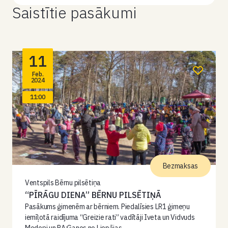
Saistītie pasākumi
11
Feb.
2024
11:00
Bezmaksas
Ventspils Bērnu pilsētiņa
“PĪRĀGU DIENA” BĒRNU PILSĒTIŅĀ
Pasākums ģimenēm ar bērniem. Piedalīsies LR1 ģimeņu
iemīļotā raidījuma “Greizie rati” vadītāji Iveta un Vidvuds