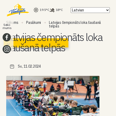
19.5°C
18°C
Sākums
Pasākumi
Latvijas čempionāts loka šaušanā
Seko
telpās
mums
Latvijas čempionāts loka
šaušanā telpās
Sv., 11.02.2024