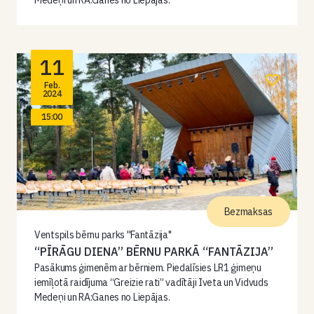
Medeņi un RA:Ganes no Liepājas.
11
Feb.
2024
15:00
Bezmaksas
Ventspils bērnu parks ''Fantāzija''
“PĪRĀGU DIENA” BĒRNU PARKĀ “FANTĀZIJA”
Pasākums ģimenēm ar bērniem. Piedalīsies LR1 ģimeņu
iemīļotā raidījuma “Greizie rati” vadītāji Iveta un Vidvuds
Medeņi un RA:Ganes no Liepājas.