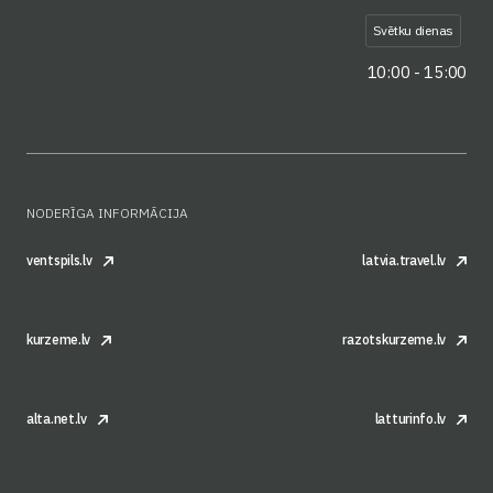
Svētku dienas
10:00 - 15:00
NODERĪGA INFORMĀCIJA
ventspils.lv
latvia.travel.lv
kurzeme.lv
razotskurzeme.lv
alta.net.lv
latturinfo.lv