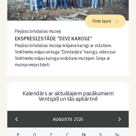
Pirkt biļeti
Piejūras brīvdabas muzejs
EKSPRESIZSTĀDE “DIVI KAROGI”
Piejūras brīvdabas muzeja krājuma karogi ar stāstiem.
Smiltnieku mājas un kuģa “Dzintarjūra” karogs, video par
Smiltnieku mājas karoga nodošanu muzejam. Ieeja ar
muzeja ieejas biļeti.
Kalendārs ar aktuālajiem pasākumiem
Ventspilī un tās apkārtnē
AUGUSTS
2026
P.
O.
T.
C.
Pk.
S.
Sv.