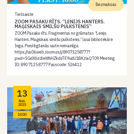
Bezmaksas
Tiešsaiste
ZOOM PASAKU RĪTS. “LENIJS HANTERS.
MAĢISKAIS SMILŠU PULKSTENIS”
ZOOM Pasaku rīts. Fragmentus no grāmatas “Lenijs
Hanters. Maģiskais smilšu pulkstenis.” lasa bibliotekāre
Inga. Pieslēgšanās saite nemainīga:
https://us06web.zoom.us/j/89071258777?
pwd=SGdXbzdleWhHZkdsTE9udU1BKzlaQT09 Meeting
ID: 890 7125 8777 Passcode: 526412
13
Nov.
2025
10:00