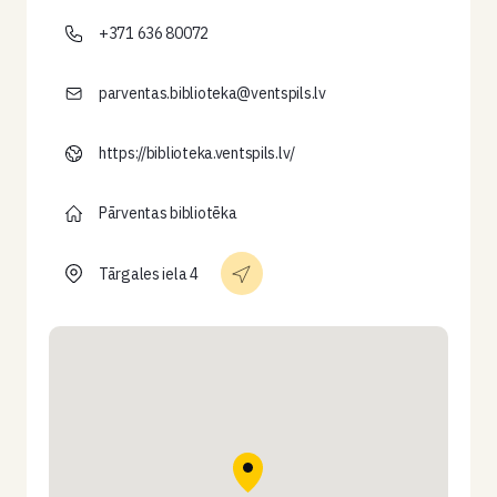
+371 636 80072
parventas.biblioteka@ventspils.lv
https://biblioteka.ventspils.lv/
Pārventas bibliotēka
Tārgales iela 4