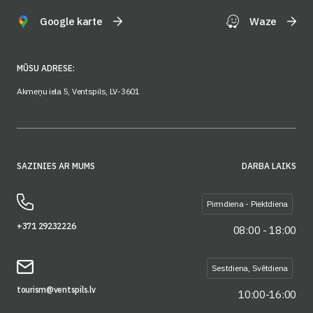
Google karte
Waze
MŪSU ADRESE:
Akmeņu iela 5, Ventspils, LV-3601
SAZINIES AR MUMS
DARBA LAIKS
Pirmdiena - Piektdiena
+371 29232226
08:00 - 18:00
Sestdiena, Svētdiena
tourism@ventspils.lv
10:00-16:00