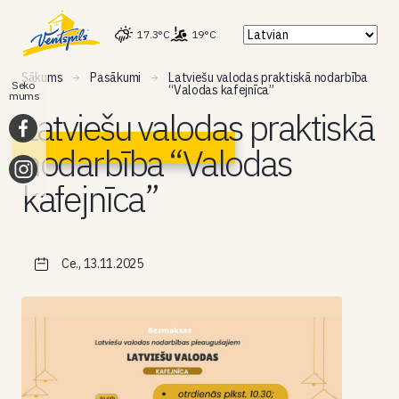
17.3°C
19°C
Sākums
Pasākumi
Latviešu valodas praktiskā nodarbība
Seko
“Valodas kafejnīca”
mums
Latviešu valodas praktiskā
nodarbība “Valodas
kafejnīca”
Ce., 13.11.2025