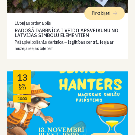
Pirkt biļeti
Livonijas ordeņa pils
RADOŠĀ DARBNĪCA I VEIDO APSVEIKUMU NO
LATVIJAS SIMBOLU ELEMENTIEM
Pašapkalpošanās darbnīca – Izglītības centrā. Ieeja ar
muzeja ieejas biļetēm.
13
Nov.
2025
10:00