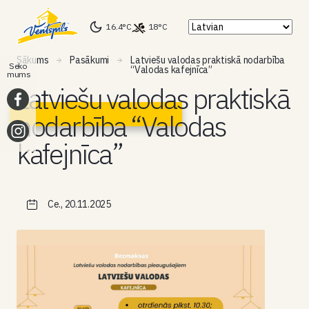
16.4°C
18°C
Sākums
Pasākumi
Latviešu valodas praktiskā nodarbība
Seko
“Valodas kafejnīca”
mums
Latviešu valodas praktiskā
nodarbība “Valodas
kafejnīca”
Ce., 20.11.2025