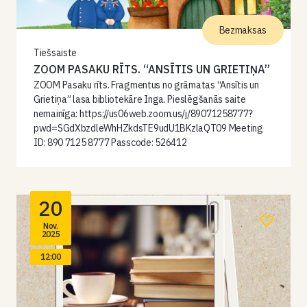
Bezmaksas
Tiešsaiste
ZOOM PASAKU RĪTS. “ANSĪTIS UN GRIETIŅA”
ZOOM Pasaku rīts. Fragmentus no grāmatas “Ansītis un
Grietiņa” lasa bibliotekāre Inga. Pieslēgšanās saite
nemainīga: https://us06web.zoom.us/j/89071258777?
pwd=SGdXbzdleWhHZkdsTE9udU1BKzlaQT09 Meeting
ID: 890 7125 8777 Passcode: 526412
20
Nov.
2025
12:00