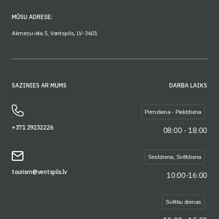
MŪSU ADRESE:
Akmeņu iela 5, Ventspils, LV-3601
SAZINIES AR MUMS
DARBA LAIKS
Pirmdiena - Piektdiena
+371 29232226
08:00 - 18:00
Sestdiena, Svētdiena
tourism@ventspils.lv
10:00-16:00
Svētku dienas