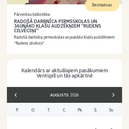
Bezmaksas
Pārventas bibliotēka
RADOŠĀ DARBNĪCA PIRMSSKOLAS UN
JAUNĀKO KLAŠU AUDZĒKŅIEM “RUDENS
CILVĒCIŅI”
Radošā darbnīca pirmsskolas un jaunāko klašu audzēkņiem
“Rudens cilvēciņi”
Kalendārs ar aktuālajiem pasākumiem
Ventspilī un tās apkārtnē
AUGUSTS
2026
P.
O.
T.
C.
Pk.
S.
Sv.