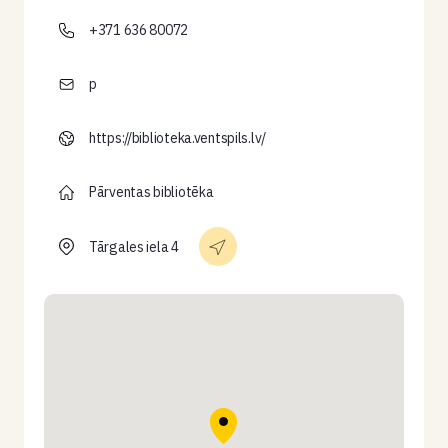
+371 636 80072
p
https://biblioteka.ventspils.lv/
Pārventas bibliotēka
Tārgales iela 4