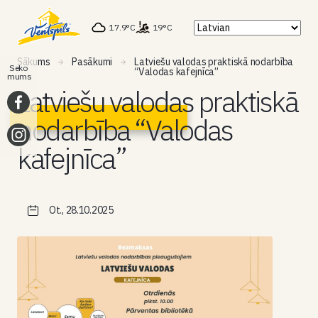
17.9°C
19°C
Sākums
Pasākumi
Latviešu valodas praktiskā nodarbība
Seko
“Valodas kafejnīca”
mums
Latviešu valodas praktiskā
nodarbība “Valodas
kafejnīca”
Ot., 28.10.2025