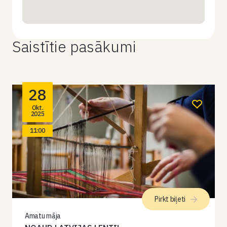
Saistītie pasākumi
28
Okt.
2025
11:00
Pirkt biļeti
Amatu māja