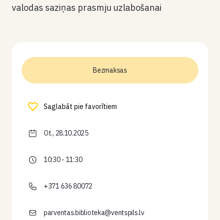
valodas saziņas prasmju uzlabošanai
Bezmaksas
Saglabāt pie favorītiem
Ot., 28.10.2025
10:30 - 11:30
+371 636 80072
parventas.biblioteka@ventspils.lv