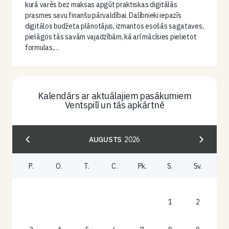
kurā varēs bez maksas apgūt praktiskas digitālās
prasmes savu finanšu pārvaldībai. Dalībnieki iepazīs
digitālos budžeta plānotājus, izmantos esošās sagataves,
pielāgos tās savām vajadzībām, kā arī mācīsies pielietot
formulas,…
Kalendārs ar aktuālajiem pasākumiem
Ventspilī un tās apkārtnē
AUGUSTS
2026
P.
O.
T.
C.
Pk.
S.
Sv.
1
2