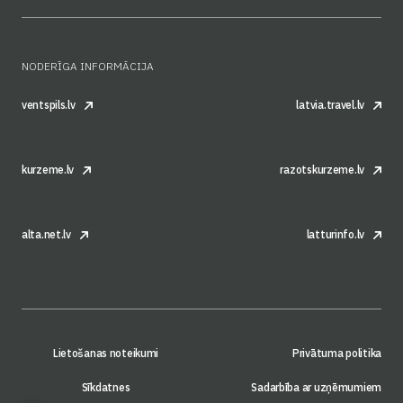
NODERĪGA INFORMĀCIJA
ventspils.lv
latvia.travel.lv
kurzeme.lv
razotskurzeme.lv
alta.net.lv
latturinfo.lv
Lietošanas noteikumi
Privātuma politika
Sīkdatnes
Sadarbība ar uzņēmumiem