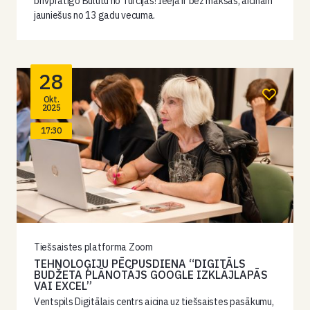
brīvprātīgo Bulutu no Turcijas! Ieeja ir bez maksas, aicinām
jauniešus no 13 gadu vecuma.
28
Okt.
2025
17:30
Tiešsaistes platforma Zoom
TEHNOLOĢIJU PĒCPUSDIENA “DIGITĀLS
BUDŽETA PLĀNOTĀJS GOOGLE IZKLĀJLAPĀS
VAI EXCEL”
Ventspils Digitālais centrs aicina uz tiešsaistes pasākumu,