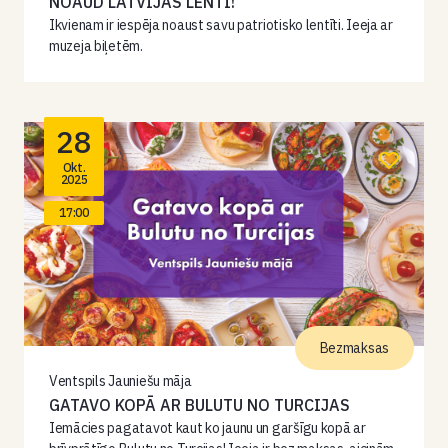
NOAUD LATVIJAS LENTI!
Ikvienam ir iespēja noaust savu patriotisko lentīti. Ieeja ar
muzeja biļetēm.
28
Okt.
2025
17:00
Bezmaksas
Ventspils Jauniešu māja
GATAVO KOPĀ AR BULUTU NO TURCIJAS
Iemācies pagatavot kaut ko jaunu un garšīgu kopā ar