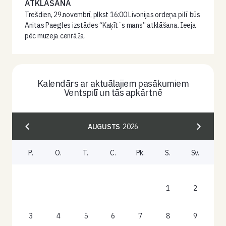
ATKLĀŠANA
Trešdien, 29.novembrī, plkst 16:00 Livonijas ordeņa pilī būs
Anitas Paegles izstādes “Kaķīt`s mans” atklāšana. Ieeja
pēc muzeja cenrāža.
Kalendārs ar aktuālajiem pasākumiem
Ventspilī un tās apkārtnē
AUGUSTS
2026
P.
O.
T.
C.
Pk.
S.
Sv.
1
2
3
4
5
6
7
8
9