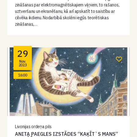
zināšanas par elektromagnētiskajiem viļņiem, to rašanos,
uztveršanu un ekranēšanu, kā arī apskatīt to saistību ar
cilvēka ikdienu. Nodarbībā skolēni iegūs teorētiskas
zināšanas,…
29
Nov.
2023
16:00
Livonijas ordeņa pils
ANITA PAEGLES IZSTĀDES “KAĶĪT`S MANS”