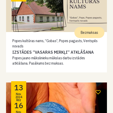
Bezmaksas
Popes kultūras nams, “Gobas”, Popes pagasts, Ventspils
novads
IZSTĀDES “VASARAS MIRKĻI” ATKLĀŠANA
Popes jauno mākslinieku mākslas darbu izstādes
atklāšana. Pasākums bez maksas.
13
Nov.
2024
līdz
16
Nov.