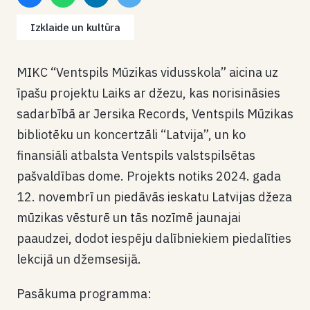
Izklaide un kultūra
MIKC
“
Ventspils Mūzikas vidusskola
”
aicina uz
īpašu projektu
Laiks ar džezu
, kas norisināsies
sadarbībā ar
Jersika Records, Ventspils Mūzikas
bibliotēku un koncertzāli
“
Latvija
”
, un k
o
finansiāli atbalsta Ventspils valstspilsētas
pašvaldības
dome. Projekts notiks 2024. gada
12. novembrī un piedāvās ieskatu Latvijas džeza
mūzikas vēsturē un tās nozīmē jaunajai
paaudzei, dodot iespēju dalībniekiem piedalīties
lekcijā un džemsesijā.
Pasākuma programma: