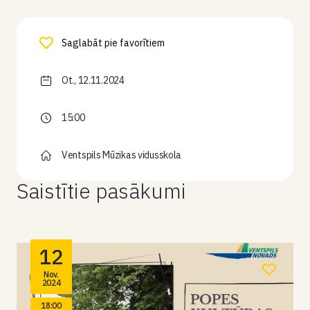
Saglabāt pie favorītiem
Ot., 12.11.2024
15:00
Ventspils Mūzikas vidusskola
Saistītie pasākumi
12
Nov.
2024
18:00