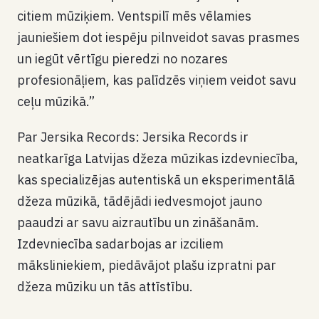
citiem mūziķiem. Ventspilī mēs vēlamies
jauniešiem d
ot iespēju pilnveidot savas prasmes
un iegūt vērtīgu pieredzi no nozares
profesionāļiem, kas palīdzēs viņiem veidot savu
ceļu mūzikā.”
Par Jersika Records:
Jersika Records ir
neatkarīga Latvijas džeza mūzikas izdevniecība,
kas specializējas autentiskā un eksperimentālā
džeza mūzikā, tādējādi iedvesmojot jauno
paaudzi ar savu aizrautību un zināšanām.
Izdevniecība sadarbojas ar izciliem
māksliniekiem, piedāvājot plašu izpratni par
džeza mūziku un tās attīstību.