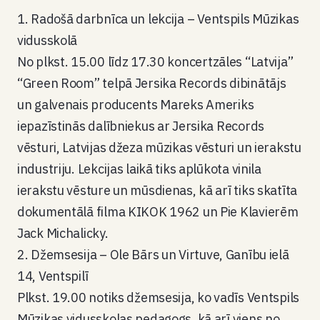
1.
Radošā darbnīca
un lekcija
– Ventspils Mūzikas
vidusskol
ā
No plkst. 15
.
00 līdz 17
.
30
koncertzāles “Latvija”
“Green Room” telpā
Jersika Records dibinātājs
un galvenais producents Mareks Ameriks
iepazīstinās dalībniekus ar Jersika Records
vēsturi, Latvijas džeza mūzikas vēsturi un ierakstu
industriju. Lekcijas laikā tiks aplūkota vinila
ierakstu vēsture un mūsdienas
, kā arī tiks skatīta
dokumentālā filma
KIKOK 1962 un Pie Klavierēm
Jack Michalicky
.
2.
Džemsesija –
Ole Bārs un Virtuve
, Ganību ielā
14, Ventspilī
Plkst. 19.00 notiks džemsesija, k
o
vadīs
Ventspils
Mūzikas vidusskolas pedagogs
, kā arī
viens no