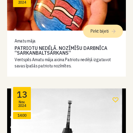
2024
Pirkt biļeti
Amatu māja
PATRIOTU NEDĒĻĀ. NOZĪMĪŠU DARBNĪCA
“SARKANBALTSARKANS”
Ventspils Amatu māja aicina Patriotu nedēļā izgatavot
savas īpašās patriotu nozīmītes.
13
Nov.
2024
14:00