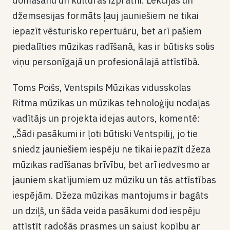
domāšanu un kultūras izpratni
. Lekcijas un
džemsesijas formāts ļauj jauniešiem ne tikai
iepazīt vēsturisko repertuāru, bet arī pašiem
piedalīties mūzikas radīšanā, kas ir būtisks solis
viņu personīgajā un profesionālajā attīstībā.
Toms Poišs, Ventspils Mūzikas vidusskolas
R
itma mūzikas
un mūzikas tehnoloģiju
nodaļas
vadītājs un projekta idejas autors, komentē:
„Šādi pasākumi ir ļoti būtiski Ventspilij, jo tie
sniedz jauniešiem iespēju ne tikai iepazīt džeza
mūzikas radīšanas brīvību, bet arī iedvesmo ar
jauniem skatījumiem uz mūziku un tās attīstības
iespējām. Džeza mūzikas mantojums ir bagāts
un dziļš, un šāda veida pasākumi dod iespēju
attīstīt radošās prasmes un sajust kopību ar