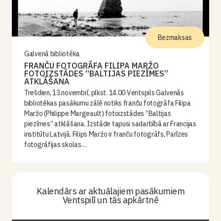
Bezmaksas
Galvenā bibliotēka
FRANČU FOTOGRĀFA FILIPA MARŽO
FOTOIZSTĀDES “BALTIJAS PIEZĪMES”
ATKLĀŠANA
Trešdien, 13.novembrī, plkst. 14.00 Ventspils Galvenās
bibliotēkas pasākumu zālē notiks franču fotogrāfa Filipa
Maržo (Philippe Margeault) fotoizstādes “Baltijas
piezīmes” atklāšana. Izstāde tapusi sadarbībā ar Francijas
institūtu Latvijā. Filips Maržo ir franču fotogrāfs, Parīzes
fotogrāfijas skolas…
Kalendārs ar aktuālajiem pasākumiem
Ventspilī un tās apkārtnē