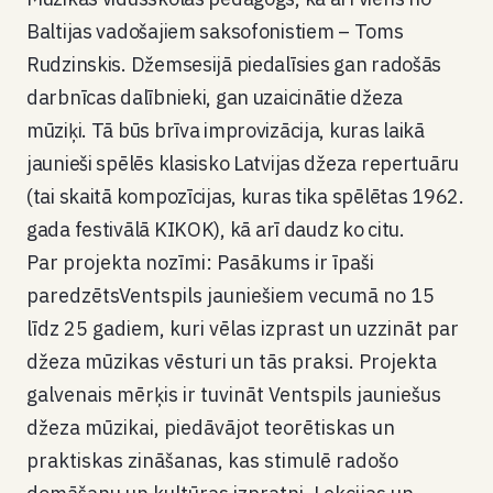
Baltijas vadošajiem saksofonistiem
–
Toms
Rudzinskis. Džemsesijā piedalīsies gan radošās
darbnīcas dalībnieki, gan uzaicinātie džeza
mūziķi. Tā būs brīva improvizācija, kuras laikā
jaunieši spēlēs klasisko Latvijas džeza repertuāru
(tai skaitā kompozīcijas, kuras tika spēlētas 1962.
gada festivālā
KIKOK
)
,
kā arī daudz ko citu
.
Par projekta nozīmi:
Pasākums ir īpaši
paredzēts
Ventspils jauniešiem vecumā no 15
līdz 25 gadiem, kuri vēlas
izprast un uzzināt
par
džeza mūzikas vēsturi un tās praksi. Projekta
galvenais mērķis ir tuvināt Ventspils jauniešus
džeza mūzikai, piedāvājot teorētiskas un
praktiskas zināšanas, kas stimulē radošo