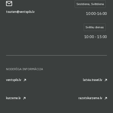
Sestdiena, Svētdiena
tourism@ventspils.lv
10:00-16:00
Svētku dienas
10:00 - 15:00
NODERĪGA INFORMĀCIJA
ventspils.lv
latvia.travel.lv
kurzeme.lv
razotskurzeme.lv