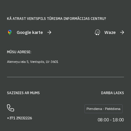
KĀ ATRAST VENTSPILS TŪRISMA INFORMĀCIJAS CENTRU?
Google karte
Waze
MŪSU ADRESE:
Akmeņu iela 5, Ventspils, LV-3601
SAZINIES AR MUMS
DARBA LAIKS
Pirmdiena - Piektdiena
+371 29232226
08:00 - 18:00