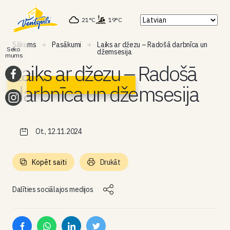
21°C
19°C
Sākums
Pasākumi
Laiks ar džezu – Radošā darbnīca un
Seko
džemsesija
mums
Laiks ar džezu – Radošā
darbnīca un džemsesija
Ot., 12.11.2024
Kopēt saiti
Drukāt
Dalīties sociālajos medijos