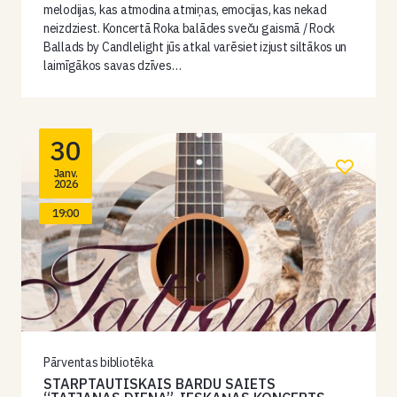
melodijas, kas atmodina atmiņas, emocijas, kas nekad
neizdziest. Koncertā Roka balādes sveču gaismā / Rock
Ballads by Candlelight jūs atkal varēsiet izjust siltākos un
laimīgākos savas dzīves…
30
Janv.
2026
19:00
Pārventas bibliotēka
STARPTAUTISKAIS BARDU SAIETS