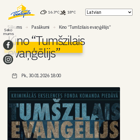
16.3°C
18°C
Sākums
Pasākumi
Kino “Tumšzilais evaņģēlijs”
Seko
mums
Kino “Tumšzilais
evaņģēlijs”
Pk., 30.01.2026 18:00