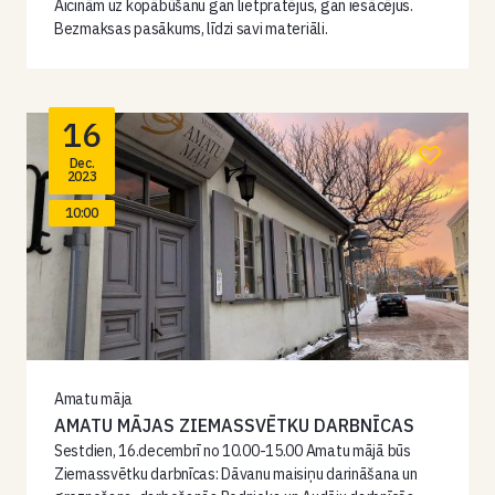
Aicinām uz kopābūšanu gan lietpratējus, gan iesācējus.
Bezmaksas pasākums, līdzi savi materiāli.
16
Dec.
2023
10:00
Amatu māja
AMATU MĀJAS ZIEMASSVĒTKU DARBNĪCAS
Sestdien, 16.decembrī no 10.00-15.00 Amatu mājā būs
Ziemassvētku darbnīcas: Dāvanu maisiņu darināšana un