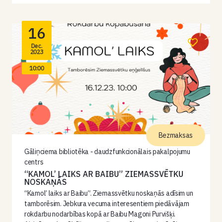
16
Dec.
2023
10:00
Bezmaksas
Gāliņciema bibliotēka - daudzfunkcionālais pakalpojumu
centrs
“KAMOL’ LAIKS AR BAIBU” ZIEMASSVĒTKU
NOSKAŅĀS
“Kamol’ laiks ar Baibu”. Ziemassvētku noskaņās adīsim un
tamborēsim. Jebkura vecuma interesentiem piedāvājam
rokdarbu nodarbības kopā ar Baibu Magoni Purvišķi.