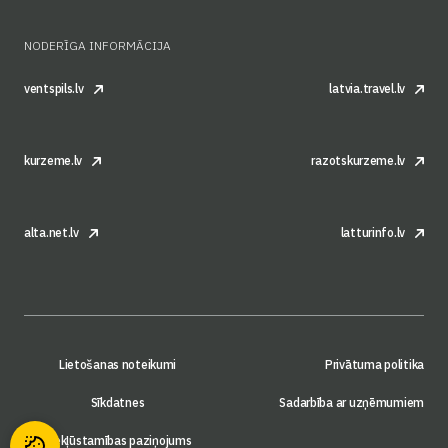
NODERĪGA INFORMĀCIJA
ventspils.lv
latvia.travel.lv
kurzeme.lv
razotskurzeme.lv
alta.net.lv
latturinfo.lv
Lietošanas noteikumi
Privātuma politika
Sīkdatnes
Sadarbība ar uzņēmumiem
Piekļūstamības paziņojums