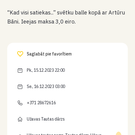
“Kad visi satiekas..” svētku balle kopā ar Artūru
Bāni. Ieejas maksa 3,0 eiro.
Saglabāt pie favorītiem
Pk., 15.12.2023 22:00
Se., 16.12.2023 03:00
+371 28672616
Užavas Tautas dārzs