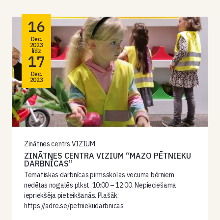
16
Dec.
2023
līdz
17
Dec.
2023
Zinātnes centrs VIZIUM
ZINĀTNES CENTRA VIZIUM “MAZO PĒTNIEKU
DARBNĪCAS”
Tematiskas darbnīcas pirmsskolas vecuma bērniem
nedēļas nogalēs plkst. 10:00 – 12:00. Nepieciešama
iepriekšēja pieteikšanās. Plašāk:
https://adre.se/petniekudarbnicas