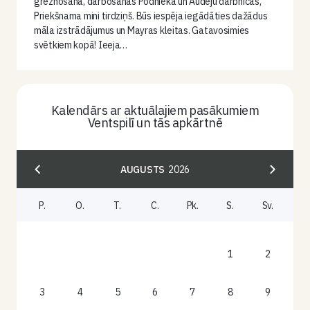
greznošana, darbošanās Podnieka un Audēju darbnīcās,
Priekšnama mini tirdziņš. Būs iespēja iegādāties dažādus
māla izstrādājumus un Mayras kleitas. Gatavosimies
svētkiem kopā! Ieeja…
Kalendārs ar aktuālajiem pasākumiem
Ventspilī un tās apkārtnē
AUGUSTS
2026
P.
O.
T.
C.
Pk.
S.
Sv.
1
2
3
4
5
6
7
8
9