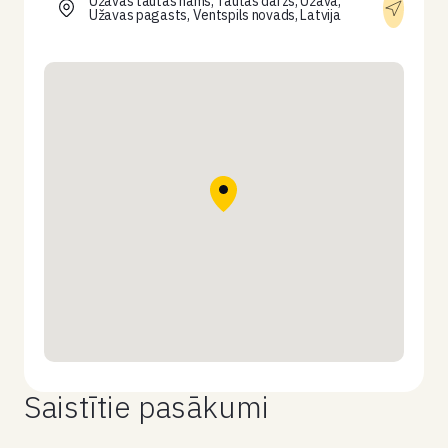
Užavas tautas nams, Tautas dārzs, Užava,
Užavas pagasts, Ventspils novads, Latvija
Saistītie pasākumi