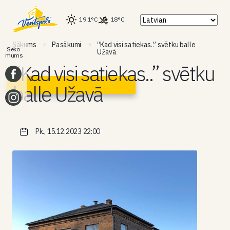
19.1°C
18°C
Sākums
Pasākumi
“Kad visi satiekas..” svētku balle
Seko
Užavā
mums
“Kad visi satiekas..” svētku
balle Užavā
Pk., 15.12.2023 22:00