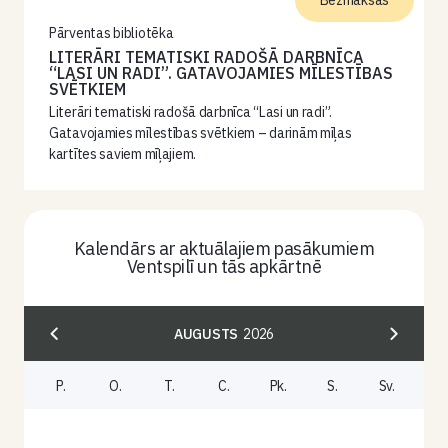
Bezmaksas
Pārventas bibliotēka
LITERĀRI TEMATISKI RADOŠĀ DARBNĪCA
“LASI UN RADI”. GATAVOJAMIES MĪLESTĪBAS
SVĒTKIEM
Literāri tematiski radošā darbnīca “Lasi un radi”.
Gatavojamies mīlestības svētkiem – darinām mīļas
kartītes saviem mīļajiem.
Kalendārs ar aktuālajiem pasākumiem
Ventspilī un tās apkārtnē
AUGUSTS
2026
P.
O.
T.
C.
Pk.
S.
Sv.