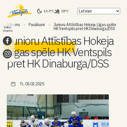
16.3°C
18°C
Sākums
Pasākumi
Junioru Attīstības Hokeja Līgas spēle
Seko
HK Ventspils pret HK Dinaburga/DSS
mums
Junioru Attīstības Hokeja
Līgas spēle HK Ventspils
pret HK Dinaburga/DSS
Tr., 05.02.2025