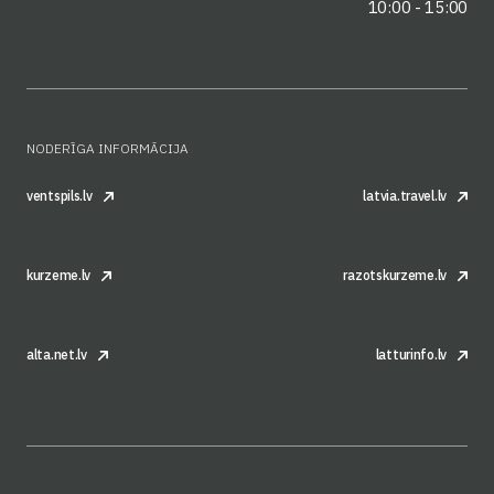
10:00 - 15:00
NODERĪGA INFORMĀCIJA
ventspils.lv
latvia.travel.lv
kurzeme.lv
razotskurzeme.lv
alta.net.lv
latturinfo.lv