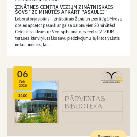
ZINĀTNES CENTRA VIZIUM ZINĀTNISKAIS
ŠOVS “20 MINŪTĒS APKĀRT PASAULEI”
Laboratorijas pāris – zinātkārais Žanis un asprātīgā Mirdza
dosies apceļot pasauli ar gaisa balonu vien 20 minūtēs!
Ceļojums sāksies uz Ventspils zinātnes centra VIZIUM
terases, kur viņi uzsāks savu piedzīvojumu, šķērsos valstis
un kontinentus, lai…
06
Feb.
2025
14:00