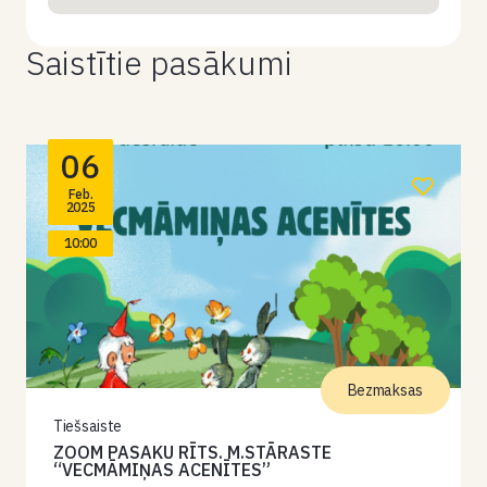
Saistītie pasākumi
06
Feb.
2025
10:00
Bezmaksas
Tiešsaiste
ZOOM PASAKU RĪTS. M.STĀRASTE
“VECMĀMIŅAS ACENĪTES”