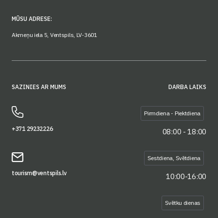
MŪSU ADRESE:
Akmeņu iela 5, Ventspils, LV-3601
SAZINIES AR MUMS
DARBA LAIKS
Pirmdiena - Piektdiena
+371 29232226
08:00 - 18:00
Sestdiena, Svētdiena
tourism@ventspils.lv
10:00-16:00
Svētku dienas