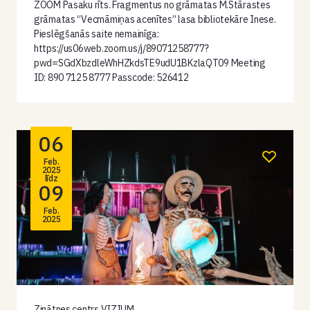
ZOOM Pasaku rīts. Fragmentus no grāmatas M.Stārastes
grāmatas “Vecmāmiņas acenītes” lasa bibliotekāre Inese.
Pieslēgšanās saite nemainīga:
https://us06web.zoom.us/j/89071258777?
pwd=SGdXbzdleWhHZkdsTE9udU1BKzlaQT09 Meeting
ID: 890 7125 8777 Passcode: 526412
06
Feb.
2025
līdz
09
Feb.
2025
Zinātnes centrs VIZIUM