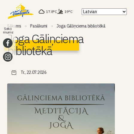
17.8°C
19°C
Sākums
Pasākumi
Joga Gāliņciema bibliotēkā
Seko
mums
Joga Gāliņciema
bibliotēkā
Tr., 22.07.2026