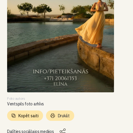
Foto autors
Ventspils foto arhīvs
Kopēt saiti
Drukāt
Dalīties sociālajos medijos