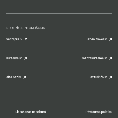
NODERĪGA INFORMĀCIJA
ventspils.lv
latvia.travel.lv
kurzeme.lv
razotskurzeme.lv
alta.net.lv
latturinfo.lv
Lietošanas noteikumi
Privātuma politika