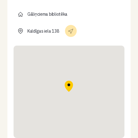
Gāliņciema bibliotēka
Kuldīgas iela 138