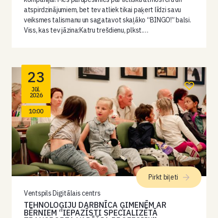
atspirdzinājumiem, bet tev atliek tikai paķert līdzi savu
veiksmes talismanu un sagatavot skaļāko “BINGO!” balsi.
Viss, kas tev jāzina:Katru trešdienu, plkst.…
23
Jūl.
2026
10:00
Pirkt biļeti
Ventspils Digitālais centrs
TEHNOLOĢIJU DARBNĪCA ĢIMENĒM AR
BĒRNIEM “IEPAZĪSTI SPECIALIZĒTĀ