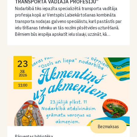
TRANSPORTA VADĪĀJA PROFESIJU”
Nodarbībā tiks iepazīta specializētā transporta vadītāja
profesija kopā ar Ventspils Labiekārtošanas kombināta
transporta nodaļas galveno speciālistu, kurš pastāstīs par
ielu tīrīšanas tehniku un tās nozīmi pilsētvides uzturēšanā.
Bērniem būs iespēja apskatīt ielu slauķi, uzzināt, kā…
23
Jūl.
2026
11:00
Bezmaksas
Pārventas bibliotēka