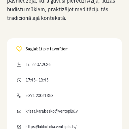
pasniedzēja, kura guvusi pieredzi Āzijā, līdzās
budistu mūkiem, praktizējot meditāciju tās
tradicionālajā kontekstā.
Saglabāt pie favorītiem
Tr., 22.07.2026
17:45 - 18:45
+371 20061353
krista.karabesko@ventspils.lv
https://biblioteka.ventspils.lv/