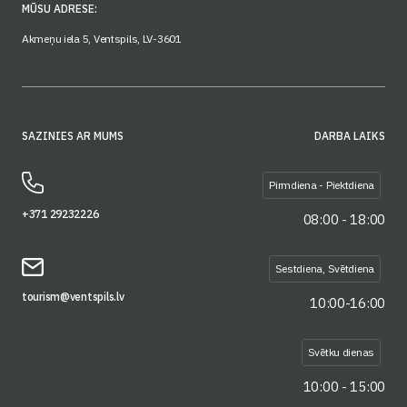
MŪSU ADRESE:
Akmeņu iela 5, Ventspils, LV-3601
SAZINIES AR MUMS
DARBA LAIKS
Pirmdiena - Piektdiena
+371 29232226
08:00 - 18:00
Sestdiena, Svētdiena
tourism@ventspils.lv
10:00-16:00
Svētku dienas
10:00 - 15:00