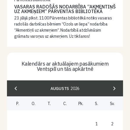
VASARAS RADOŠĀS NODARBĪBA “AKMENTIŅŠ
UZ AKMEŅIEM” PĀRVENTAS BIBLIOTĒKĀ
23. jūlijā plkst. 11.00 Pārventas bibliotēkā notiks vasaras
radošās darbnīcas bērniem “Ozols un liepa” nodarbība
“Akmentiņš uz akmeņiem”. Nodarbībā atdzīvināsim
grāmatu varoņus uz akmeņiem. Uz tikšanos!
Kalendārs ar aktuālajiem pasākumiem
Ventspilī un tās apkārtnē
AUGUSTS
2026
P.
O.
T.
C.
Pk.
S.
Sv.
1
2