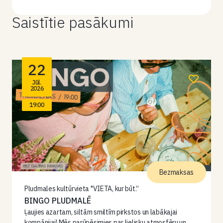
Saistītie pasākumi
22
Jūl.
2026
19:00
Bezmaksas
Pludmales kultūrvieta "VIETA, kur būt.”
BINGO PLUDMALĒ
Ļaujies azartam, siltām smiltīm pirkstos un labākajai
kompānijai! Mēs parūpēsimies par lielisku atmosfēru un